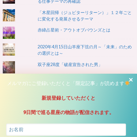
る仕事テーマの再確認
「木星回帰（ジュピターリターン）」１２年ごと
に変化する発展させるテーマ
赤緯占星術・アウトオブバウンズとは
2020年4月15日山羊座下弦の月～「未来」のため
の選択とは～
双子座28度「破産宣告された男」
ドラコニックで見る「魂縁」魂の次元によって関
メルマガにご登録いただくと「限定記事」が読めます
わる相手も変化する
新規登録していただくと
アルベルト・アインシュタインのホロスコープ
9日間で巡る星座の物語が配信されます。
社会ルールと循環
小惑星出してみるときりがないけど面白い！