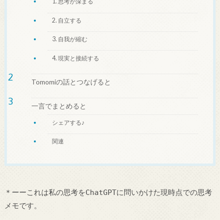
1. 思考が深まる
2. 自立する
3. 自我が縮む
4. 現実と接続する
Tomomiの話とつなげると
一言でまとめると
シェアする♪
関連
＊ーーこれは私の思考をChatGPTに問いかけた現時点での思考
メモです。