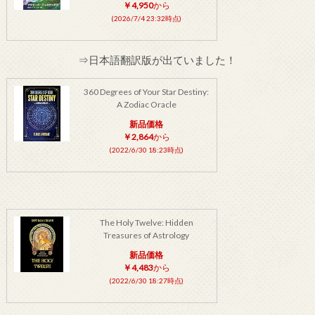
￥4,950
から
(2026/7/4 23:32時点)
⇒日本語翻訳版が出ていました！
360 Degrees of Your Star Destiny:
A Zodiac Oracle
新品価格
￥2,864
から
(2022/6/30 18:23時点)
The Holy Twelve: Hidden
Treasures of Astrology
新品価格
￥4,483
から
(2022/6/30 18:27時点)