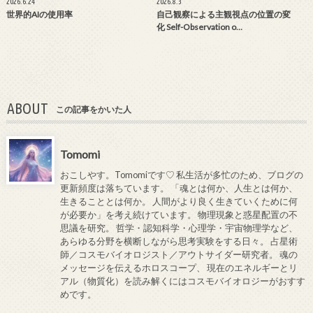
2026.6.24
2026.8.3
世界的AIの使用率
自己観察による主観視点の位置の変
化 Self-Observation o…
ABOUT
この記事をかいた人
Tomomi
おこしやす。Tomomiです♡ 私生活が多忙のため、ブログの
更新頻度は落ちています。 「魂とは何か、人生とは何か、
生きることとは何か。 人間がより良く生きていくために何
が必要か」を考え続けています。 物理現象と惑星配置の不
思議を研究。 哲学・認知科学・心理学・宇宙物理学など、
あらゆる分野を横断しながら思考実験をする日々。 占星術
師／コスモバイオロジスト／アウトサイダー研究者。 魂の
メッセージを伝えるホロスコープ、 現在のエネルギーとリ
アル（物質化）を読み解くにはコスモバイオロジーがおすす
めです。