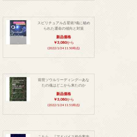
スピリチュアル占星術?魂に秘め
られた運命の傾向と対策
新品価格
￥3,080
から
(2022/1/24 11:50時点)
前世ソウルリーディング―あな
たの魂はどこから来たのか
新品価格
￥3,080
から
(2022/1/24 11:51時点)
こちら、『アドバイス総合案内