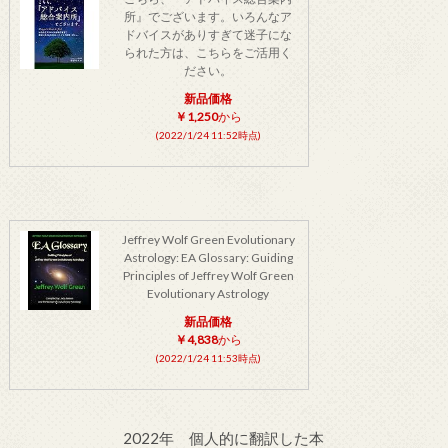
所』でございます。いろんなア
ドバイスがありすぎて迷子にな
られた方は、こちらをご活用く
ださい。
新品価格
￥1,250
から
(2022/1/24 11:52時点)
Jeffrey Wolf Green Evolutionary
Astrology: EA Glossary: Guiding
Principles of Jeffrey Wolf Green
Evolutionary Astrology
新品価格
￥4,838
から
(2022/1/24 11:53時点)
2022年 個人的に翻訳した本