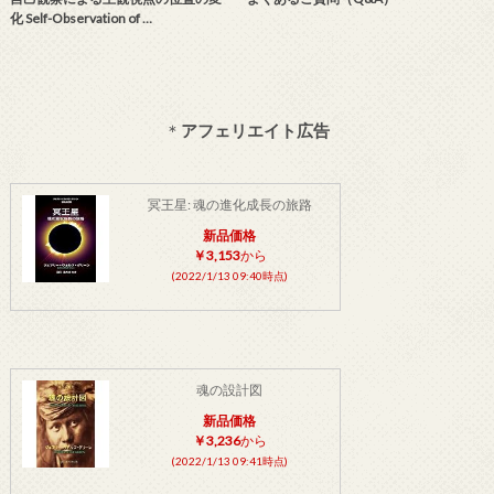
化 Self-Observation of …
＊
アフェリエイト広告
冥王星: 魂の進化成長の旅路
新品価格
￥3,153
から
(2022/1/13 09:40時点)
魂の設計図
新品価格
￥3,236
から
(2022/1/13 09:41時点)