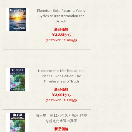
Planets in Solar Returns: Yearly
Cycles of Transformation and
Growth
新品価格
￥3,225
から
(2022/6/30 18:20時点)
Neptune, the 12th house, and
Pisces – 2nd Edition: The
Timelessness of Truth
新品価格
￥3,001
から
(2022/6/30 18:22時点)
海王星 第12ハウスと魚座: 時空
を超えた永遠の真実
新品価格