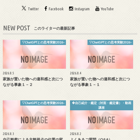
Twitter
Facebook
Instagram
YouTube
NEW POST
このライターの最新記事
▽ChatGPTとの思考実験2026-
▽ChatGPTとの思考実験2026-
2026.8.5
2026.8.4
家族が置いた物への違和感と次につ
家族が置いた物への違和感と次につ
ながる事象１－２
ながる事象１－１
▽ChatGPTとの思考実験2026-
❖自己紹介・鑑定（対面・鑑定書）・動画
講座
2026.8.3
2026.8.2
自己観察による主観視点の位置の変
よくあるご質問（Q&A）