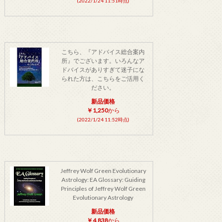
(2022/1/24 11:51時点)
こちら、『アドバイス総合案内
所』でございます。いろんなア
ドバイスがありすぎて迷子にな
られた方は、こちらをご活用く
ださい。
新品価格
￥1,250
から
(2022/1/24 11:52時点)
Jeffrey Wolf Green Evolutionary
Astrology: EA Glossary: Guiding
Principles of Jeffrey Wolf Green
Evolutionary Astrology
新品価格
￥4,838
から