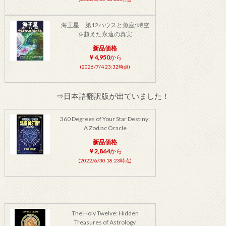
海王星 第12ハウスと魚座: 時空
を超えた永遠の真実
新品価格
￥4,950
から
(2026/7/4 23:32時点)
⇒日本語翻訳版が出ていました！
360 Degrees of Your Star Destiny:
A Zodiac Oracle
新品価格
￥2,864
から
(2022/6/30 18:23時点)
The Holy Twelve: Hidden
Treasures of Astrology