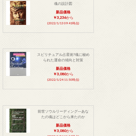
魂の設計図
新品価格
￥3,236
から
(2022/1/13 09:41時点)
スピリチュアル占星術?魂に秘め
られた運命の傾向と対策
新品価格
￥3,080
から
(2022/1/24 11:50時点)
前世ソウルリーディング―あな
たの魂はどこから来たのか
新品価格
￥3,080
から