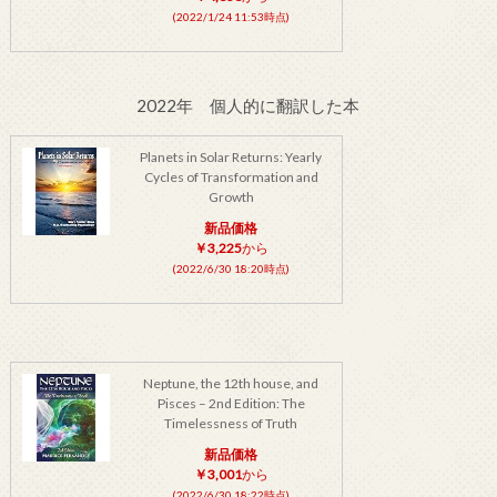
(2022/1/24 11:53時点)
2022年 個人的に翻訳した本
Planets in Solar Returns: Yearly
Cycles of Transformation and
Growth
新品価格
￥3,225
から
(2022/6/30 18:20時点)
Neptune, the 12th house, and
Pisces – 2nd Edition: The
Timelessness of Truth
新品価格
￥3,001
から
(2022/6/30 18:22時点)