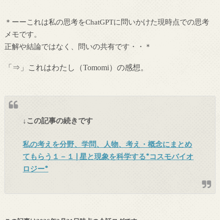
＊ーーこれは私の思考をChatGPTに問いかけた現時点での思考
メモです。
正解や結論ではなく、問いの共有です・・＊
「⇒」これはわたし（Tomomi）の感想。
↓この記事の続きです
私の考えを分野、学問、人物、考え・概念にまとめ
てもらう１－１ | 星と現象を科学する*コスモバイオ
ロジー*