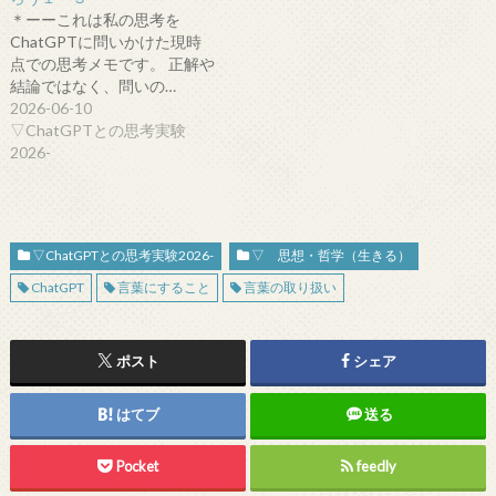
＊ーーこれは私の思考を
ChatGPTに問いかけた現時
点での思考メモです。 正解や
結論ではなく、問いの…
2026-06-10
▽ChatGPTとの思考実験
2026-
▽ChatGPTとの思考実験2026-
▽ 思想・哲学（生きる）
ChatGPT
言葉にすること
言葉の取り扱い
ポスト
シェア
はてブ
送る
Pocket
feedly