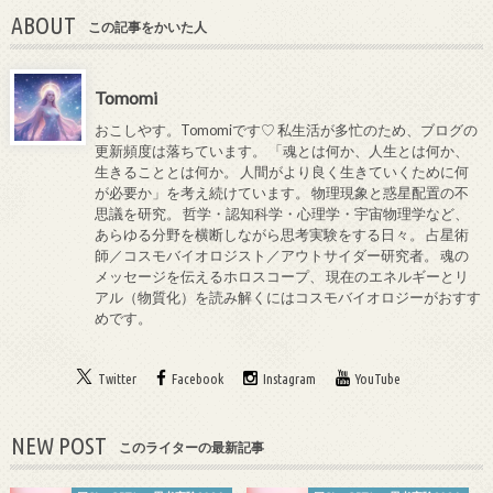
ABOUT
この記事をかいた人
Tomomi
おこしやす。Tomomiです♡ 私生活が多忙のため、ブログの
更新頻度は落ちています。 「魂とは何か、人生とは何か、
生きることとは何か。 人間がより良く生きていくために何
が必要か」を考え続けています。 物理現象と惑星配置の不
思議を研究。 哲学・認知科学・心理学・宇宙物理学など、
あらゆる分野を横断しながら思考実験をする日々。 占星術
師／コスモバイオロジスト／アウトサイダー研究者。 魂の
メッセージを伝えるホロスコープ、 現在のエネルギーとリ
アル（物質化）を読み解くにはコスモバイオロジーがおすす
めです。
Twitter
Facebook
Instagram
YouTube
NEW POST
このライターの最新記事