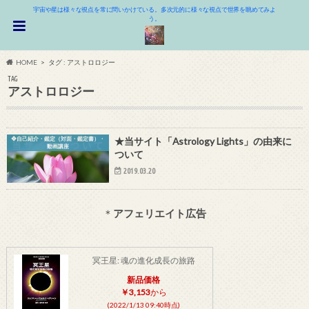
宇宙や星は様々な視点を常に問いかけている。多次元的に様々な視点で世界を眺めてみよ
う。
HOME
タグ : アストロロジー
TAG
アストロロジー
❖自己紹介・鑑定（対面・鑑定書）・
★当サイト「Astrology Lights」の由来に
動画講座
ついて
2019.03.20
＊
アフェリエイト広告
冥王星: 魂の進化成長の旅路
新品価格
￥3,153
から
(2022/1/13 09:40時点)