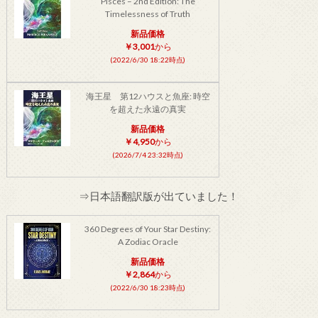
Pisces – 2nd Edition: The
Timelessness of Truth
新品価格
￥3,001
から
(2022/6/30 18:22時点)
海王星 第12ハウスと魚座: 時空
を超えた永遠の真実
新品価格
￥4,950
から
(2026/7/4 23:32時点)
⇒日本語翻訳版が出ていました！
360 Degrees of Your Star Destiny:
A Zodiac Oracle
新品価格
￥2,864
から
(2022/6/30 18:23時点)