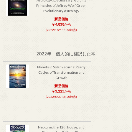
Astrology: EA Glossary: Guiding
Principles of Jeffrey Wolf Green
Evolutionary Astrology
新品価格
￥4,838
から
(2022/1/24 11:53時点)
2022年 個人的に翻訳した本
Planets in Solar Returns: Yearly
Cycles of Transformation and
Growth
新品価格
￥3,225
から
(2022/6/30 18:20時点)
Neptune, the 12th house, and