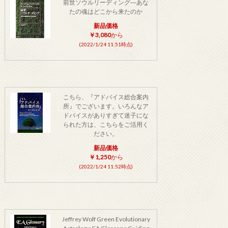
前世ソウルリーディング―あな
たの魂はどこから来たのか
新品価格
￥3,080
から
(2022/1/24 11:51時点)
こちら、『アドバイス総合案内
所』でございます。いろんなア
ドバイスがありすぎて迷子にな
られた方は、こちらをご活用く
ださい。
新品価格
￥1,250
から
(2022/1/24 11:52時点)
Jeffrey Wolf Green Evolutionary