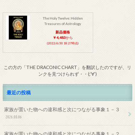
The Holy Twelve: Hidden
Treasures of Astrology
新品価格
￥4,483
から
(2022/6/30 18:27時点)
この方の「THE DRACONIC CHART」を翻訳したのですが、リ
ンクを見つけられず・・(;’∀’)
最近の投稿
家族が置いた物への違和感と次につながる事象１－３
2026.08.06
家族が置いた物への違和感と次につながる事象１－２