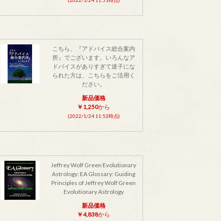
こちら、『アドバイス総合案内
所』でございます。いろんなア
ドバイスがありすぎて迷子にな
られた方は、こちらをご活用く
ださい。
新品価格
￥1,250
から
(2022/1/24 11:52時点)
Jeffrey Wolf Green Evolutionary
Astrology: EA Glossary: Guiding
Principles of Jeffrey Wolf Green
Evolutionary Astrology
新品価格
￥4,838
から