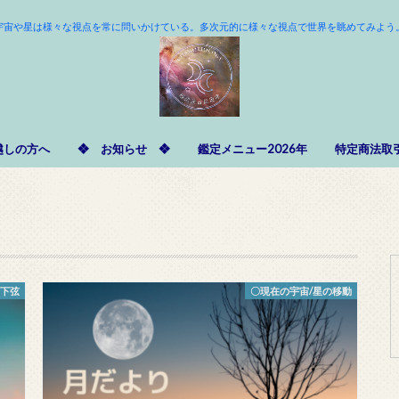
宇宙や星は様々な視点を常に問いかけている。多次元的に様々な視点で世界を眺めてみよう
越しの方へ
❖ お知らせ ❖
鑑定メニュー2026年
特定商法取
・下弦
〇現在の宇宙/星の移動