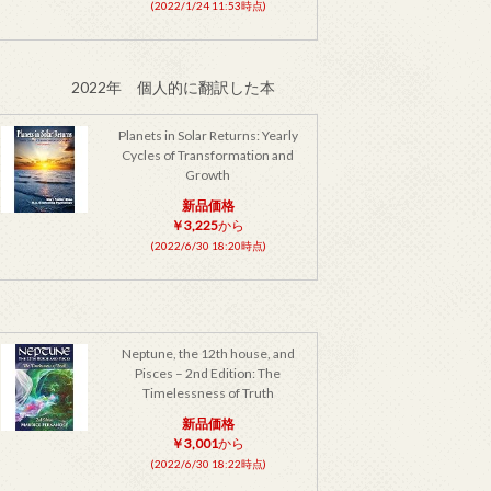
(2022/1/24 11:53時点)
2022年 個人的に翻訳した本
Planets in Solar Returns: Yearly
Cycles of Transformation and
Growth
新品価格
￥3,225
から
(2022/6/30 18:20時点)
Neptune, the 12th house, and
Pisces – 2nd Edition: The
Timelessness of Truth
新品価格
￥3,001
から
(2022/6/30 18:22時点)