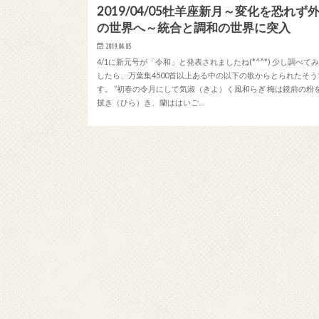
2019/04/05牡羊座新月～変化を恐れず
の世界へ～統合と調和の世界に突入
2019.04.05
4/1に新元号が「令和」と発表されましたね(*^^*) 少し調べて
したら、万葉集4500首以上ある中の以下の歌からとられたそう
す。 ”初春の令月にして気淑（きよ）く風和らぎ 梅は鏡前の粉
披き（ひら）き、蘭ははいご…