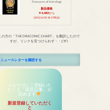
Treasures of Astrology
新品価格
￥4,483
から
(2022/6/30 18:27時点)
この方の「THE DRACONIC CHART」を翻訳したので
すが、リンクを見つけられず・・(;’∀’)
ニュースレターを購読する
メルマガにご登録いた
だくと「限定記事」が
読めます
新規登録していただく
と