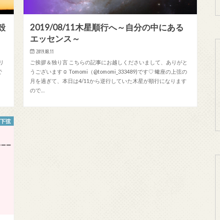
殻
2019/08/11木星順行へ～自分の中にある
エッセンス～
2019.08.11
リ
ご挨拶＆独り言 こちらの記事にお越しくださいまして、ありがと
で
うございます☺ Tomomi（@tomomi_333489)です♡ 蠍座の上弦の
月を過ぎて、本日は4/11から逆行していた木星が順行になります
ので…
・下弦