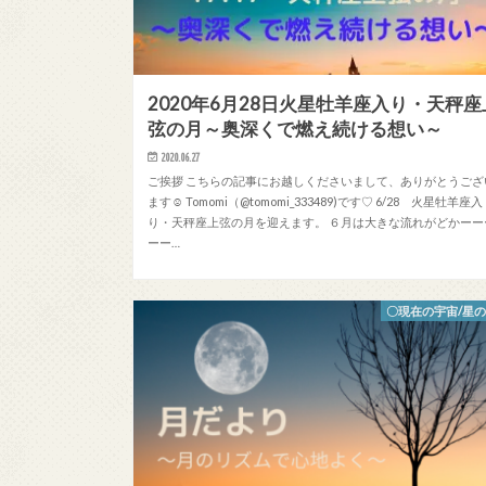
2020年6月28日火星牡羊座入り・天秤座
弦の月～奥深くで燃え続ける想い～
2020.06.27
ご挨拶 こちらの記事にお越しくださいまして、ありがとうござ
ます☺ Tomomi（@tomomi_333489)です♡ 6/28 火星牡羊座入
り・天秤座上弦の月を迎えます。 ６月は大きな流れがどかーー
ーー…
〇現在の宇宙/星