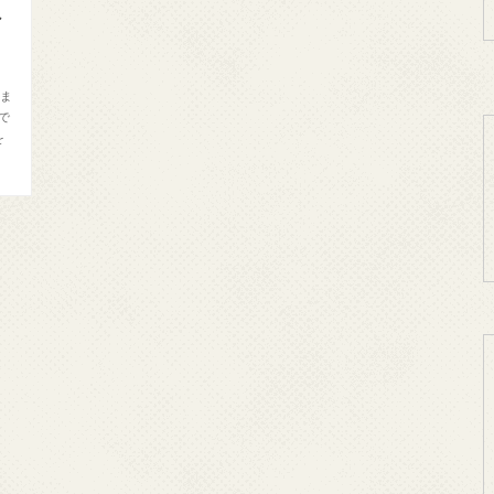
外
みま
で
を