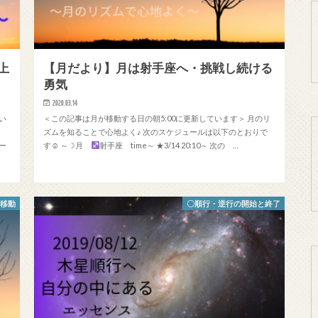
上
【月だより】月は射手座へ・挑戦し続ける
勇気
2020.03.14
い
＜この記事は月が移動する日の朝5:00に更新しています＞ 月のリ
ズムを知ることで心地よく♪ 次のスケジュールは以下のとおりで
ー
す☺ ～☽月
射手座 time～ ★3/14 20:10～ 次の …
の移動
〇順行・逆行の開始と終了