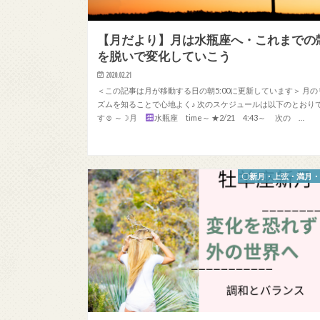
【月だより】月は水瓶座へ・これまでの
を脱いで変化していこう
2020.02.21
＜この記事は月が移動する日の朝5:00に更新しています＞ 月の
ズムを知ることで心地よく♪ 次のスケジュールは以下のとおり
す☺ ～☽月
水瓶座 time～ ★2/21 4:43～ 次の …
〇新月・上弦・満月