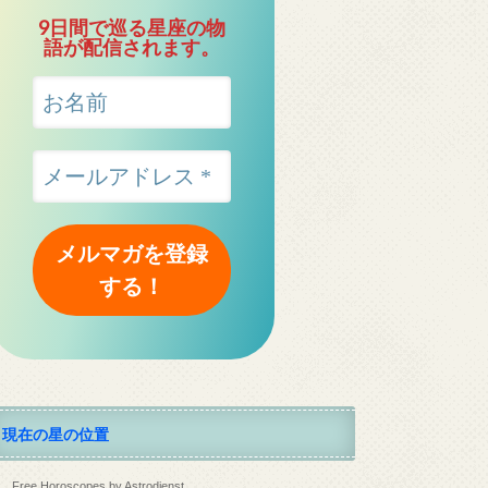
9日間で巡る星座の物
語が配信されます。
現在の星の位置
Free Horoscopes by Astrodienst