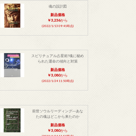
魂の設計図
新品価格
￥3,236
から
(2022/1/13 09:41時点)
スピリチュアル占星術?魂に秘め
られた運命の傾向と対策
新品価格
￥3,080
から
(2022/1/24 11:50時点)
前世ソウルリーディング―あな
たの魂はどこから来たのか
新品価格
￥3,080
から
(2022/1/24 11:51時点)