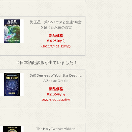
海王星 第12ハウスと魚座: 時空
を超えた永遠の真実
新品価格
￥4,950
から
(2026/7/4 23:32時点)
⇒日本語翻訳版が出ていました！
360 Degrees of Your Star Destiny:
A Zodiac Oracle
新品価格
￥2,864
から
(2022/6/30 18:23時点)
The Holy Twelve: Hidden