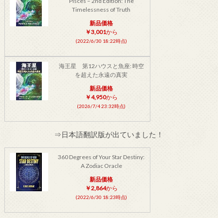
Pisces – 2nd Edition: The
Timelessness of Truth
新品価格
￥3,001
から
(2022/6/30 18:22時点)
海王星 第12ハウスと魚座: 時空
を超えた永遠の真実
新品価格
￥4,950
から
(2026/7/4 23:32時点)
⇒日本語翻訳版が出ていました！
360 Degrees of Your Star Destiny:
A Zodiac Oracle
新品価格
￥2,864
から
(2022/6/30 18:23時点)