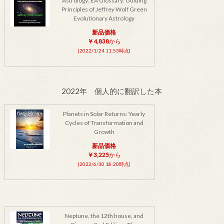
Astrology: EA Glossary: Guiding
Principles of Jeffrey Wolf Green
Evolutionary Astrology
新品価格
￥4,838
から
(2022/1/24 11:53時点)
2022年 個人的に翻訳した本
Planets in Solar Returns: Yearly
Cycles of Transformation and
Growth
新品価格
￥3,225
から
(2022/6/30 18:20時点)
Neptune, the 12th house, and