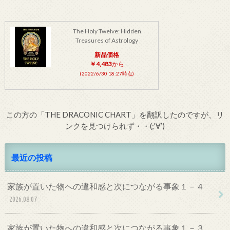
The Holy Twelve: Hidden
Treasures of Astrology
新品価格
￥4,483
から
(2022/6/30 18:27時点)
この方の「THE DRACONIC CHART」を翻訳したのですが、リ
ンクを見つけられず・・(;’∀’)
最近の投稿
家族が置いた物への違和感と次につながる事象１－４
2026.08.07
家族が置いた物への違和感と次につながる事象１－３