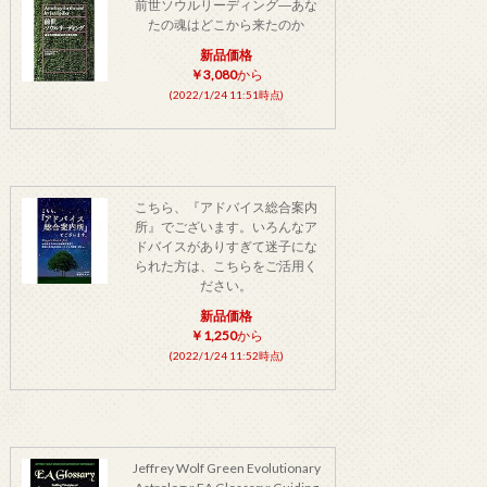
前世ソウルリーディング―あな
たの魂はどこから来たのか
新品価格
￥3,080
から
(2022/1/24 11:51時点)
こちら、『アドバイス総合案内
所』でございます。いろんなア
ドバイスがありすぎて迷子にな
られた方は、こちらをご活用く
ださい。
新品価格
￥1,250
から
(2022/1/24 11:52時点)
Jeffrey Wolf Green Evolutionary