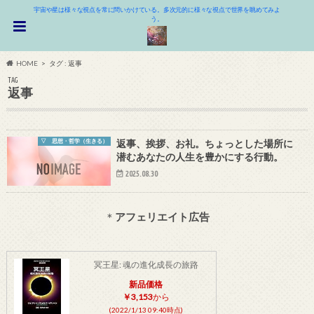
宇宙や星は様々な視点を常に問いかけている。多次元的に様々な視点で世界を眺めてみよ
う。
HOME
タグ : 返事
TAG
返事
▽ 思想・哲学（生きる）
返事、挨拶、お礼。ちょっとした場所に
潜むあなたの人生を豊かにする行動。
2025.08.30
＊
アフェリエイト広告
冥王星: 魂の進化成長の旅路
新品価格
￥3,153
から
(2022/1/13 09:40時点)