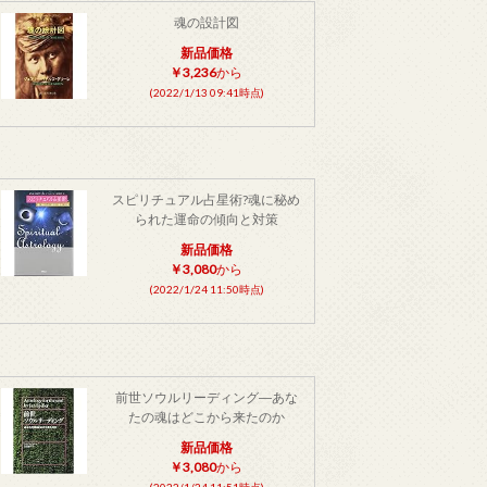
魂の設計図
新品価格
￥3,236
から
(2022/1/13 09:41時点)
スピリチュアル占星術?魂に秘め
られた運命の傾向と対策
新品価格
￥3,080
から
(2022/1/24 11:50時点)
前世ソウルリーディング―あな
たの魂はどこから来たのか
新品価格
￥3,080
から
(2022/1/24 11:51時点)