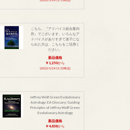
こちら、『アドバイス総合案内
所』でございます。いろんなア
ドバイスがありすぎて迷子にな
られた方は、こちらをご活用く
ださい。
新品価格
￥1,250
から
(2022/1/24 11:52時点)
Jeffrey Wolf Green Evolutionary
Astrology: EA Glossary: Guiding
Principles of Jeffrey Wolf Green
Evolutionary Astrology
新品価格
￥4,838
から