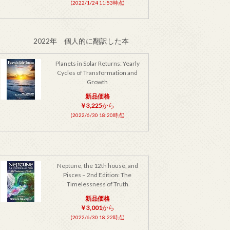
(2022/1/24 11:53時点)
2022年 個人的に翻訳した本
Planets in Solar Returns: Yearly
Cycles of Transformation and
Growth
新品価格
￥3,225
から
(2022/6/30 18:20時点)
Neptune, the 12th house, and
Pisces – 2nd Edition: The
Timelessness of Truth
新品価格
￥3,001
から
(2022/6/30 18:22時点)