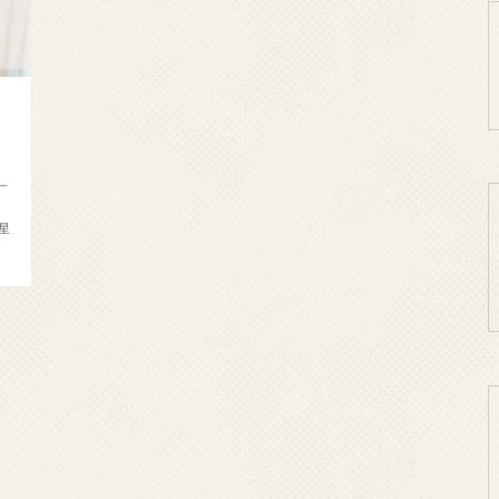
・
一
星