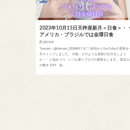
2023年10月15日天秤座新月＜日食＞・
アメリカ・ブラジルでは金環日食
2023.10.14
Tomomi（@tomomi_333489)です♡ 前回からYouTubeの更新を
旦ストップしました。 今後、どのような更新の仕方をしよう
か・・と悩みつつ、いつも通りブログの更新をします。 直近の
の動き 10/9 金…