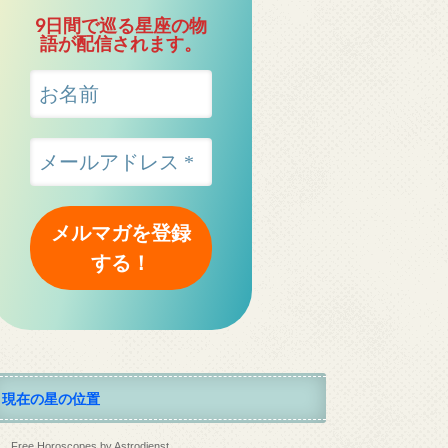
9日間で巡る星座の物
語が配信されます。
現在の星の位置
Free Horoscopes by Astrodienst