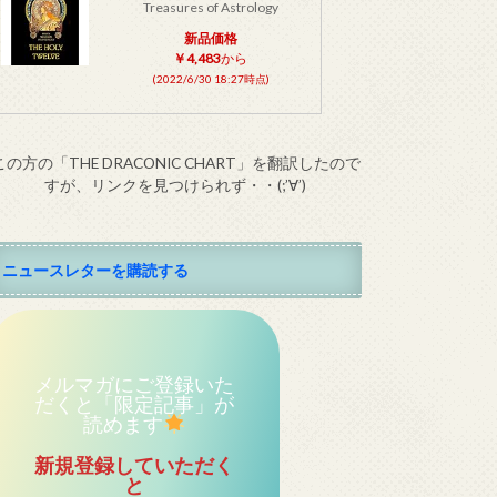
Treasures of Astrology
新品価格
￥4,483
から
(2022/6/30 18:27時点)
この方の「THE DRACONIC CHART」を翻訳したので
すが、リンクを見つけられず・・(;’∀’)
ニュースレターを購読する
メルマガにご登録いた
だくと「限定記事」が
読めます
新規登録していただく
と