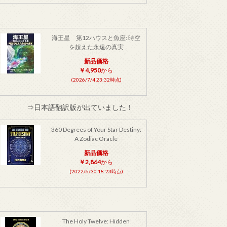
海王星 第12ハウスと魚座: 時空
を超えた永遠の真実
新品価格
￥4,950
から
(2026/7/4 23:32時点)
⇒日本語翻訳版が出ていました！
360 Degrees of Your Star Destiny:
A Zodiac Oracle
新品価格
￥2,864
から
(2022/6/30 18:23時点)
The Holy Twelve: Hidden