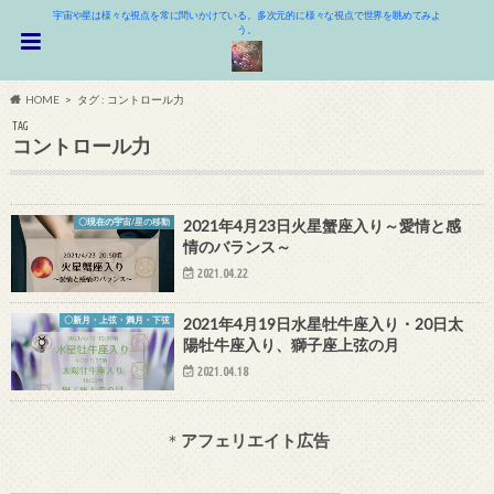
宇宙や星は様々な視点を常に問いかけている。多次元的に様々な視点で世界を眺めてみよ
う。
HOME
タグ : コントロール力
TAG
コントロール力
〇現在の宇宙/星の移動
2021年4月23日火星蟹座入り～愛情と感
情のバランス～
2021.04.22
〇新月・上弦・満月・下弦
2021年4月19日水星牡牛座入り・20日太
陽牡牛座入り、獅子座上弦の月
2021.04.18
＊
アフェリエイト広告