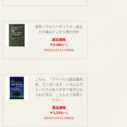
前世ソウルリーディング―あな
たの魂はどこから来たのか
新品価格
￥3,080
から
(2022/1/24 11:51時点)
こちら、『アドバイス総合案内
所』でございます。いろんなア
ドバイスがありすぎて迷子にな
られた方は、こちらをご活用く
ださい。
新品価格
￥1,250
から
(2022/1/24 11:52時点)