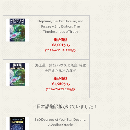
Neptune, the 12th house, and
Pisces – 2nd Edition: The
Timelessness of Truth
新品価格
￥3,001
から
(2022/6/30 18:22時点)
海王星 第12ハウスと魚座: 時空
を超えた永遠の真実
新品価格
￥4,950
から
(2026/7/4 23:32時点)
⇒日本語翻訳版が出ていました！
360 Degrees of Your Star Destiny:
A Zodiac Oracle