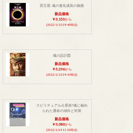
冥王星: 魂の進化成長の旅路
新品価格
￥3,153
から
(2022/1/13 09:40時点)
魂の設計図
新品価格
￥3,236
から
(2022/1/13 09:41時点)
スピリチュアル占星術?魂に秘め
られた運命の傾向と対策
新品価格
￥3,080
から
(2022/1/24 11:50時点)