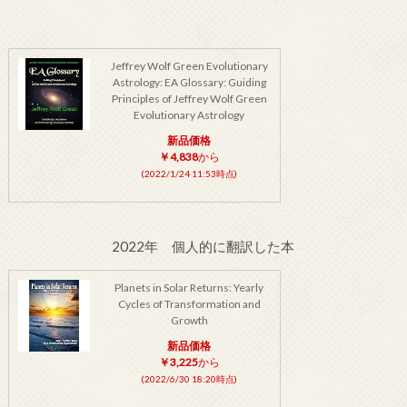
Jeffrey Wolf Green Evolutionary
Astrology: EA Glossary: Guiding
Principles of Jeffrey Wolf Green
Evolutionary Astrology
新品価格
￥4,838
から
(2022/1/24 11:53時点)
2022年 個人的に翻訳した本
Planets in Solar Returns: Yearly
Cycles of Transformation and
Growth
新品価格
￥3,225
から
(2022/6/30 18:20時点)