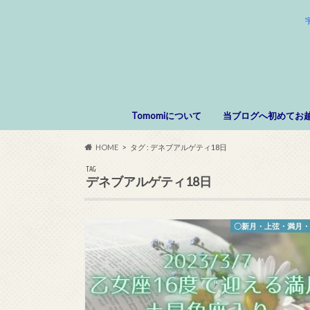
Tomomiについて
当ブログへ初めてお
HOME
タグ : デネブアルゲティ18日
TAG
デネブアルゲティ18日
〇新月・上弦・満月