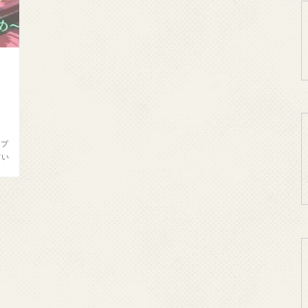
・
、
ップ
てい