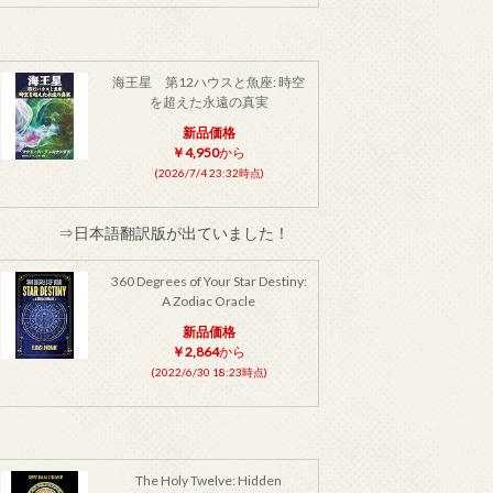
海王星 第12ハウスと魚座: 時空
を超えた永遠の真実
新品価格
￥4,950
から
(2026/7/4 23:32時点)
⇒日本語翻訳版が出ていました！
360 Degrees of Your Star Destiny:
A Zodiac Oracle
新品価格
￥2,864
から
(2022/6/30 18:23時点)
The Holy Twelve: Hidden