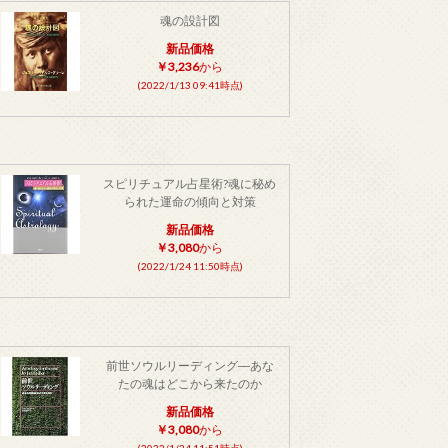
魂の設計図
新品価格
￥3,236
から
(2022/1/13 09:41時点)
スピリチュアル占星術?魂に秘め
られた運命の傾向と対策
新品価格
￥3,080
から
(2022/1/24 11:50時点)
前世ソウルリーディング―あな
たの魂はどこから来たのか
新品価格
￥3,080
から
(2022/1/24 11:51時点)