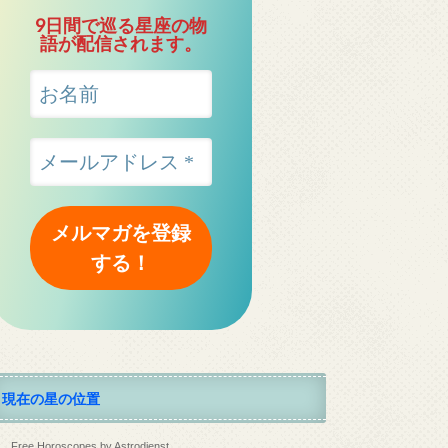
9日間で巡る星座の物
語が配信されます。
現在の星の位置
Free Horoscopes by Astrodienst