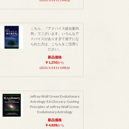
こちら、『アドバイス総合案内
所』でございます。いろんなア
ドバイスがありすぎて迷子にな
られた方は、こちらをご活用く
ださい。
新品価格
￥1,250
から
(2022/1/24 11:52時点)
Jeffrey Wolf Green Evolutionary
Astrology: EA Glossary: Guiding
Principles of Jeffrey Wolf Green
Evolutionary Astrology
新品価格
￥4,838
から