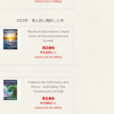
(2022/1/24 11:53時点)
2022年 個人的に翻訳した本
Planets in Solar Returns: Yearly
Cycles of Transformation and
Growth
新品価格
￥3,225
から
(2022/6/30 18:20時点)
Neptune, the 12th house, and
Pisces – 2nd Edition: The
Timelessness of Truth
新品価格
￥3,001
から
(2022/6/30 18:22時点)