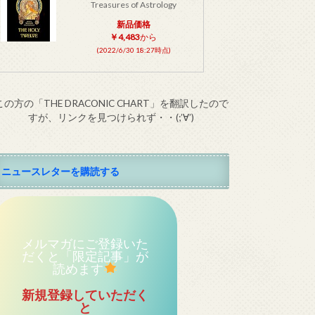
Treasures of Astrology
新品価格
￥4,483
から
(2022/6/30 18:27時点)
この方の「THE DRACONIC CHART」を翻訳したので
すが、リンクを見つけられず・・(;’∀’)
ニュースレターを購読する
メルマガにご登録いた
だくと「限定記事」が
読めます
新規登録していただく
と