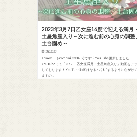
2023年3月7日乙女座16度で迎える満月
土星魚座入り～次に進む前の心身の調整
土台固め～
2023.03.03
Tomomi（@tomomi_333489)です♡ YouTube更新しました
YouTubeにて「３/７ 乙女座満月・土星魚座入り」動画をア
しております！ YouTube動画はなるべくUPするように心がけ
ますの…