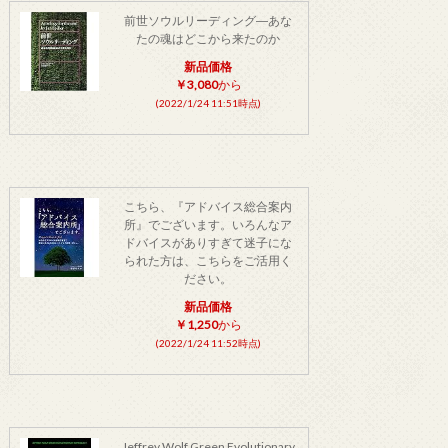
前世ソウルリーディング―あな
たの魂はどこから来たのか
新品価格
￥3,080
から
(2022/1/24 11:51時点)
こちら、『アドバイス総合案内
所』でございます。いろんなア
ドバイスがありすぎて迷子にな
られた方は、こちらをご活用く
ださい。
新品価格
￥1,250
から
(2022/1/24 11:52時点)
Jeffrey Wolf Green Evolutionary