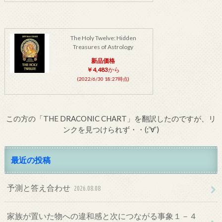
The Holy Twelve: Hidden
Treasures of Astrology
新品価格
￥4,483
から
(2022/6/30 18:27時点)
この方の「THE DRACONIC CHART」を翻訳したのですが、リ
ンクを見つけられず・・(;’∀’)
最近の投稿
予測と答え合わせ
2026.08.08
家族が置いた物への違和感と次につながる事象１－４