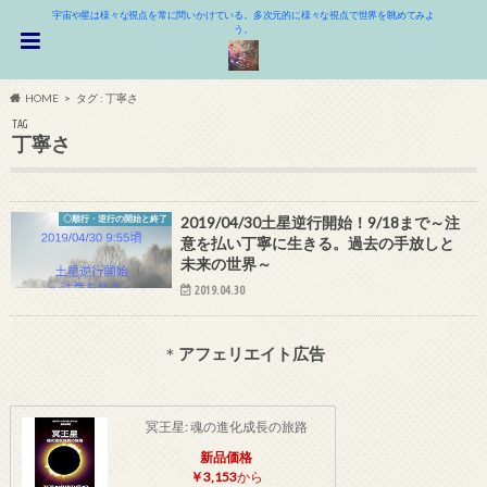
宇宙や星は様々な視点を常に問いかけている。多次元的に様々な視点で世界を眺めてみよ
う。
HOME
タグ : 丁寧さ
TAG
丁寧さ
〇順行・逆行の開始と終了
2019/04/30土星逆行開始！9/18まで～注
意を払い丁寧に生きる。過去の手放しと
未来の世界～
2019.04.30
＊
アフェリエイト広告
冥王星: 魂の進化成長の旅路
新品価格
￥3,153
から