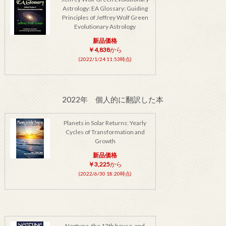
Astrology: EA Glossary: Guiding
Principles of Jeffrey Wolf Green
Evolutionary Astrology
新品価格
￥4,838
から
(2022/1/24 11:53時点)
2022年 個人的に翻訳した本
Planets in Solar Returns: Yearly
Cycles of Transformation and
Growth
新品価格
￥3,225
から
(2022/6/30 18:20時点)
Neptune, the 12th house, and