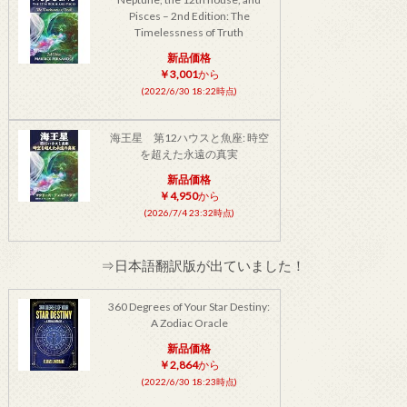
Pisces – 2nd Edition: The
Timelessness of Truth
新品価格
￥3,001
から
(2022/6/30 18:22時点)
海王星 第12ハウスと魚座: 時空
を超えた永遠の真実
新品価格
￥4,950
から
(2026/7/4 23:32時点)
⇒日本語翻訳版が出ていました！
360 Degrees of Your Star Destiny:
A Zodiac Oracle
新品価格
￥2,864
から
(2022/6/30 18:23時点)