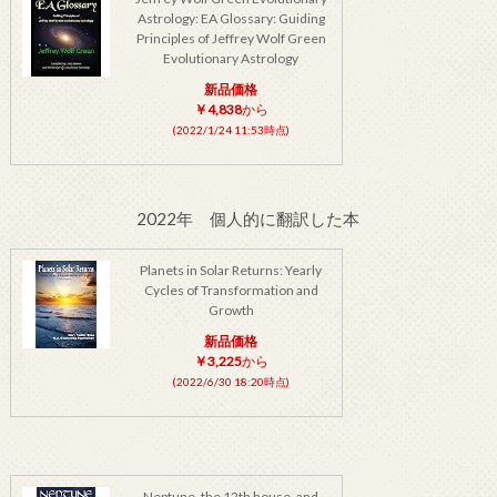
Astrology: EA Glossary: Guiding
Principles of Jeffrey Wolf Green
Evolutionary Astrology
新品価格
￥4,838
から
(2022/1/24 11:53時点)
2022年 個人的に翻訳した本
Planets in Solar Returns: Yearly
Cycles of Transformation and
Growth
新品価格
￥3,225
から
(2022/6/30 18:20時点)
Neptune, the 12th house, and