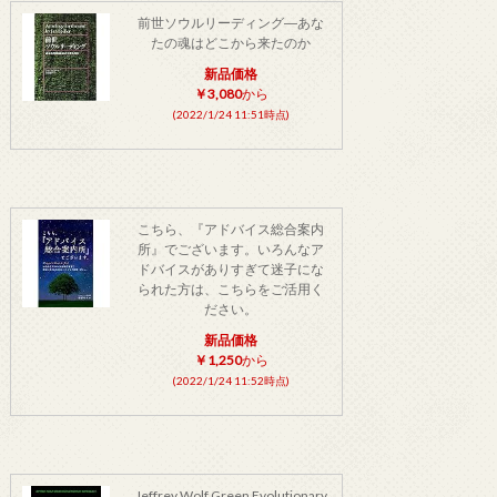
前世ソウルリーディング―あな
たの魂はどこから来たのか
新品価格
￥3,080
から
(2022/1/24 11:51時点)
こちら、『アドバイス総合案内
所』でございます。いろんなア
ドバイスがありすぎて迷子にな
られた方は、こちらをご活用く
ださい。
新品価格
￥1,250
から
(2022/1/24 11:52時点)
Jeffrey Wolf Green Evolutionary