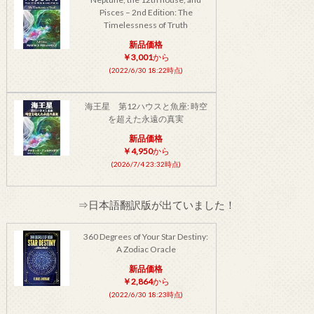
Pisces – 2nd Edition: The
Timelessness of Truth
新品価格
￥3,001
から
(2022/6/30 18:22時点)
海王星 第12ハウスと魚座: 時空
を超えた永遠の真実
新品価格
￥4,950
から
(2026/7/4 23:32時点)
⇒日本語翻訳版が出ていました！
360 Degrees of Your Star Destiny:
A Zodiac Oracle
新品価格
￥2,864
から
(2022/6/30 18:23時点)