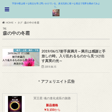
宇宙や星は様々な視点を常に問いかけている。多次元的に様々な視点で世界を眺めてみよ
う。
HOME
タグ : 森の中の冬霜
TAG
森の中の冬霜
〇新月・上弦・満月・下弦
2019/06/17射手座満月～満月は感謝と手
放しの時。入り乱れるものから見つけ出
す真実の光～
2019.06.15
＊
アフェリエイト広告
冥王星: 魂の進化成長の旅路
新品価格
￥3,153
から