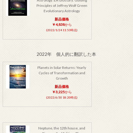
Astrology: EA Glossary: Guiding
Principles of Jeffrey Wolf Green
Evolutionary Astrology
新品価格
￥4,838
から
(2022/1/24 11:53時点)
2022年 個人的に翻訳した本
Planets in Solar Returns: Yearly
Cycles of Transformation and
Growth
新品価格
￥3,225
から
(2022/6/30 18:20時点)
Neptune, the 12th house, and