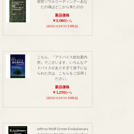
前世ソウルリーディング―あな
たの魂はどこから来たのか
新品価格
￥3,080
から
(2022/1/24 11:51時点)
こちら、『アドバイス総合案内
所』でございます。いろんなア
ドバイスがありすぎて迷子にな
られた方は、こちらをご活用く
ださい。
新品価格
￥1,250
から
(2022/1/24 11:52時点)
Jeffrey Wolf Green Evolutionary