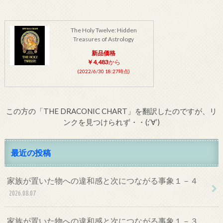
The Holy Twelve: Hidden
Treasures of Astrology
新品価格
￥4,483
から
(2022/6/30 18:27時点)
この方の「THE DRACONIC CHART」を翻訳したのですが、リ
ンクを見つけられず・・(;’∀’)
最近の投稿
家族が置いた物への違和感と次につながる事象１－４
2026.08.07
家族が置いた物への違和感と次につながる事象１－３