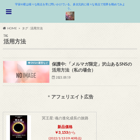
宇宙や星は様々な視点を常に問いかけている。多次元的に様々な視点で世界を眺めてみよ
う。
HOME
タグ : 活用方法
TAG
活用方法
❖SNSの運営など
保護中: 「メルマガ限定」沢山あるSNSの
活用方法（私の場合）
2023.09.19
＊
アフェリエイト広告
冥王星: 魂の進化成長の旅路
新品価格
￥3,153
から
(2022/1/13 09:40時点)