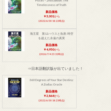
Pisces – 2nd Edition: The
Timelessness of Truth
新品価格
￥3,001
から
(2022/6/30 18:22時点)
海王星 第12ハウスと魚座: 時空
を超えた永遠の真実
新品価格
￥4,950
から
(2026/7/4 23:32時点)
⇒日本語翻訳版が出ていました！
360 Degrees of Your Star Destiny:
A Zodiac Oracle
新品価格
￥2,864
から
(2022/6/30 18:23時点)