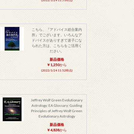
こちら、『アドバイス総合案内
所』でございます。いろんなア
ドバイスがありすぎて迷子にな
られた方は、こちらをご活用く
ださい。
新品価格
￥1,250
から
(2022/1/24 11:52時点)
Jeffrey Wolf Green Evolutionary
Astrology: EA Glossary: Guiding
Principles of Jeffrey Wolf Green
Evolutionary Astrology
新品価格
￥4,838
から