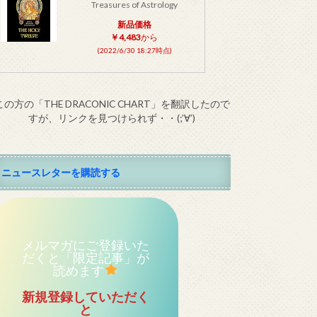
Treasures of Astrology
新品価格
￥4,483
から
(2022/6/30 18:27時点)
この方の「THE DRACONIC CHART」を翻訳したので
すが、リンクを見つけられず・・(;’∀’)
ニュースレターを購読する
メルマガにご登録いた
だくと「限定記事」が
読めます
新規登録していただく
と