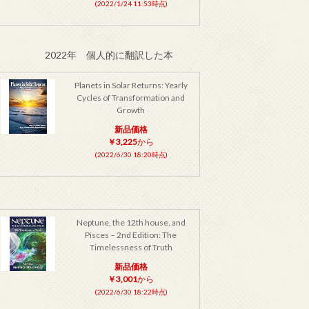
(2022/1/24 11:53時点)
2022年 個人的に翻訳した本
Planets in Solar Returns: Yearly
Cycles of Transformation and
Growth
新品価格
￥3,225
から
(2022/6/30 18:20時点)
Neptune, the 12th house, and
Pisces – 2nd Edition: The
Timelessness of Truth
新品価格
￥3,001
から
(2022/6/30 18:22時点)