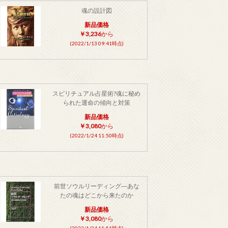
魂の設計図
新品価格
￥3,236
から
(2022/1/13 09:41時点)
スピリチュアル占星術?魂に秘め
られた運命の傾向と対策
新品価格
￥3,080
から
(2022/1/24 11:50時点)
前世ソウルリーディング―あな
たの魂はどこから来たのか
新品価格
￥3,080
から
(2022/1/24 11:51時点)