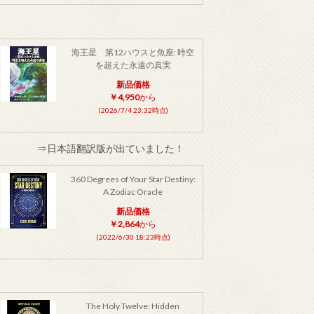
海王星 第12ハウスと魚座: 時空
を超えた永遠の真実
新品価格
￥4,950
から
(2026/7/4 23:32時点)
⇒日本語翻訳版が出ていました！
360 Degrees of Your Star Destiny:
A Zodiac Oracle
新品価格
￥2,864
から
(2022/6/30 18:23時点)
The Holy Twelve: Hidden