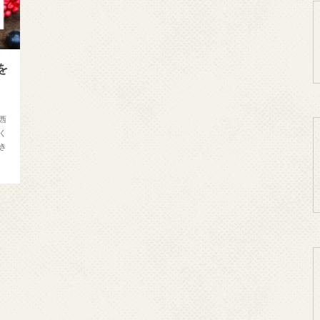
を
西
く
き