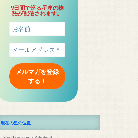
9日間で巡る星座の物
語が配信されます。
現在の星の位置
Free Horoscopes by Astrodienst