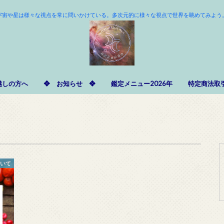
宇宙や星は様々な視点を常に問いかけている。多次元的に様々な視点で世界を眺めてみよう
越しの方へ
❖ お知らせ ❖
鑑定メニュー2026年
特定商法取
ついて