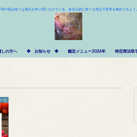
宇宙や星は様々な視点を常に問いかけている。多次元的に様々な視点で世界を眺めてみよう
越しの方へ
❖ お知らせ ❖
鑑定メニュー2026年
特定商法取
ついて