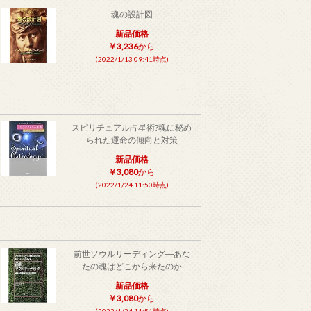
魂の設計図
新品価格
￥3,236
から
(2022/1/13 09:41時点)
スピリチュアル占星術?魂に秘め
られた運命の傾向と対策
新品価格
￥3,080
から
(2022/1/24 11:50時点)
前世ソウルリーディング―あな
たの魂はどこから来たのか
新品価格
￥3,080
から
(2022/1/24 11:51時点)