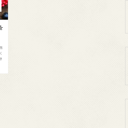
を
西
く
き