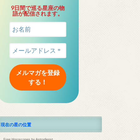
9日間で巡る星座の物
語が配信されます。
現在の星の位置
Free Horoscopes by Astrodienst