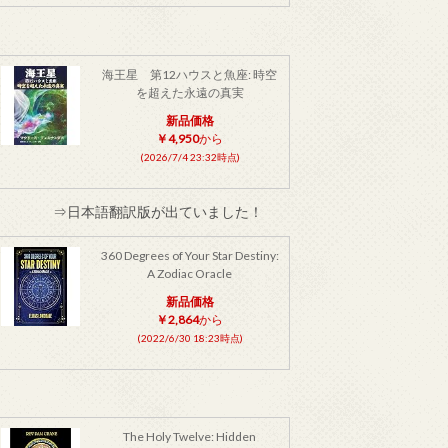
海王星 第12ハウスと魚座: 時空
を超えた永遠の真実
新品価格
￥4,950
から
(2026/7/4 23:32時点)
⇒日本語翻訳版が出ていました！
360 Degrees of Your Star Destiny:
A Zodiac Oracle
新品価格
￥2,864
から
(2022/6/30 18:23時点)
The Holy Twelve: Hidden