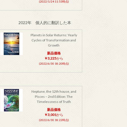
(2022/1/24 11:53時点)
2022年 個人的に翻訳した本
Planets in Solar Returns: Yearly
Cycles of Transformation and
Growth
新品価格
￥3,225
から
(2022/6/30 18:20時点)
Neptune, the 12th house, and
Pisces – 2nd Edition: The
Timelessness of Truth
新品価格
￥3,001
から
(2022/6/30 18:22時点)