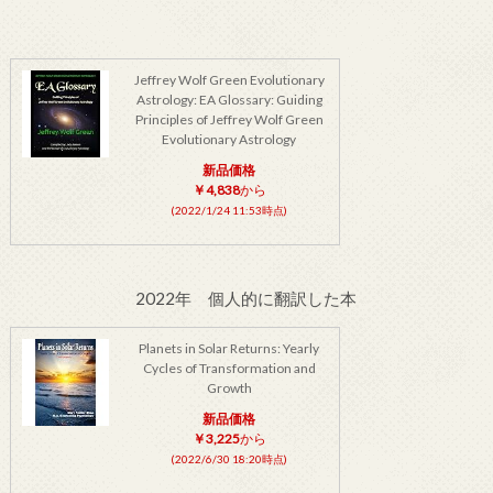
Jeffrey Wolf Green Evolutionary
Astrology: EA Glossary: Guiding
Principles of Jeffrey Wolf Green
Evolutionary Astrology
新品価格
￥4,838
から
(2022/1/24 11:53時点)
2022年 個人的に翻訳した本
Planets in Solar Returns: Yearly
Cycles of Transformation and
Growth
新品価格
￥3,225
から
(2022/6/30 18:20時点)