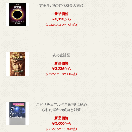
冥王星: 魂の進化成長の旅路
新品価格
￥3,153
から
(2022/1/13 09:40時点)
魂の設計図
新品価格
￥3,236
から
(2022/1/13 09:41時点)
スピリチュアル占星術?魂に秘め
られた運命の傾向と対策
新品価格
￥3,080
から
(2022/1/24 11:50時点)