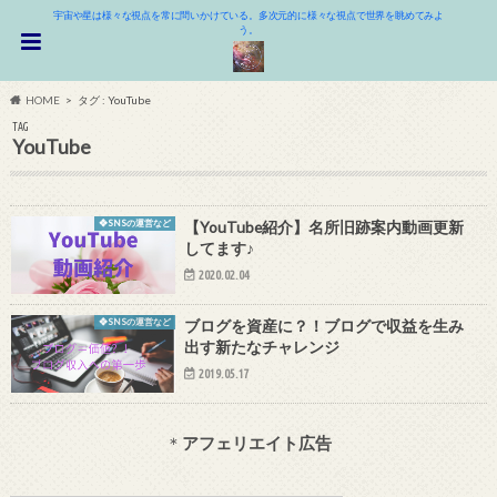
宇宙や星は様々な視点を常に問いかけている。多次元的に様々な視点で世界を眺めてみよ
う。
HOME
タグ : YouTube
TAG
YouTube
❖SNSの運営など
【YouTube紹介】名所旧跡案内動画更新
してます♪
2020.02.04
❖SNSの運営など
ブログを資産に？！ブログで収益を生み
出す新たなチャレンジ
2019.05.17
＊
アフェリエイト広告