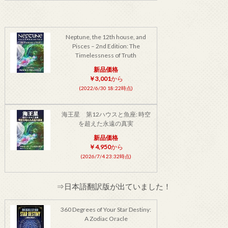
Neptune, the 12th house, and
Pisces – 2nd Edition: The
Timelessness of Truth
新品価格
￥3,001
から
(2022/6/30 18:22時点)
海王星 第12ハウスと魚座: 時空
を超えた永遠の真実
新品価格
￥4,950
から
(2026/7/4 23:32時点)
⇒日本語翻訳版が出ていました！
360 Degrees of Your Star Destiny:
A Zodiac Oracle