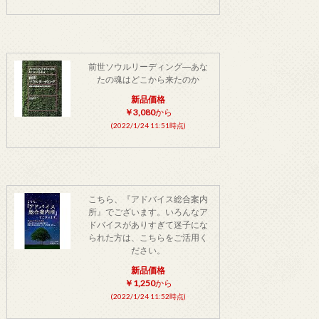
前世ソウルリーディング―あな
たの魂はどこから来たのか
新品価格
￥3,080
から
(2022/1/24 11:51時点)
こちら、『アドバイス総合案内
所』でございます。いろんなア
ドバイスがありすぎて迷子にな
られた方は、こちらをご活用く
ださい。
新品価格
￥1,250
から
(2022/1/24 11:52時点)