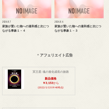
2026.8.7
2026.8.6
家族が置いた物への違和感と次につ
家族が置いた物への違和感と次につ
ながる事象１－４
ながる事象１－３
＊
アフェリエイト広告
冥王星: 魂の進化成長の旅路
新品価格
￥3,153
から
(2022/1/13 09:40時点)