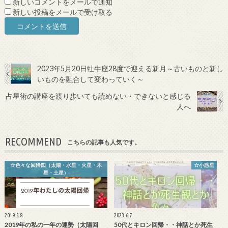
新しいコメントをメールで通知
新しい投稿をメールで受け取る
2023年5月20日牡牛座28度で迎える新月～古いものと新し
いものを融合して変わっていく～
占星術の講座を渡り歩いても読めない・できないと感じる
人へ
RECOMMEND
こちらの記事も人気です。
☆色々な回帰図（太陽・水星・火星・木
☆小惑星
星・土星）
2019.5.8
2023.6.7
2019年の私の一年の運勢（太陽回
50代とキロン回帰・・神話とか死生