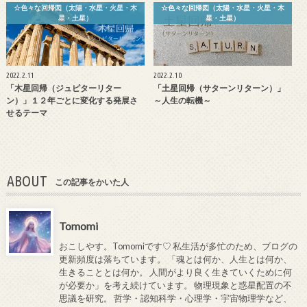
☆色々な回帰図（太陽・水星・火星・木
☆色々な回帰図（太陽・水星・火星・木
星・土星）
星・土星）
2022.2.11
2022.2.10
「木星回帰（ジュピターリター
「土星回帰（サターンリターン）」
ン）」１２年ごとに変化する発展さ
～人生の転機～
せるテーマ
ABOUT
この記事をかいた人
Tomomi
おこしやす。Tomomiです♡ 私生活が多忙のため、ブログの
更新頻度は落ちています。 「魂とは何か、人生とは何か、
生きることとは何か。 人間がより良く生きていくために何
が必要か」を考え続けています。 物理現象と惑星配置の不
思議を研究。 哲学・認知科学・心理学・宇宙物理学など、