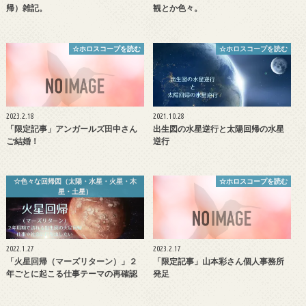
帰）雑記。
観とか色々。
☆ホロスコープを読む
☆ホロスコープを読む
2023.2.18
2021.10.28
「限定記事」アンガールズ田中さん
出生図の水星逆行と太陽回帰の水星
ご結婚！
逆行
☆色々な回帰図（太陽・水星・火星・木
☆ホロスコープを読む
星・土星）
2022.1.27
2023.2.17
「火星回帰（マーズリターン）」２
「限定記事」山本彩さん個人事務所
年ごとに起こる仕事テーマの再確認
発足