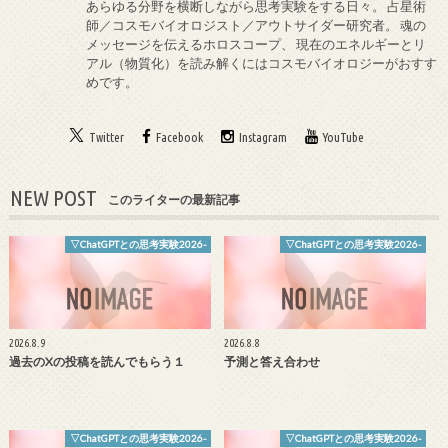
あらゆる分野を横断しながら思考実験をする日々。 占星術
師／コスモバイオロジスト／アウトサイダー研究者。 魂の
メッセージを伝えるホロスコープ、 現在のエネルギーとリ
アル（物質化）を読み解くにはコスモバイオロジーがおすす
めです。
Twitter
Facebook
Instagram
YouTube
NEW POST
このライターの最新記事
▽ChatGPTとの思考実験2026-
▽ChatGPTとの思考実験2026-
2026.8.9
2026.8.8
過去のXの投稿を読んでもらう１
予測と答え合わせ
▽ChatGPTとの思考実験2026-
▽ChatGPTとの思考実験2026-