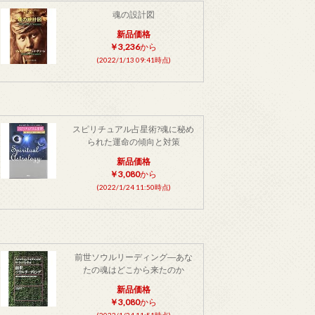
魂の設計図
新品価格
￥3,236
から
(2022/1/13 09:41時点)
スピリチュアル占星術?魂に秘め
られた運命の傾向と対策
新品価格
￥3,080
から
(2022/1/24 11:50時点)
前世ソウルリーディング―あな
たの魂はどこから来たのか
新品価格
￥3,080
から
(2022/1/24 11:51時点)