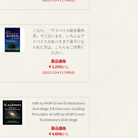
こちら、『アドバイス総合案内
所』でございます。いろんなア
ドバイスがありすぎて迷子にな
られた方は、こちらをご活用く
ださい。
新品価格
￥1,250
から
(2022/1/24 11:52時点)
Jeffrey Wolf Green Evolutionary
Astrology: EA Glossary: Guiding
Principles of Jeffrey Wolf Green
Evolutionary Astrology
新品価格
￥4,838
から