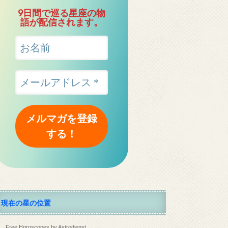
9日間で巡る星座の物
語が配信されます。
現在の星の位置
Free Horoscopes by Astrodienst