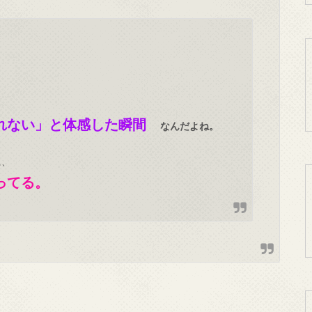
れない」と
体感した瞬間
なんだよね。
に、
ってる。