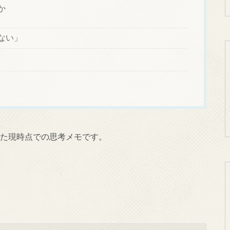
か
ない」
かけた現時点での思考メモです。