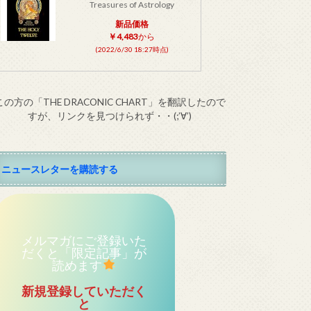
Treasures of Astrology
新品価格
￥4,483
から
(2022/6/30 18:27時点)
この方の「THE DRACONIC CHART」を翻訳したので
すが、リンクを見つけられず・・(;’∀’)
ニュースレターを購読する
メルマガにご登録いた
だくと「限定記事」が
読めます
新規登録していただく
と