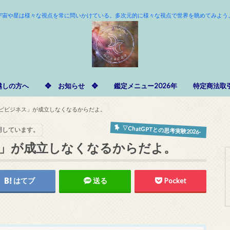
宇宙や星は様々な視点を常に問いかけている。多次元的に様々な視点で世界を眺めてみよう
越しの方へ
❖ お知らせ ❖
鑑定メニュー2026年
特定商法取
ピビジネス」が成立しなくなるからだよ。
▽ChatGPTとの思考実験2026-
用しています。
」が成立しなくなるからだよ。
はてブ
送る
Pocket