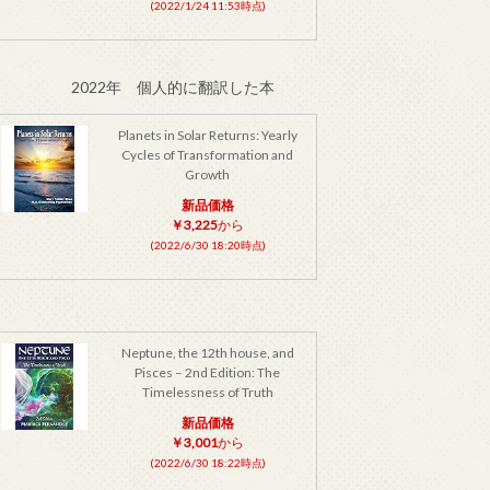
(2022/1/24 11:53時点)
2022年 個人的に翻訳した本
Planets in Solar Returns: Yearly
Cycles of Transformation and
Growth
新品価格
￥3,225
から
(2022/6/30 18:20時点)
Neptune, the 12th house, and
Pisces – 2nd Edition: The
Timelessness of Truth
新品価格
￥3,001
から
(2022/6/30 18:22時点)