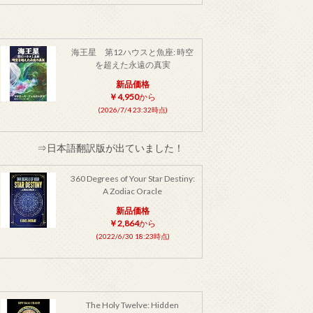
海王星 第12ハウスと魚座: 時空
を超えた永遠の真実
新品価格
￥4,950
から
(2026/7/4 23:32時点)
⇒日本語翻訳版が出ていました！
360 Degrees of Your Star Destiny:
A Zodiac Oracle
新品価格
￥2,864
から
(2022/6/30 18:23時点)
The Holy Twelve: Hidden