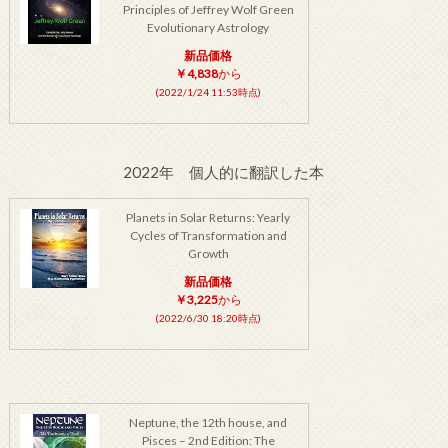
Principles of Jeffrey Wolf Green
Evolutionary Astrology
新品価格
￥4,838
から
(2022/1/24 11:53時点)
2022年 個人的に翻訳した本
Planets in Solar Returns: Yearly
Cycles of Transformation and
Growth
新品価格
￥3,225
から
(2022/6/30 18:20時点)
Neptune, the 12th house, and
Pisces – 2nd Edition: The