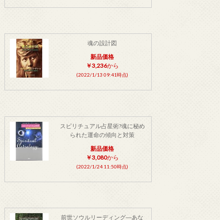
魂の設計図
新品価格
￥3,236
から
(2022/1/13 09:41時点)
スピリチュアル占星術?魂に秘め
られた運命の傾向と対策
新品価格
￥3,080
から
(2022/1/24 11:50時点)
前世ソウルリーディング―あな