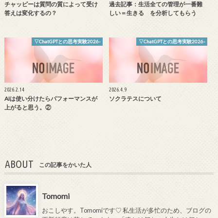
チャッピーは質問の質によって受け
過去記事：生活全ての管理が一番難
答えは変化するの？
しい＝生きる を分析してもらう
▽ChatGPTとの思考実験2026-
▽ChatGPTとの思考実験2026-
2026.2.14
2026.4.9
AIは使い分けたらパフォーマンスが
ソクラテスについて
上がると思う。②
ABOUT
この記事をかいた人
Tomomi
おこしやす。Tomomiです♡ 私生活が多忙のため、ブログの