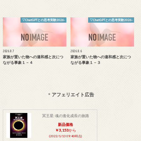
▽ChatGPTとの思考実験2026-
▽ChatGPTとの思考実験2026-
2026.8.7
2026.8.6
家族が置いた物への違和感と次につ
家族が置いた物への違和感と次につ
ながる事象１－４
ながる事象１－３
＊
アフェリエイト広告
冥王星: 魂の進化成長の旅路
新品価格
￥3,153
から
(2022/1/13 09:40時点)