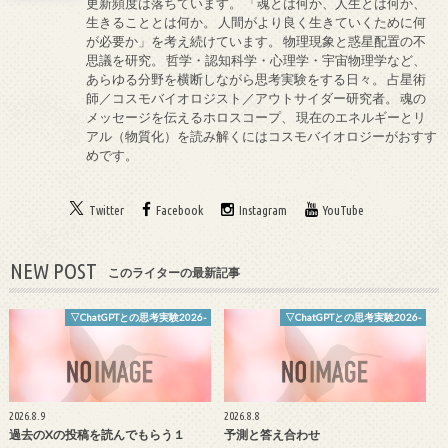
更新頻度は落ちています。 「魂とは何か、人生とは何か、
生きることとは何か。 人間がより良く生きていくために何
が必要か」を考え続けています。 物理現象と惑星配置の不
思議を研究。 哲学・認知科学・心理学・宇宙物理学など、
あらゆる分野を横断しながら思考実験をする日々。 占星術
師／コスモバイオロジスト／アウトサイダー研究者。 魂の
メッセージを伝えるホロスコープ、 現在のエネルギーとリ
アル（物質化）を読み解くにはコスモバイオロジーがおすす
めです。
Twitter
Facebook
Instagram
YouTube
NEW POST
このライターの最新記事
▽ChatGPTとの思考実験2026-
▽ChatGPTとの思考実験2026-
2026.8.9
2026.8.8
過去のXの投稿を読んでもらう１
予測と答え合わせ