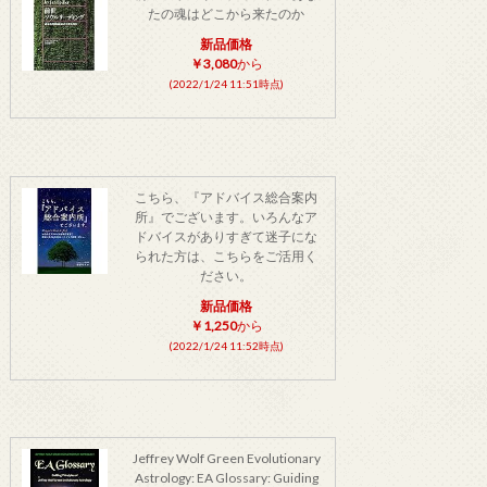
たの魂はどこから来たのか
新品価格
￥3,080
から
(2022/1/24 11:51時点)
こちら、『アドバイス総合案内
所』でございます。いろんなア
ドバイスがありすぎて迷子にな
られた方は、こちらをご活用く
ださい。
新品価格
￥1,250
から
(2022/1/24 11:52時点)
Jeffrey Wolf Green Evolutionary
Astrology: EA Glossary: Guiding