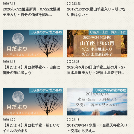
2020.7.16
2019.12.28
2020/07/21蟹座新月・07/22太陽獅
2019/12/29水星山羊座入り～明けな
子座入り～自分の価値を認め…
い夜はない～
〇現在の宇宙/星の移動
〇新月・上弦・満月・下弦
2020.2.16
2020.9.23
【月だより】月は射手座へ・自由に
2020年9月24日山羊座上弦の月・27
冒険の旅に出よう
日水星蠍座入り・29日土星逆行終…
〇現在の宇宙/星の移動
〇現在の宇宙/星の移動
2020.1.29
2019.9.13
【月だより】月は牡羊座・新しいサ
2019/09/14☿水星・♀金星天秤座入り
イクルの始まり
～交流から見え…