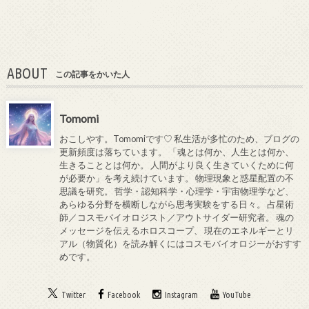
ABOUT
この記事をかいた人
Tomomi
おこしやす。Tomomiです♡ 私生活が多忙のため、ブログの
更新頻度は落ちています。 「魂とは何か、人生とは何か、
生きることとは何か。 人間がより良く生きていくために何
が必要か」を考え続けています。 物理現象と惑星配置の不
思議を研究。 哲学・認知科学・心理学・宇宙物理学など、
あらゆる分野を横断しながら思考実験をする日々。 占星術
師／コスモバイオロジスト／アウトサイダー研究者。 魂の
メッセージを伝えるホロスコープ、 現在のエネルギーとリ
アル（物質化）を読み解くにはコスモバイオロジーがおすす
めです。
Twitter
Facebook
Instagram
YouTube