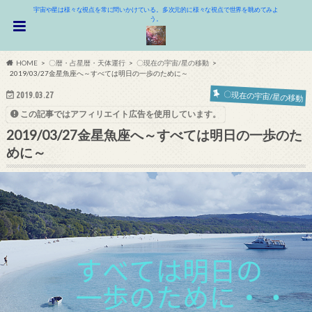
宇宙や星は様々な視点を常に問いかけている。多次元的に様々な視点で世界を眺めてみよ
う。
HOME
〇暦・占星暦・天体運行
〇現在の宇宙/星の移動
2019/03/27金星魚座へ～すべては明日の一歩のために～
〇現在の宇宙/星の移動
2019.03.27
この記事ではアフィリエイト広告を使用しています。
2019/03/27金星魚座へ～すべては明日の一歩のた
めに～