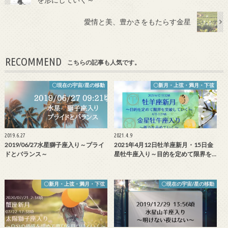
愛情と美、豊かさをもたらす金星
RECOMMEND
こちらの記事も人気です。
〇現在の宇宙/星の移動
〇新月・上弦・満月・下弦
2019.6.27
2021.4.9
2019/06/27水星獅子座入り～プライ
2021年4月12日牡羊座新月・15日金
ドとバランス～
星牡牛座入り～目的を定めて限界を…
〇新月・上弦・満月・下弦
〇現在の宇宙/星の移動