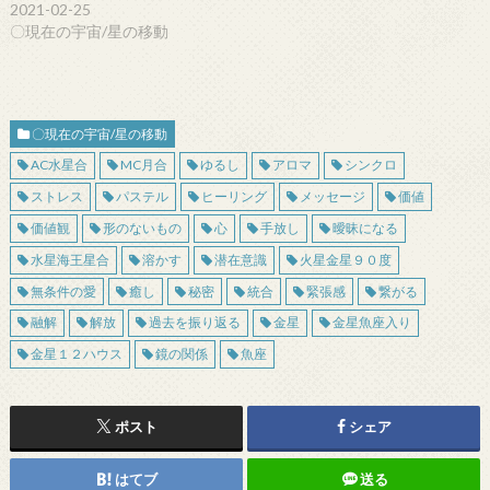
2021-02-25
〇現在の宇宙/星の移動
〇現在の宇宙/星の移動
AC水星合
MC月合
ゆるし
アロマ
シンクロ
ストレス
パステル
ヒーリング
メッセージ
価値
価値観
形のないもの
心
手放し
曖昧になる
水星海王星合
溶かす
潜在意識
火星金星９０度
無条件の愛
癒し
秘密
統合
緊張感
繋がる
融解
解放
過去を振り返る
金星
金星魚座入り
金星１２ハウス
鏡の関係
魚座
ポスト
シェア
はてブ
送る