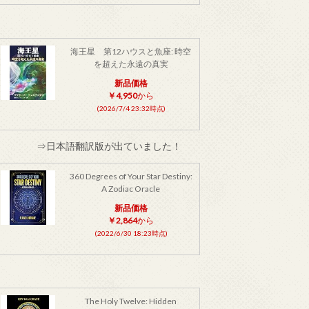
海王星 第12ハウスと魚座: 時空
を超えた永遠の真実
新品価格
￥4,950
から
(2026/7/4 23:32時点)
⇒日本語翻訳版が出ていました！
360 Degrees of Your Star Destiny:
A Zodiac Oracle
新品価格
￥2,864
から
(2022/6/30 18:23時点)
The Holy Twelve: Hidden