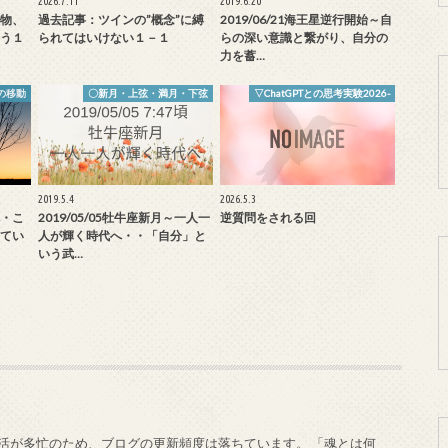
2026.7.11
2019.6.20
物、
過去記事：ツインの”概念”に縛
2019/06/21海王星逆行開始～自
う１
られてはいけない１－１
らの深い意識と繋がり、自分の
力を蓄…
の移動
〇新月・上弦・満月・下弦
▽ChatGPTとの思考実験2026-
2019.5.4
2026.5.3
・こ
2019/05/05牡牛座新月～一人一
逆質問をされる回
てい
人が輝く時代へ・・「自分」と
いう武…
私生活が多忙のため、ブログの更新頻度は落ちています。 「魂とは何