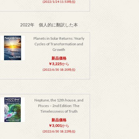
(2022/1/24 11:53時点)
2022年 個人的に翻訳した本
Planets in Solar Returns: Yearly
Cycles of Transformation and
Growth
新品価格
￥3,225
から
(2022/6/30 18:20時点)
Neptune, the 12th house, and
Pisces – 2nd Edition: The
Timelessness of Truth
新品価格
￥3,001
から
(2022/6/30 18:22時点)