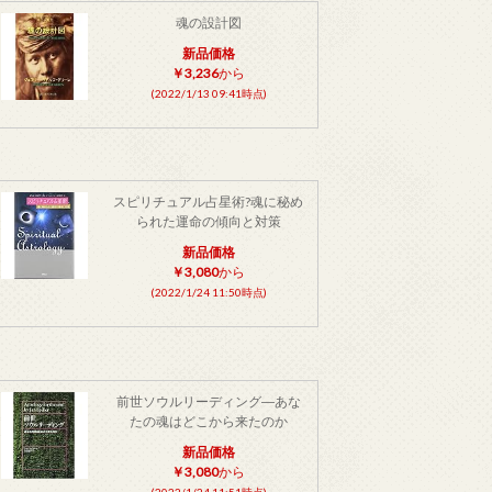
魂の設計図
新品価格
￥3,236
から
(2022/1/13 09:41時点)
スピリチュアル占星術?魂に秘め
られた運命の傾向と対策
新品価格
￥3,080
から
(2022/1/24 11:50時点)
前世ソウルリーディング―あな
たの魂はどこから来たのか
新品価格
￥3,080
から
(2022/1/24 11:51時点)