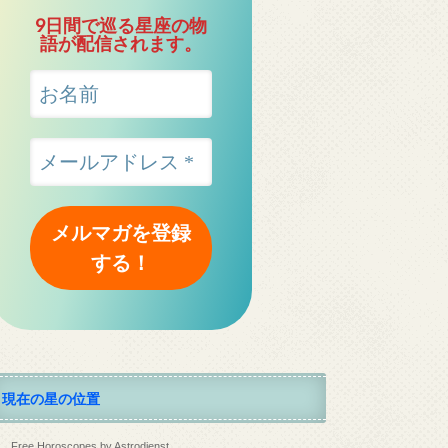
9日間で巡る星座の物
語が配信されます。
現在の星の位置
Free Horoscopes by Astrodienst