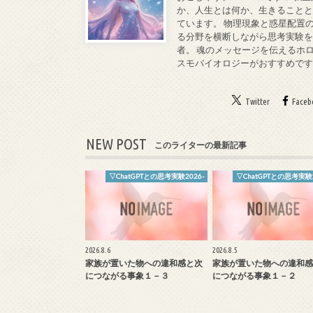
か、人生とは何か、生きることと
ています。 物理現象と惑星配置
る分野を横断しながら思考実験を
者。 魂のメッセージを伝えるホ
スモバイオロジーがおすすめで
Twitter
Faceb
NEW POST
このライターの最新記事
▽ChatGPTとの思考実験2026-
▽ChatGPTとの思考実験2
2026.8.6
2026.8.5
家族が置いた物への違和感と次
家族が置いた物への違和感
につながる事象１－３
につながる事象１－２