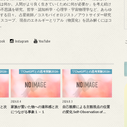
は何か。 人間がより良く生きていくために何が必要か」を考え続け
の不思議を研究。 哲学・認知科学・心理学・宇宙物理学など、あらゆ
する日々。 占星術師／コスモバイオロジスト／アウトサイダー研究
ロスコープ、 現在のエネルギーとリアル（物質化）を読み解くにはコ
す。
ook
Instagram
YouTube
026-
▽ChatGPTとの思考実験2026-
▽ChatGPTとの思考実験2026-
2026.8.4
2026.8.3
と次
家族が置いた物への違和感と次
自己観察による主観視点の位置
につながる事象１－１
の変化 Self-Observation of …