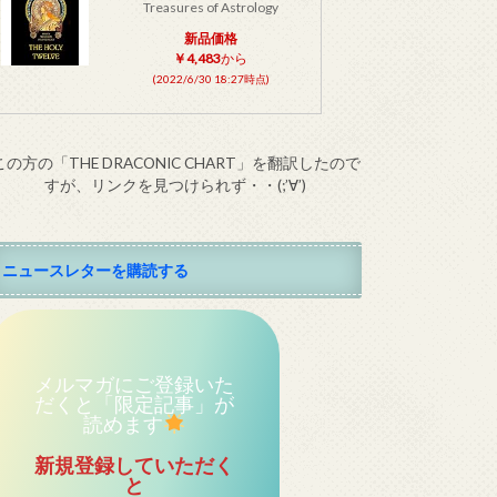
Treasures of Astrology
新品価格
￥4,483
から
(2022/6/30 18:27時点)
この方の「THE DRACONIC CHART」を翻訳したので
すが、リンクを見つけられず・・(;’∀’)
ニュースレターを購読する
メルマガにご登録いた
だくと「限定記事」が
読めます
新規登録していただく
と