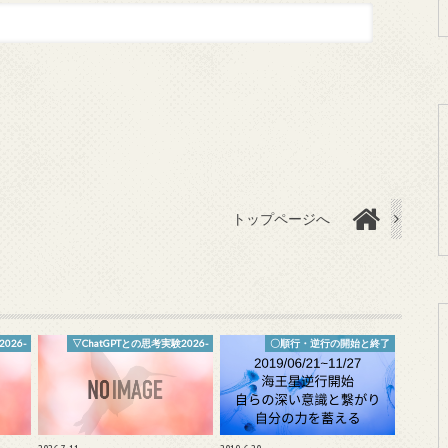
トップページへ
026-
▽ChatGPTとの思考実験2026-
〇順行・逆行の開始と終了