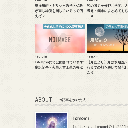
2026.1.30
2026.6.12
東洋思想・ギリシャ哲学・仏教
私の考えを分野、学問、人
が同じ場所を指しているって例
考え・概念にまとめてもら
えば？
－４
★進化占星術SCHOOL記事翻訳
〇現在の宇宙/星
2022.5.30
2020.2.21
EA-Japanにて公開されています:
【月だより】月は水瓶座へ
翻訳記事・火星と冥王星の接点
れまでの殻を脱いで変化し
こう
ABOUT
この記事をかいた人
Tomomi
おこしやす。Tomomiです♡ 