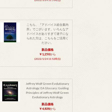
こちら、『アドバイス総合案内
所』でございます。いろんなア
ドバイスがありすぎて迷子にな
られた方は、こちらをご活用く
ださい。
新品価格
￥1,250
から
(2022/1/24 11:52時点)
Jeffrey Wolf Green Evolutionary
Astrology: EA Glossary: Guiding
Principles of Jeffrey Wolf Green
Evolutionary Astrology
新品価格
￥4,838
から