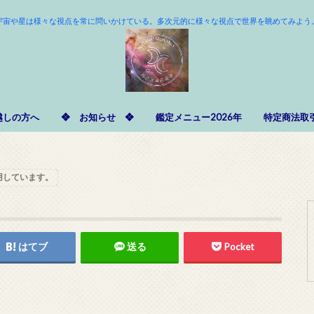
宇宙や星は様々な視点を常に問いかけている。多次元的に様々な視点で世界を眺めてみよう
越しの方へ
❖ お知らせ ❖
鑑定メニュー2026年
特定商法取
用しています。
はてブ
送る
Pocket