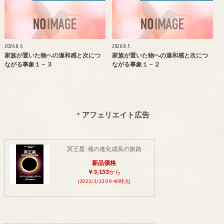
2026.8.6
2026.8.5
家族が置いた物への違和感と次につ
家族が置いた物への違和感と次につ
ながる事象１－３
ながる事象１－２
＊
アフェリエイト広告
冥王星: 魂の進化成長の旅路
新品価格
￥3,153
から
(2022/1/13 09:40時点)