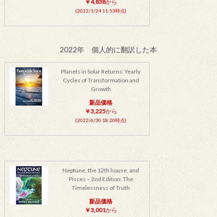
￥4,838
から
(2022/1/24 11:53時点)
2022年 個人的に翻訳した本
Planets in Solar Returns: Yearly
Cycles of Transformation and
Growth
新品価格
￥3,225
から
(2022/6/30 18:20時点)
Neptune, the 12th house, and
Pisces – 2nd Edition: The
Timelessness of Truth
新品価格
￥3,001
から