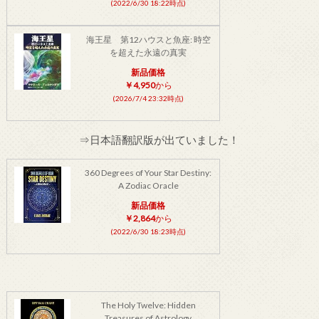
(2022/6/30 18:22時点)
海王星 第12ハウスと魚座: 時空
を超えた永遠の真実
新品価格
￥4,950
から
(2026/7/4 23:32時点)
⇒日本語翻訳版が出ていました！
360 Degrees of Your Star Destiny:
A Zodiac Oracle
新品価格
￥2,864
から
(2022/6/30 18:23時点)
The Holy Twelve: Hidden
Treasures of Astrology