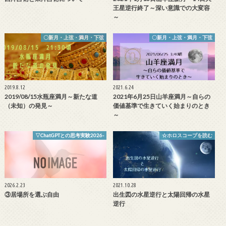
王星逆行終了～深い意識での大変容
～
〇新月・上弦・満月・下弦
〇新月・上弦・満月・下弦
2019.8.12
2021.6.24
2019/08/15水瓶座満月～新たな道
2021年6月25日山羊座満月～自らの
（未知）の発見～
価値基準で生きていく始まりのとき
～
▽ChatGPTとの思考実験2026-
☆ホロスコープを読む
2026.2.23
2021.10.28
③居場所を選ぶ自由
出生図の水星逆行と太陽回帰の水星
逆行