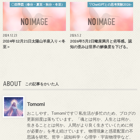
〇四季図（春分・夏至・秋分・冬至）
▽ChatGPTとの思考実験2026-
2024.12.23
2026.5.2
2024年12月21日太陽山羊座入り＜冬
2026年5月2日蠍座満月と劣等感。認
至＞
知の歪みは世界の解像度を下げる。
ABOUT
この記事をかいた人
Tomomi
おこしやす。Tomomiです♡ 私生活が多忙のため、ブログの
更新頻度は落ちています。 「魂とは何か、人生とは何か、
生きることとは何か。 人間がより良く生きていくために何
が必要か」を考え続けています。 物理現象と惑星配置の不
思議を研究。 哲学・認知科学・心理学・宇宙物理学など、