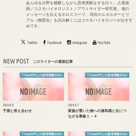
あらゆる分野を横断しながら思考実験をする日々。 占星術
師／コスモバイオロジスト／アウトサイダー研究者。 魂の
メッセージを伝えるホロスコープ、 現在のエネルギーとリ
アル（物質化）を読み解くにはコスモバイオロジーがおすす
めです。
Twitter
Facebook
Instagram
YouTube
NEW POST
このライターの最新記事
▽ChatGPTとの思考実験2026-
▽ChatGPTとの思考実験2026-
2026.8.8
2026.8.7
予測と答え合わせ
家族が置いた物への違和感と次につ
ながる事象１－４
▽ChatGPTとの思考実験2026-
▽ChatGPTとの思考実験2026-