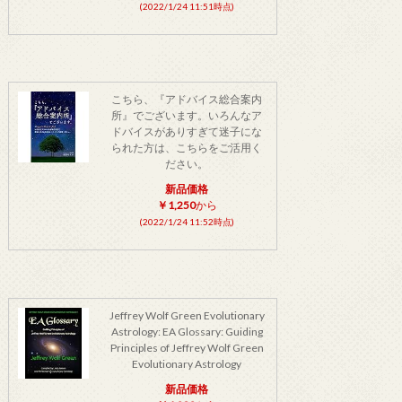
(2022/1/24 11:51時点)
こちら、『アドバイス総合案内
所』でございます。いろんなア
ドバイスがありすぎて迷子にな
られた方は、こちらをご活用く
ださい。
新品価格
￥1,250
から
(2022/1/24 11:52時点)
Jeffrey Wolf Green Evolutionary
Astrology: EA Glossary: Guiding
Principles of Jeffrey Wolf Green
Evolutionary Astrology
新品価格