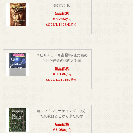
魂の設計図
新品価格
￥3,236
から
(2022/1/13 09:41時点)
スピリチュアル占星術?魂に秘め
られた運命の傾向と対策
新品価格
￥3,080
から
(2022/1/24 11:50時点)
前世ソウルリーディング―あな
たの魂はどこから来たのか
新品価格
￥3,080
から