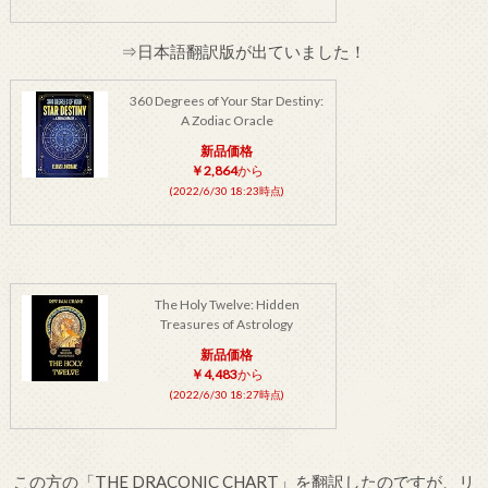
⇒日本語翻訳版が出ていました！
360 Degrees of Your Star Destiny:
A Zodiac Oracle
新品価格
￥2,864
から
(2022/6/30 18:23時点)
The Holy Twelve: Hidden
Treasures of Astrology
新品価格
￥4,483
から
(2022/6/30 18:27時点)
この方の「THE DRACONIC CHART」を翻訳したのですが、リ