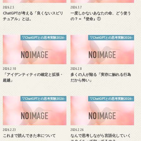
2026.2.5
2026.3.7
ChatGPTが考える「良くないスピリ
一度しかないあなたの命、どう使う
チュアル」とは。
の？＝『使命』①
▽ChatGPTとの思考実験2026-
▽ChatGPTとの思考実験2026-
2026.2.10
2026.2.8
「アイデンティティの確定と拡張・
多くの人が陥る「実存に触れる行為
超越」
だから怖い」
▽ChatGPTとの思考実験2026-
▽ChatGPTとの思考実験2026-
2026.2.23
2026.2.26
これまで読んできた本について
なんで思考しながら言語化していく