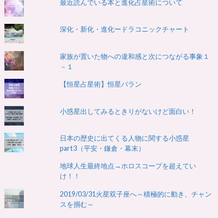
最近読んでいる本と進化占星術について
深化・新化・進化ードラコニックチャート
家族が置いた物への違和感と次につながる事象１
－１
【恒星占星術】恒星パラン
小惑星出してみるときりがないけど面白い！
日本の歴史に出てくる人物に関する小惑星
part3（平安・鎌倉・幕末）
地球人生最終地点→ホロスコープを超えてい
け！！
2019/03/31火星双子座へ～積極的に動き、チャン
スを掴む～