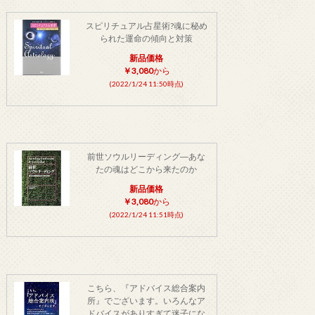
スピリチュアル占星術?魂に秘め
られた運命の傾向と対策
新品価格
￥3,080
から
(2022/1/24 11:50時点)
前世ソウルリーディング―あな
たの魂はどこから来たのか
新品価格
￥3,080
から
(2022/1/24 11:51時点)
こちら、『アドバイス総合案内
所』でございます。いろんなア
ドバイスがありすぎて迷子にな