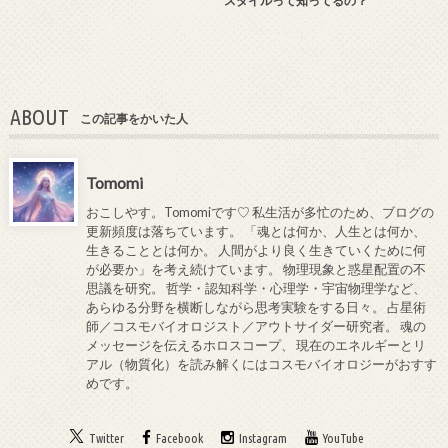
スタイルって知ってるの？
ABOUT
この記事をかいた人
Tomomi
おこしやす。Tomomiです♡ 私生活が多忙のため、ブログの
更新頻度は落ちています。 「魂とは何か、人生とは何か、
生きることとは何か。 人間がより良く生きていくために何
が必要か」を考え続けています。 物理現象と惑星配置の不
思議を研究。 哲学・認知科学・心理学・宇宙物理学など、
あらゆる分野を横断しながら思考実験をする日々。 占星術
師／コスモバイオロジスト／アウトサイダー研究者。 魂の
メッセージを伝えるホロスコープ、 現在のエネルギーとリ
アル（物質化）を読み解くにはコスモバイオロジーがおすす
めです。
Twitter
Facebook
Instagram
YouTube