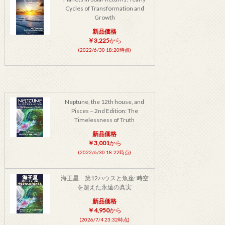
Cycles of Transformation and
Growth
新品価格
￥3,225
から
(2022/6/30 18:20時点)
Neptune, the 12th house, and
Pisces – 2nd Edition: The
Timelessness of Truth
新品価格
￥3,001
から
(2022/6/30 18:22時点)
海王星 第12ハウスと魚座: 時空
を超えた永遠の真実
新品価格
￥4,950
から
(2026/7/4 23:32時点)