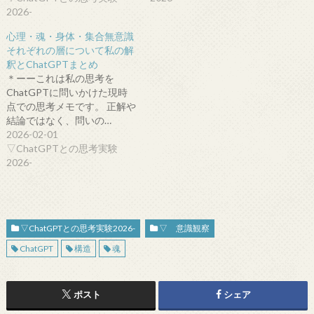
2026-
心理・魂・身体・集合無意識
それぞれの層について私の解
釈とChatGPTまとめ
＊ーーこれは私の思考を
ChatGPTに問いかけた現時
点での思考メモです。 正解や
結論ではなく、問いの…
2026-02-01
▽ChatGPTとの思考実験
2026-
▽ChatGPTとの思考実験2026-
▽ 意識観察
ChatGPT
構造
魂
ポスト
シェア