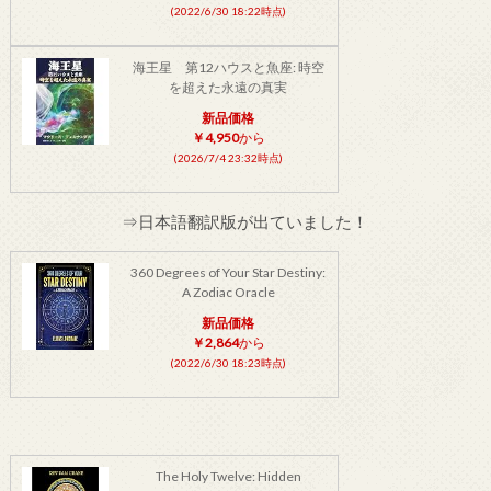
(2022/6/30 18:22時点)
海王星 第12ハウスと魚座: 時空
を超えた永遠の真実
新品価格
￥4,950
から
(2026/7/4 23:32時点)
⇒日本語翻訳版が出ていました！
360 Degrees of Your Star Destiny:
A Zodiac Oracle
新品価格
￥2,864
から
(2022/6/30 18:23時点)
The Holy Twelve: Hidden