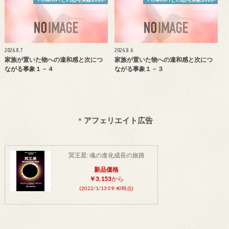
2026.8.7
2026.8.6
家族が置いた物への違和感と次につ
家族が置いた物への違和感と次につ
ながる事象１－４
ながる事象１－３
＊
アフェリエイト広告
冥王星: 魂の進化成長の旅路
新品価格
￥3,153
から
(2022/1/13 09:40時点)