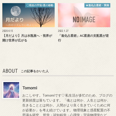
〇現在の宇宙/星の移動
★進化占星術・実例
2020.4.15
2022.1.27
【月だより】月は水瓶座へ・視界が
「進化占星術」AC星座の支配星が逆
開け世界が広がる
行
ABOUT
この記事をかいた人
Tomomi
おこしやす。Tomomiです♡ 私生活が多忙のため、ブログの
更新頻度は落ちています。 「魂とは何か、人生とは何か、
生きることとは何か。 人間がより良く生きていくために何
が必要か」を考え続けています。 物理現象と惑星配置の不
思議を研究。 哲学・認知科学・心理学・宇宙物理学など、