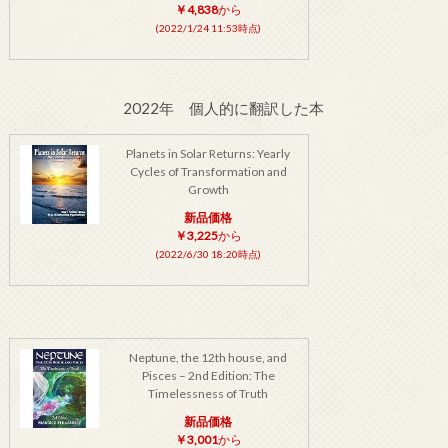
￥4,838
から
(2022/1/24 11:53時点)
2022年 個人的に翻訳した本
Planets in Solar Returns: Yearly
Cycles of Transformation and
Growth
新品価格
￥3,225
から
(2022/6/30 18:20時点)
Neptune, the 12th house, and
Pisces – 2nd Edition: The
Timelessness of Truth
新品価格
￥3,001
から