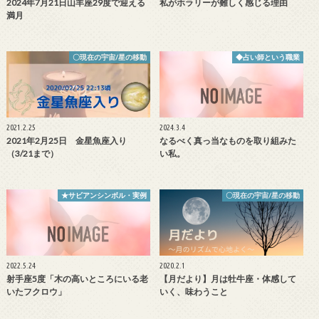
2024年7月21日山羊座29度で迎える
私がホラリーが難しく感じる理由
満月
〇現在の宇宙/星の移動
◆占い師という職業
2021.2.25
2024.3.4
2021年2月25日 金星魚座入り
なるべく真っ当なものを取り組みた
（3/21まで）
い私。
★サビアンシンボル・実例
〇現在の宇宙/星の移動
2022.5.24
2020.2.1
射手座5度「木の高いところにいる老
【月だより】月は牡牛座・体感して
いたフクロウ」
いく、味わうこと