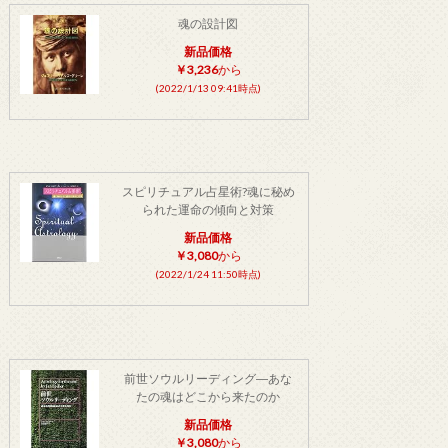
魂の設計図
新品価格
￥3,236
から
(2022/1/13 09:41時点)
スピリチュアル占星術?魂に秘め
られた運命の傾向と対策
新品価格
￥3,080
から
(2022/1/24 11:50時点)
前世ソウルリーディング―あな
たの魂はどこから来たのか
新品価格
￥3,080
から