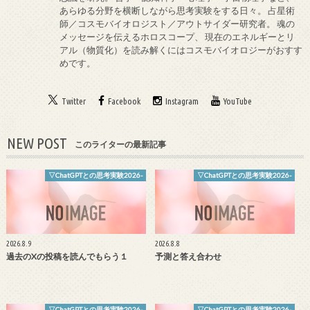
あらゆる分野を横断しながら思考実験をする日々。 占星術
師／コスモバイオロジスト／アウトサイダー研究者。 魂の
メッセージを伝えるホロスコープ、 現在のエネルギーとリ
アル（物質化）を読み解くにはコスモバイオロジーがおすす
めです。
Twitter
Facebook
Instagram
YouTube
NEW POST
このライターの最新記事
▽ChatGPTとの思考実験2026-
▽ChatGPTとの思考実験2026-
2026.8.9
2026.8.8
過去のXの投稿を読んでもらう１
予測と答え合わせ
▽ChatGPTとの思考実験2026-
▽ChatGPTとの思考実験2026-