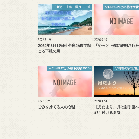
〇新月・上弦・満月・下弦
▽ChatGPTとの思考実験2
2022.8.19
2026.5.15
2022年8月19日牡牛座26度で起
「やっと正確に説明された
こる下弦の月
▽ChatGPTとの思考実験2026-
〇現在の宇宙/星
2026.3.21
2020.3.14
ごみを捨てる人の心理
【月だより】月は射手座へ
戦し続ける勇気