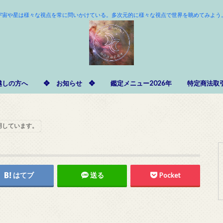
宇宙や星は様々な視点を常に問いかけている。多次元的に様々な視点で世界を眺めてみよう
越しの方へ
❖ お知らせ ❖
鑑定メニュー2026年
特定商法取
用しています。
はてブ
送る
Pocket