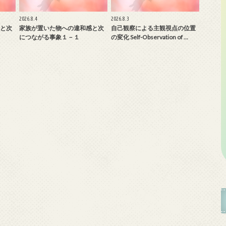
2026.8.4
2026.8.3
と次
家族が置いた物への違和感と次
自己観察による主観視点の位置
につながる事象１－１
の変化 Self-Observation of …