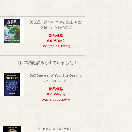
海王星 第12ハウスと魚座: 時空
を超えた永遠の真実
新品価格
￥4,950
から
(2026/7/4 23:32時点)
⇒日本語翻訳版が出ていました！
360 Degrees of Your Star Destiny:
A Zodiac Oracle
新品価格
￥2,864
から
(2022/6/30 18:23時点)
The Holy Twelve: Hidden