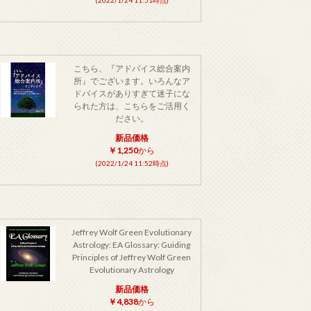
こちら、『アドバイス総合案内
所』でございます。いろんなア
ドバイスがありすぎて迷子にな
られた方は、こちらをご活用く
ださい。
新品価格
￥1,250
から
(2022/1/24 11:52時点)
Jeffrey Wolf Green Evolutionary
Astrology: EA Glossary: Guiding
Principles of Jeffrey Wolf Green
Evolutionary Astrology
新品価格
￥4,838
から