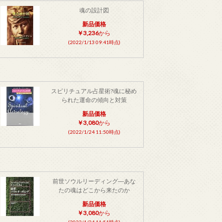
魂の設計図
新品価格
￥3,236
から
(2022/1/13 09:41時点)
スピリチュアル占星術?魂に秘め
られた運命の傾向と対策
新品価格
￥3,080
から
(2022/1/24 11:50時点)
前世ソウルリーディング―あな
たの魂はどこから来たのか
新品価格
￥3,080
から
(2022/1/24 11:51時点)