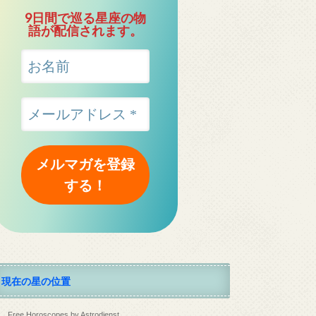
9日間で巡る星座の物
語が配信されます。
現在の星の位置
Free Horoscopes by Astrodienst