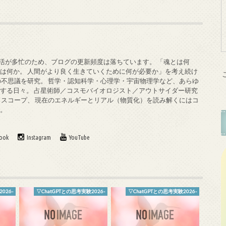
私生活が多忙のため、ブログの更新頻度は落ちています。 「魂とは何
は何か。 人間がより良く生きていくために何が必要か」を考え続け
の不思議を研究。 哲学・認知科学・心理学・宇宙物理学など、あらゆ
する日々。 占星術師／コスモバイオロジスト／アウトサイダー研究
ロスコープ、 現在のエネルギーとリアル（物質化）を読み解くにはコ
す。
ook
Instagram
YouTube
026-
▽ChatGPTとの思考実験2026-
▽ChatGPTとの思考実験2026-