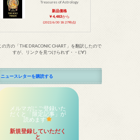
Treasures of Astrology
新品価格
￥4,483
から
(2022/6/30 18:27時点)
この方の「THE DRACONIC CHART」を翻訳したので
すが、リンクを見つけられず・・(;’∀’)
ニュースレターを購読する
メルマガにご登録いた
だくと「限定記事」が
読めます
新規登録していただく
と