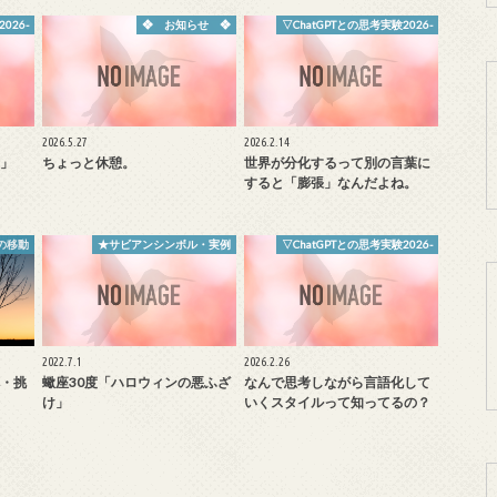
026-
❖ お知らせ ❖
▽ChatGPTとの思考実験2026-
2026.5.27
2026.2.14
」
ちょっと休憩。
世界が分化するって別の言葉に
すると「膨張」なんだよね。
の移動
★サビアンシンボル・実例
▽ChatGPTとの思考実験2026-
2022.7.1
2026.2.26
・挑
蠍座30度「ハロウィンの悪ふざ
なんで思考しながら言語化して
け」
いくスタイルって知ってるの？