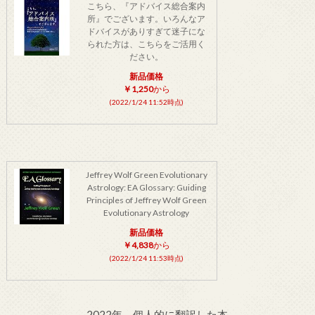
こちら、『アドバイス総合案内
所』でございます。いろんなア
ドバイスがありすぎて迷子にな
られた方は、こちらをご活用く
ださい。
新品価格
￥1,250
から
(2022/1/24 11:52時点)
Jeffrey Wolf Green Evolutionary
Astrology: EA Glossary: Guiding
Principles of Jeffrey Wolf Green
Evolutionary Astrology
新品価格
￥4,838
から
(2022/1/24 11:53時点)
2022年 個人的に翻訳した本