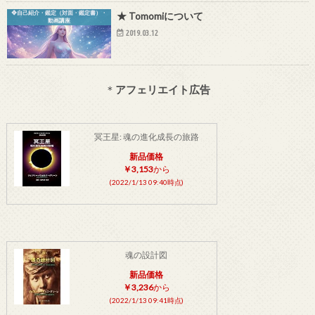
❖自己紹介・鑑定（対面・鑑定書）・
★ Tomomiについて
動画講座
2019.03.12
＊
アフェリエイト広告
冥王星: 魂の進化成長の旅路
新品価格
￥3,153
から
(2022/1/13 09:40時点)
魂の設計図
新品価格
￥3,236
から
(2022/1/13 09:41時点)