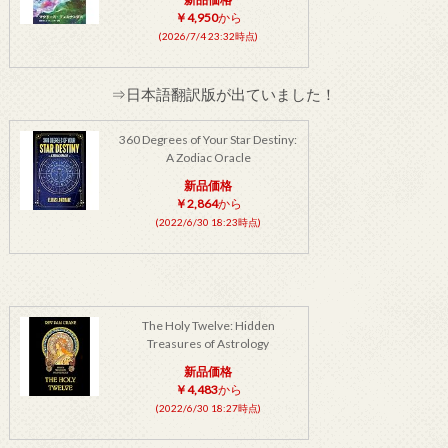
￥4,950
から
(2026/7/4 23:32時点)
⇒日本語翻訳版が出ていました！
360 Degrees of Your Star Destiny:
A Zodiac Oracle
新品価格
￥2,864
から
(2022/6/30 18:23時点)
The Holy Twelve: Hidden
Treasures of Astrology
新品価格
￥4,483
から
(2022/6/30 18:27時点)