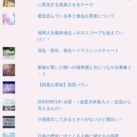
に変化する発展させるテーマ
最近読んでいる本と進化占星術について
地球人生最終地点→ホロスコープを超えてい
け！！
深化・新化・進化ードラコニックチャート
家族が置いた物への違和感と次につながる事象１
－１
【恒星占星術】恒星パラン
2019/09/14☿水星・♀金星天秤座入り～交流から
見えるもの～
小惑星出してみるときりがないけど面白い！
日本の歴史に出てくる人物に関する小惑星