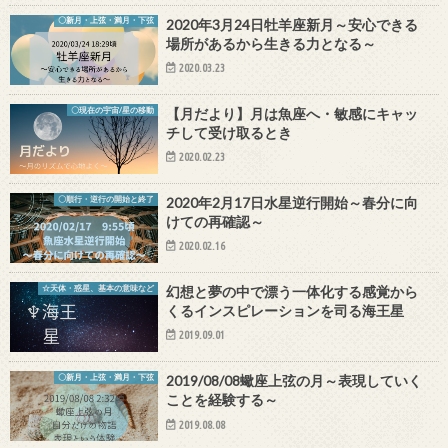
〇新月・上弦・満月・下弦
2020年3月24日牡羊座新月～安心できる
場所があるから生きる力となる～
2020.03.23
〇現在の宇宙/星の移動
【月だより】月は魚座へ・敏感にキャッ
チして受け取るとき
2020.02.23
〇順行・逆行の開始と終了
2020年2月17日水星逆行開始～春分に向
けての再確認～
2020.02.16
☆天体・惑星、基本の意味など
幻想と夢の中で漂う一体化する感覚から
くるインスピレーションを司る海王星
2019.09.01
〇新月・上弦・満月・下弦
2019/08/08蠍座上弦の月～表現していく
ことを経験する～
2019.08.08