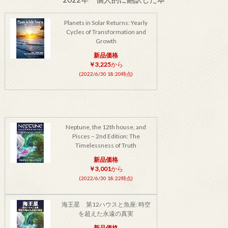
Planets in Solar Returns: Yearly
Cycles of Transformation and
Growth
新品価格
￥3,225
から
(2022/6/30 18:20時点)
Neptune, the 12th house, and
Pisces – 2nd Edition: The
Timelessness of Truth
新品価格
￥3,001
から
(2022/6/30 18:22時点)
海王星 第12ハウスと魚座: 時空
を超えた永遠の真実
新品価格