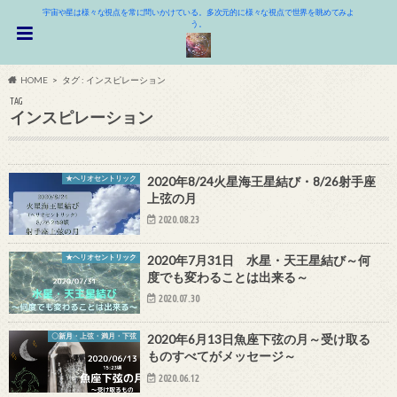
宇宙や星は様々な視点を常に問いかけている。多次元的に様々な視点で世界を眺めてみよ
う。
HOME
タグ : インスピレーション
TAG
インスピレーション
★ヘリオセントリック
2020年8/24火星海王星結び・8/26射手座
上弦の月
2020.08.23
★ヘリオセントリック
2020年7月31日 水星・天王星結び～何
度でも変わることは出来る～
2020.07.30
〇新月・上弦・満月・下弦
2020年6月13日魚座下弦の月～受け取る
ものすべてがメッセージ～
2020.06.12