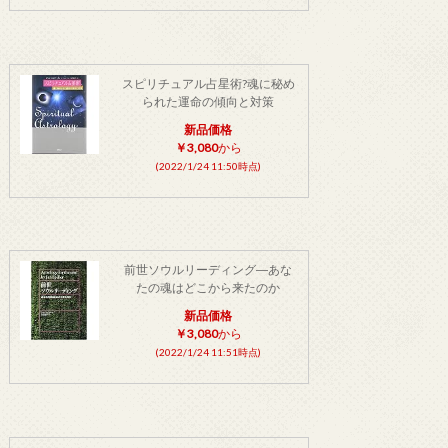
スピリチュアル占星術?魂に秘め
られた運命の傾向と対策
新品価格
￥3,080
から
(2022/1/24 11:50時点)
前世ソウルリーディング―あな
たの魂はどこから来たのか
新品価格
￥3,080
から
(2022/1/24 11:51時点)