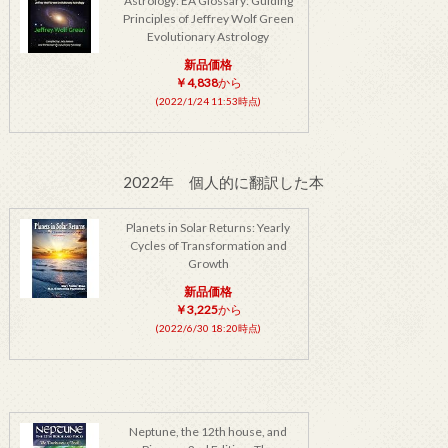
Astrology: EA Glossary: Guiding
Principles of Jeffrey Wolf Green
Evolutionary Astrology
新品価格
￥4,838
から
(2022/1/24 11:53時点)
2022年 個人的に翻訳した本
Planets in Solar Returns: Yearly
Cycles of Transformation and
Growth
新品価格
￥3,225
から
(2022/6/30 18:20時点)
Neptune, the 12th house, and