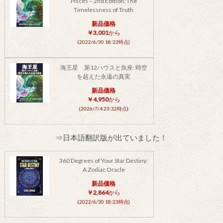
Pisces – 2nd Edition: The
Timelessness of Truth
新品価格
￥3,001
から
(2022/6/30 18:22時点)
海王星 第12ハウスと魚座: 時空
を超えた永遠の真実
新品価格
￥4,950
から
(2026/7/4 23:32時点)
⇒日本語翻訳版が出ていました！
360 Degrees of Your Star Destiny:
A Zodiac Oracle
新品価格
￥2,864
から
(2022/6/30 18:23時点)