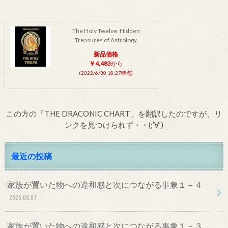
The Holy Twelve: Hidden
Treasures of Astrology
新品価格
￥4,483
から
(2022/6/30 18:27時点)
この方の「THE DRACONIC CHART」を翻訳したのですが、リ
ンクを見つけられず・・(;’∀’)
最近の投稿
家族が置いた物への違和感と次につながる事象１－４
2026.08.07
家族が置いた物への違和感と次につながる事象１－３