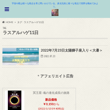
宇宙や星は様々な視点を常に問いかけている。多次元的に様々な視点で世界を眺めてみよ
う。
HOME
タグ : ラスアルハゲ11日
TAG
ラスアルハゲ11日
〇現在の宇宙/星の移動
2022年7月23日太陽獅子座入り＜大暑＞
2022.07.23
＊
アフェリエイト広告
冥王星: 魂の進化成長の旅路
新品価格
￥3,153
から
(2022/1/13 09:40時点)