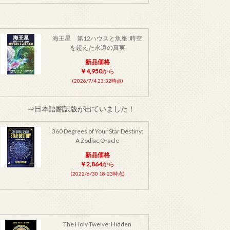
海王星 第12ハウスと魚座: 時空
を超えた永遠の真実
新品価格
￥4,950
から
(2026/7/4 23:32時点)
⇒日本語翻訳版が出ていました！
360 Degrees of Your Star Destiny:
A Zodiac Oracle
新品価格
￥2,864
から
(2022/6/30 18:23時点)
The Holy Twelve: Hidden