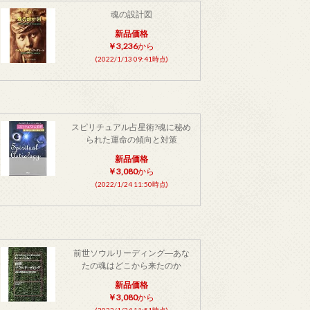
魂の設計図
新品価格
￥3,236
から
(2022/1/13 09:41時点)
スピリチュアル占星術?魂に秘め
られた運命の傾向と対策
新品価格
￥3,080
から
(2022/1/24 11:50時点)
前世ソウルリーディング―あな
たの魂はどこから来たのか
新品価格
￥3,080
から
(2022/1/24 11:51時点)