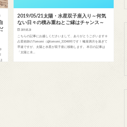
持
2019/05/21太陽・水星双子座入り～何気
自
ない日々の積み重ねとご縁はチャンス～
だ
2019.05.20
こちらの記事にお越しくださいまして、ありがとうございます☺
占星術師のTomomi（@tomomi_333489)です！ 蠍座満月を過ぎて
早速ですが、太陽と水星が双子座に移動します。 本日の記事は
☺
「太陽と水…
２
は