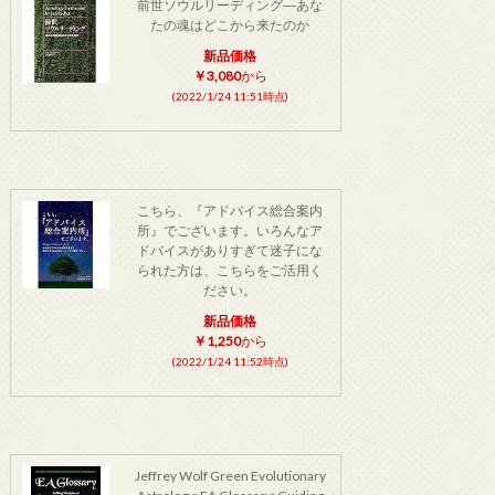
前世ソウルリーディング―あな
たの魂はどこから来たのか
新品価格
￥3,080
から
(2022/1/24 11:51時点)
こちら、『アドバイス総合案内
所』でございます。いろんなア
ドバイスがありすぎて迷子にな
られた方は、こちらをご活用く
ださい。
新品価格
￥1,250
から
(2022/1/24 11:52時点)
Jeffrey Wolf Green Evolutionary