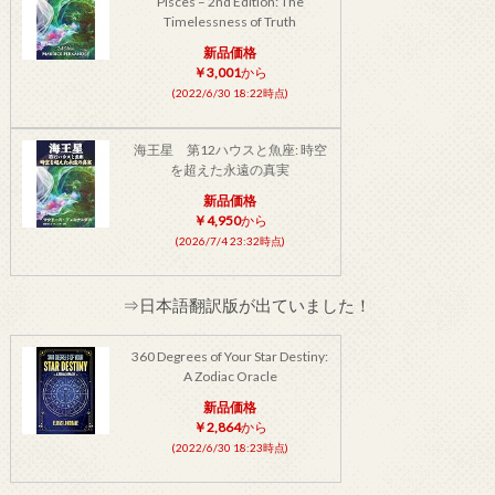
Pisces – 2nd Edition: The
Timelessness of Truth
新品価格
￥3,001
から
(2022/6/30 18:22時点)
海王星 第12ハウスと魚座: 時空
を超えた永遠の真実
新品価格
￥4,950
から
(2026/7/4 23:32時点)
⇒日本語翻訳版が出ていました！
360 Degrees of Your Star Destiny:
A Zodiac Oracle
新品価格
￥2,864
から
(2022/6/30 18:23時点)