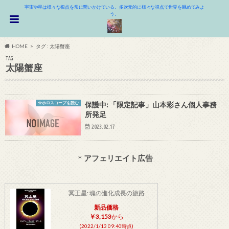
宇宙や星は様々な視点を常に問いかけている。多次元的に様々な視点で世界を眺めてみよ
う。
HOME
タグ : 太陽蟹座
TAG
太陽蟹座
☆ホロスコープを読む
保護中: 「限定記事」山本彩さん個人事務
所発足
2023.02.17
＊
アフェリエイト広告
冥王星: 魂の進化成長の旅路
新品価格
￥3,153
から
(2022/1/13 09:40時点)