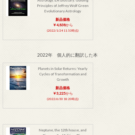
Astrology: EA Glossary: Guiding
Principles of Jeffrey Wolf Green
Evolutionary Astrology
新品価格
￥4,838
から
(2022/1/24 11:53時点)
2022年 個人的に翻訳した本
Planets in Solar Returns: Yearly
Cycles of Transformation and
Growth
新品価格
￥3,225
から
(2022/6/30 18:20時点)
Neptune, the 12th house, and