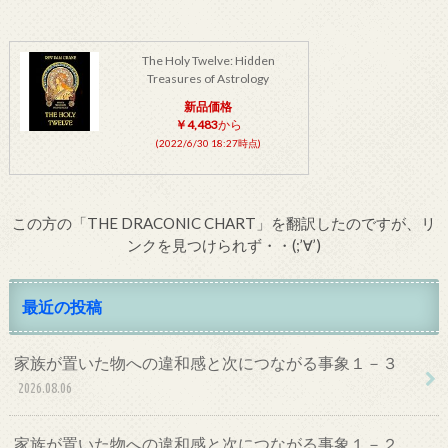
The Holy Twelve: Hidden
Treasures of Astrology
新品価格
￥4,483
から
(2022/6/30 18:27時点)
この方の「THE DRACONIC CHART」を翻訳したのですが、リ
ンクを見つけられず・・(;’∀’)
最近の投稿
家族が置いた物への違和感と次につながる事象１－３
2026.08.06
家族が置いた物への違和感と次につながる事象１－２