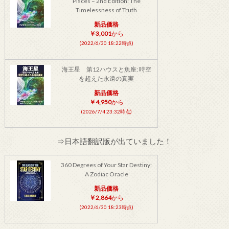
Pisces – 2nd Edition: The
Timelessness of Truth
新品価格
￥3,001
から
(2022/6/30 18:22時点)
海王星 第12ハウスと魚座: 時空
を超えた永遠の真実
新品価格
￥4,950
から
(2026/7/4 23:32時点)
⇒日本語翻訳版が出ていました！
360 Degrees of Your Star Destiny:
A Zodiac Oracle
新品価格
￥2,864
から
(2022/6/30 18:23時点)