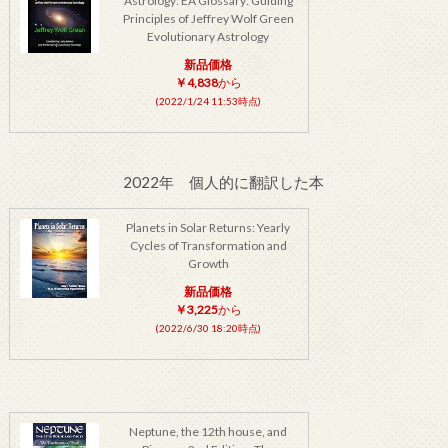
Astrology: EA Glossary: Guiding
Principles of Jeffrey Wolf Green
Evolutionary Astrology
新品価格
￥4,838
から
(2022/1/24 11:53時点)
2022年 個人的に翻訳した本
Planets in Solar Returns: Yearly
Cycles of Transformation and
Growth
新品価格
￥3,225
から
(2022/6/30 18:20時点)
Neptune, the 12th house, and