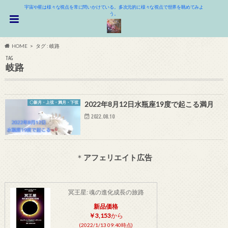
宇宙や星は様々な視点を常に問いかけている。多次元的に様々な視点で世界を眺めてみよ
う。
HOME
タグ : 岐路
TAG
岐路
〇新月・上弦・満月・下弦
2022年8月12日水瓶座19度で起こる満月
2022.08.10
＊
アフェリエイト広告
冥王星: 魂の進化成長の旅路
新品価格
￥3,153
から
(2022/1/13 09:40時点)