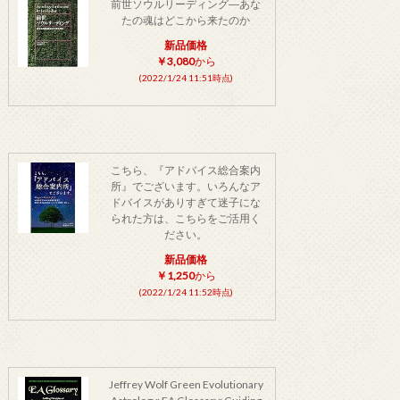
前世ソウルリーディング―あな
たの魂はどこから来たのか
新品価格
￥3,080
から
(2022/1/24 11:51時点)
こちら、『アドバイス総合案内
所』でございます。いろんなア
ドバイスがありすぎて迷子にな
られた方は、こちらをご活用く
ださい。
新品価格
￥1,250
から
(2022/1/24 11:52時点)
Jeffrey Wolf Green Evolutionary