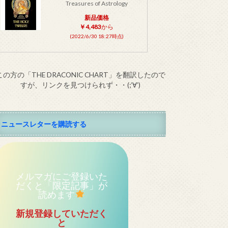
Treasures of Astrology
新品価格
￥4,483
から
(2022/6/30 18:27時点)
この方の「THE DRACONIC CHART」を翻訳したので
すが、リンクを見つけられず・・(;’∀’)
ニュースレターを購読する
メルマガにご登録いた
だくと「限定記事」が
読めます
新規登録していただく
と