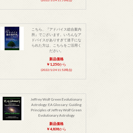
こちら、『アドバイス総合案内
所』でございます。いろんなア
ドバイスがありすぎて迷子にな
られた方は、こちらをご活用く
ださい。
新品価格
￥1,250
から
(2022/1/24 11:52時点)
Jeffrey Wolf Green Evolutionary
Astrology: EA Glossary: Guiding
Principles of Jeffrey Wolf Green
Evolutionary Astrology
新品価格
￥4,838
から