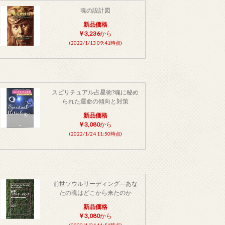
魂の設計図
新品価格
￥3,236
から
(2022/1/13 09:41時点)
スピリチュアル占星術?魂に秘め
られた運命の傾向と対策
新品価格
￥3,080
から
(2022/1/24 11:50時点)
前世ソウルリーディング―あな
たの魂はどこから来たのか
新品価格
￥3,080
から
(2022/1/24 11:51時点)