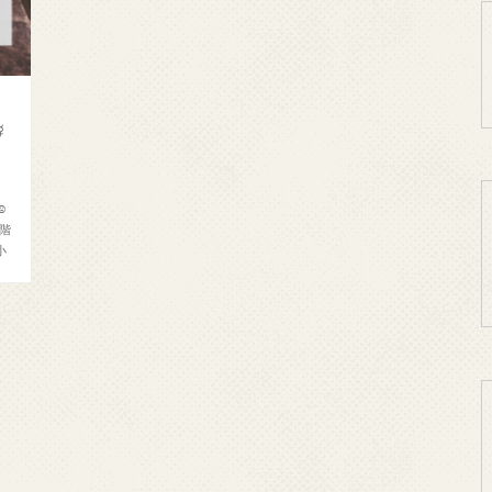
の
☿
☺
階
小