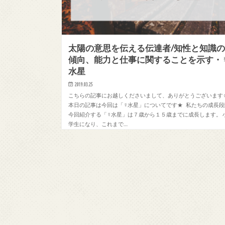
太陽の意思を伝える伝達者/知性と知識
傾向、能力と仕事に関することを示す・
水星
2019.03.25
こちらの記事にお越しくださいまして、ありがとうございます
本日の記事は今回は「☿水星」についてです★ 私たちの成長段
今回紹介する「☿水星」は７歳から１５歳までに成長します。 
学生になり、これまで…