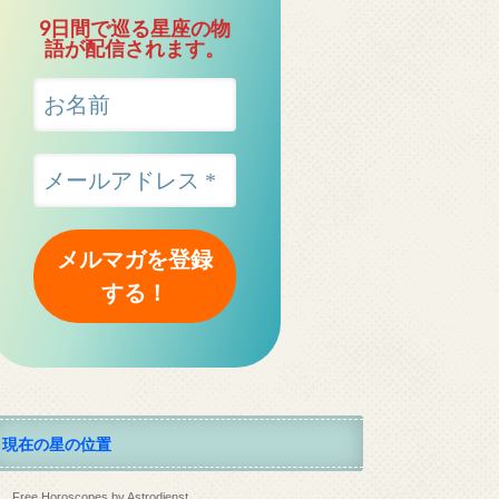
9日間で巡る星座の物
語が配信されます。
現在の星の位置
Free Horoscopes by Astrodienst