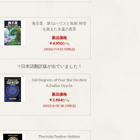
海王星 第12ハウスと魚座: 時空
を超えた永遠の真実
新品価格
￥4,950
から
(2026/7/4 23:32時点)
⇒日本語翻訳版が出ていました！
360 Degrees of Your Star Destiny:
A Zodiac Oracle
新品価格
￥2,864
から
(2022/6/30 18:23時点)
The Holy Twelve: Hidden