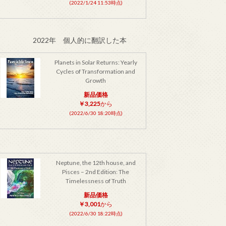
(2022/1/24 11:53時点)
2022年 個人的に翻訳した本
Planets in Solar Returns: Yearly
Cycles of Transformation and
Growth
新品価格
￥3,225
から
(2022/6/30 18:20時点)
Neptune, the 12th house, and
Pisces – 2nd Edition: The
Timelessness of Truth
新品価格
￥3,001
から
(2022/6/30 18:22時点)