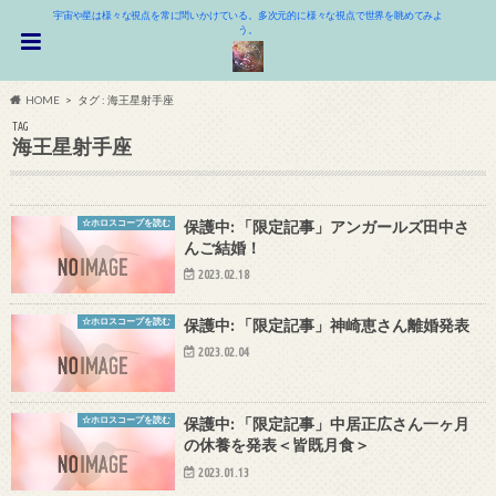
宇宙や星は様々な視点を常に問いかけている。多次元的に様々な視点で世界を眺めてみよ
う。
HOME
タグ : 海王星射手座
TAG
海王星射手座
☆ホロスコープを読む
保護中: 「限定記事」アンガールズ田中さ
んご結婚！
2023.02.18
☆ホロスコープを読む
保護中: 「限定記事」神崎恵さん離婚発表
2023.02.04
☆ホロスコープを読む
保護中: 「限定記事」中居正広さん一ヶ月
の休養を発表＜皆既月食＞
2023.01.13