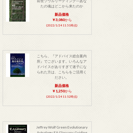
前世ソウルリーディング―あな
たの魂はどこから来たのか
新品価格
￥3,080
から
(2022/1/24 11:51時点)
こちら、『アドバイス総合案内
所』でございます。いろんなア
ドバイスがありすぎて迷子にな
られた方は、こちらをご活用く
ださい。
新品価格
￥1,250
から
(2022/1/24 11:52時点)
Jeffrey Wolf Green Evolutionary
Astrology: EA Glossary: Guiding