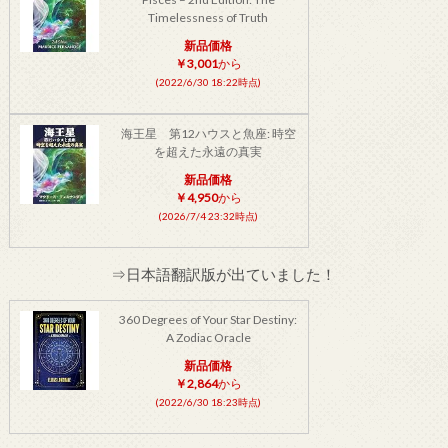
Timelessness of Truth
新品価格
￥3,001
から
(2022/6/30 18:22時点)
海王星 第12ハウスと魚座: 時空
を超えた永遠の真実
新品価格
￥4,950
から
(2026/7/4 23:32時点)
⇒日本語翻訳版が出ていました！
360 Degrees of Your Star Destiny:
A Zodiac Oracle
新品価格
￥2,864
から
(2022/6/30 18:23時点)