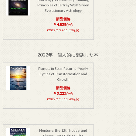
Principles of Jeffrey Wolf Green
Evolutionary Astrology
新品価格
￥4,838
から
(2022/1/24 11:53時点)
2022年 個人的に翻訳した本
Planets in Solar Returns: Yearly
Cycles of Transformation and
Growth
新品価格
￥3,225
から
(2022/6/30 18:20時点)
Neptune, the 12th house, and
Pisces – 2nd Edition: The