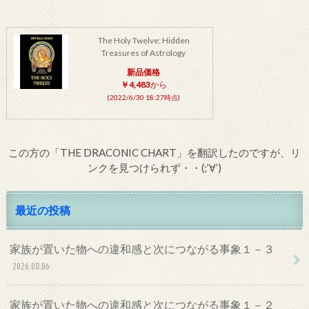
The Holy Twelve: Hidden
Treasures of Astrology
新品価格
￥4,483
から
(2022/6/30 18:27時点)
この方の「THE DRACONIC CHART」を翻訳したのですが、リ
ンクを見つけられず・・(;’∀’)
最近の投稿
家族が置いた物への違和感と次につながる事象１－３
2026.08.06
家族が置いた物への違和感と次につながる事象１－２