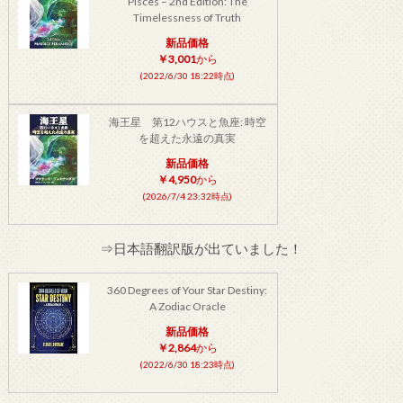
Pisces – 2nd Edition: The
Timelessness of Truth
新品価格
￥3,001
から
(2022/6/30 18:22時点)
海王星 第12ハウスと魚座: 時空
を超えた永遠の真実
新品価格
￥4,950
から
(2026/7/4 23:32時点)
⇒日本語翻訳版が出ていました！
360 Degrees of Your Star Destiny:
A Zodiac Oracle
新品価格
￥2,864
から
(2022/6/30 18:23時点)