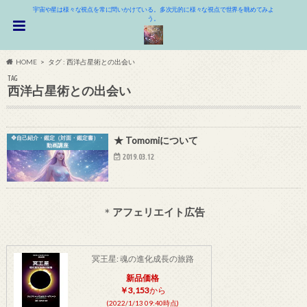
宇宙や星は様々な視点を常に問いかけている。多次元的に様々な視点で世界を眺めてみよ
う。
HOME
タグ : 西洋占星術との出会い
TAG
西洋占星術との出会い
❖自己紹介・鑑定（対面・鑑定書）・
★ Tomomiについて
動画講座
2019.03.12
＊
アフェリエイト広告
冥王星: 魂の進化成長の旅路
新品価格
￥3,153
から
(2022/1/13 09:40時点)