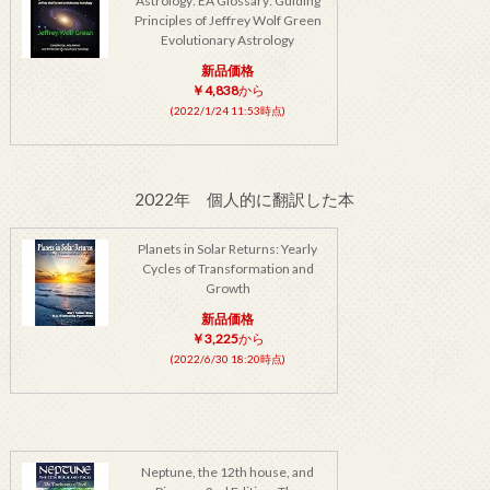
Astrology: EA Glossary: Guiding
Principles of Jeffrey Wolf Green
Evolutionary Astrology
新品価格
￥4,838
から
(2022/1/24 11:53時点)
2022年 個人的に翻訳した本
Planets in Solar Returns: Yearly
Cycles of Transformation and
Growth
新品価格
￥3,225
から
(2022/6/30 18:20時点)
Neptune, the 12th house, and