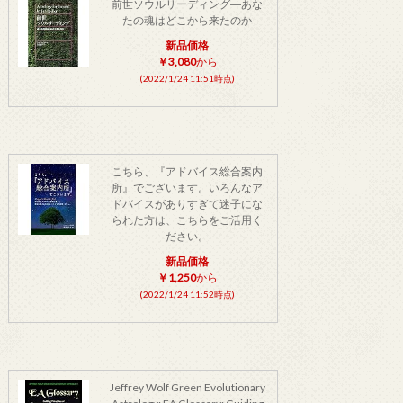
前世ソウルリーディング―あな
たの魂はどこから来たのか
新品価格
￥3,080
から
(2022/1/24 11:51時点)
こちら、『アドバイス総合案内
所』でございます。いろんなア
ドバイスがありすぎて迷子にな
られた方は、こちらをご活用く
ださい。
新品価格
￥1,250
から
(2022/1/24 11:52時点)
Jeffrey Wolf Green Evolutionary