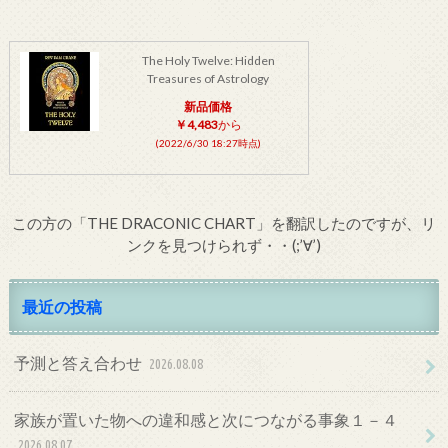
The Holy Twelve: Hidden
Treasures of Astrology
新品価格
￥4,483
から
(2022/6/30 18:27時点)
この方の「THE DRACONIC CHART」を翻訳したのですが、リ
ンクを見つけられず・・(;’∀’)
最近の投稿
予測と答え合わせ
2026.08.08
家族が置いた物への違和感と次につながる事象１－４
2026.08.07