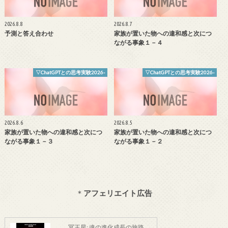
2026.8.8
2026.8.7
予測と答え合わせ
家族が置いた物への違和感と次につ
ながる事象１－４
▽ChatGPTとの思考実験2026-
▽ChatGPTとの思考実験2026-
2026.8.6
2026.8.5
家族が置いた物への違和感と次につ
家族が置いた物への違和感と次につ
ながる事象１－３
ながる事象１－２
＊
アフェリエイト広告
冥王星: 魂の進化成長の旅路