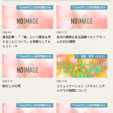
▽ChatGPTとの思考実験2026-
▽ChatGPTとの思考実験2026-
2026.6.2
2026.3.12
過去記事：『「魂」という概念を考
自分の感情を見る訓練⇒エイブラハ
えることについて』を深掘りしても
ムの22の感情
らう１－４
▽ChatGPTとの思考実験2026-
▽ 思想・哲学（生きる）
2026.2.17
2023.4.24
顔出しの心理
コミュニケーション（スキル）とチ
ャクラの相関について
▽ChatGPTとの思考実験2026-
▽ChatGPTとの思考実験2026-