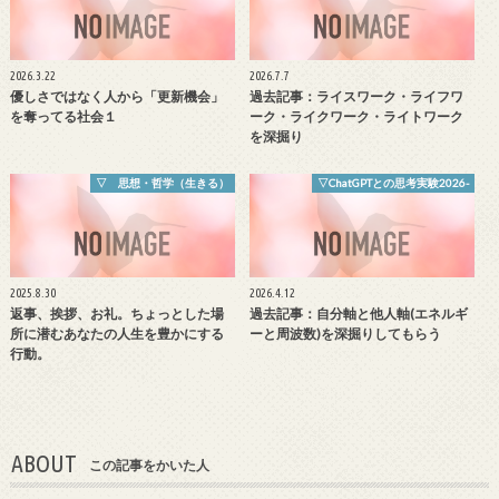
2026.3.22
2026.7.7
優しさではなく人から「更新機会」
過去記事：ライスワーク・ライフワ
を奪ってる社会１
ーク・ライクワーク・ライトワーク
を深掘り
▽ 思想・哲学（生きる）
▽ChatGPTとの思考実験2026-
2025.8.30
2026.4.12
返事、挨拶、お礼。ちょっとした場
過去記事：自分軸と他人軸(エネルギ
所に潜むあなたの人生を豊かにする
ーと周波数)を深掘りしてもらう
行動。
ABOUT
この記事をかいた人