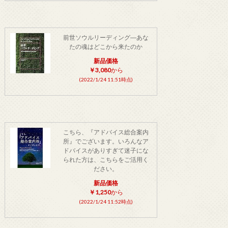
前世ソウルリーディング―あな
たの魂はどこから来たのか
新品価格
￥3,080
から
(2022/1/24 11:51時点)
こちら、『アドバイス総合案内
所』でございます。いろんなア
ドバイスがありすぎて迷子にな
られた方は、こちらをご活用く
ださい。
新品価格
￥1,250
から
(2022/1/24 11:52時点)