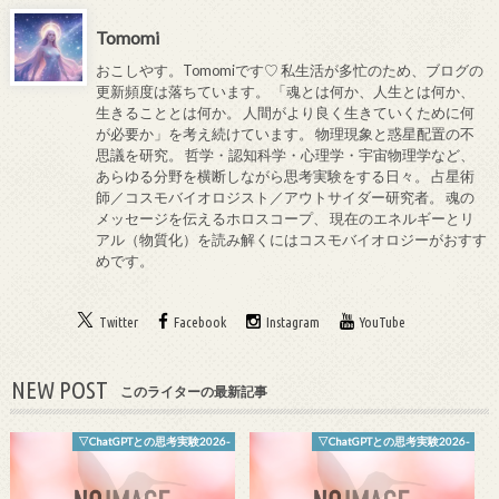
Tomomi
おこしやす。Tomomiです♡ 私生活が多忙のため、ブログの
更新頻度は落ちています。 「魂とは何か、人生とは何か、
生きることとは何か。 人間がより良く生きていくために何
が必要か」を考え続けています。 物理現象と惑星配置の不
思議を研究。 哲学・認知科学・心理学・宇宙物理学など、
あらゆる分野を横断しながら思考実験をする日々。 占星術
師／コスモバイオロジスト／アウトサイダー研究者。 魂の
メッセージを伝えるホロスコープ、 現在のエネルギーとリ
アル（物質化）を読み解くにはコスモバイオロジーがおすす
めです。
Twitter
Facebook
Instagram
YouTube
NEW POST
このライターの最新記事
▽ChatGPTとの思考実験2026-
▽ChatGPTとの思考実験2026-