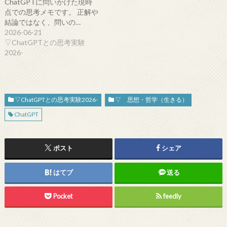
ChatGPTに問いかけた現時
点での思考メモです。 正解や
結論ではなく、問いの…
2026-06-21
▽ChatGPTとの思考実験
2026-
▽ChatGPTとの思考実験2026-
▽ 思想・哲学（生きる）
ChatGPT
ポスト
シェア
はてブ
送る
Pocket
feedly