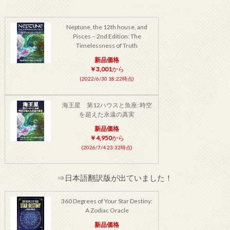
Neptune, the 12th house, and
Pisces – 2nd Edition: The
Timelessness of Truth
新品価格
￥3,001
から
(2022/6/30 18:22時点)
海王星 第12ハウスと魚座: 時空
を超えた永遠の真実
新品価格
￥4,950
から
(2026/7/4 23:32時点)
⇒日本語翻訳版が出ていました！
360 Degrees of Your Star Destiny:
A Zodiac Oracle
新品価格