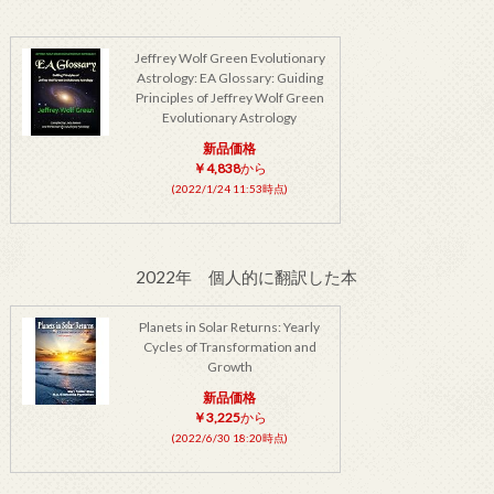
Jeffrey Wolf Green Evolutionary
Astrology: EA Glossary: Guiding
Principles of Jeffrey Wolf Green
Evolutionary Astrology
新品価格
￥4,838
から
(2022/1/24 11:53時点)
2022年 個人的に翻訳した本
Planets in Solar Returns: Yearly
Cycles of Transformation and
Growth
新品価格
￥3,225
から
(2022/6/30 18:20時点)