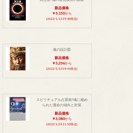
新品価格
￥3,153
から
(2022/1/13 09:40時点)
魂の設計図
新品価格
￥3,236
から
(2022/1/13 09:41時点)
スピリチュアル占星術?魂に秘め
られた運命の傾向と対策
新品価格
￥3,080
から
(2022/1/24 11:50時点)