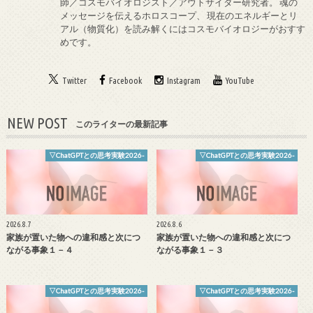
師／コスモバイオロジスト／アウトサイダー研究者。 魂の
メッセージを伝えるホロスコープ、 現在のエネルギーとリ
アル（物質化）を読み解くにはコスモバイオロジーがおすす
めです。
Twitter
Facebook
Instagram
YouTube
NEW POST
このライターの最新記事
▽ChatGPTとの思考実験2026-
▽ChatGPTとの思考実験2026-
2026.8.7
2026.8.6
家族が置いた物への違和感と次につ
家族が置いた物への違和感と次につ
ながる事象１－４
ながる事象１－３
▽ChatGPTとの思考実験2026-
▽ChatGPTとの思考実験2026-