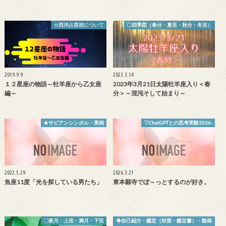
☆西洋占星術について
〇四季図（春分・夏至・秋分・冬至）
2019.9.9
2023.3.14
１２星座の物語～牡羊座から乙女座
2023年3月21日太陽牡羊座入り＜春
編～
分＞～混沌そして始まり～
★サビアンシンボル・実例
▽ChatGPTとの思考実験2026-
2022.5.29
2026.3.21
魚座11度「光を探している男たち」
東本願寺でぼ～っとするのが好き。
〇新月・上弦・満月・下弦
❖自己紹介・鑑定（対面・鑑定書）・動画