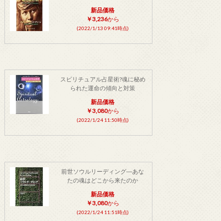
新品価格
￥3,236
から
(2022/1/13 09:41時点)
スピリチュアル占星術?魂に秘め
られた運命の傾向と対策
新品価格
￥3,080
から
(2022/1/24 11:50時点)
前世ソウルリーディング―あな
たの魂はどこから来たのか
新品価格
￥3,080
から
(2022/1/24 11:51時点)