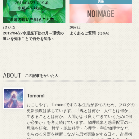
講座
2019.4.27
2026.8.2
2019/04/27水瓶座下弦の月～環境の
よくあるご質問（Q&A）
違いを知ることで自分を知る～
ABOUT
この記事をかいた人
Tomomi
おこしやす。Tomomiです♡ 私生活が多忙のため、ブログの
更新頻度は落ちています。 「魂とは何か、人生とは何か、
生きることとは何か。 人間がより良く生きていくために何
が必要か」を考え続けています。 物理現象と惑星配置の不
思議を研究。 哲学・認知科学・心理学・宇宙物理学など、
あらゆる分野を横断しながら思考実験をする日々。 占星術