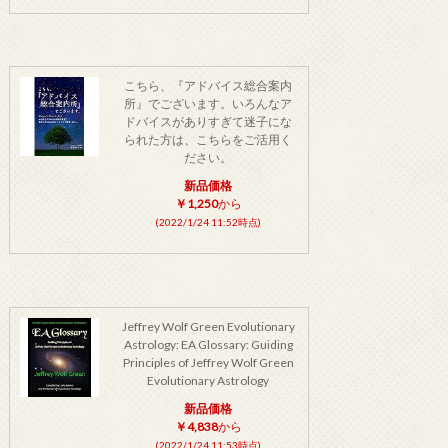
こちら、『アドバイス総合案内
所』でございます。いろんなア
ドバイスがありすぎて迷子にな
られた方は、こちらをご活用く
ださい。
新品価格
￥1,250
から
(2022/1/24 11:52時点)
Jeffrey Wolf Green Evolutionary
Astrology: EA Glossary: Guiding
Principles of Jeffrey Wolf Green
Evolutionary Astrology
新品価格
￥4,838
から
(2022/1/24 11:53時点)