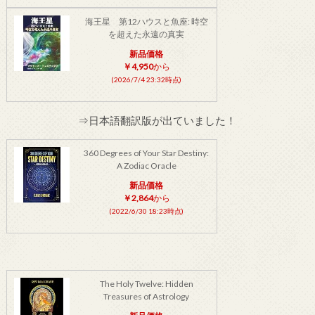
海王星 第12ハウスと魚座: 時空
を超えた永遠の真実
新品価格
￥4,950
から
(2026/7/4 23:32時点)
⇒日本語翻訳版が出ていました！
360 Degrees of Your Star Destiny:
A Zodiac Oracle
新品価格
￥2,864
から
(2022/6/30 18:23時点)
The Holy Twelve: Hidden
Treasures of Astrology