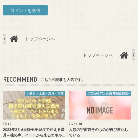
トップページへ
トップページへ
RECOMMEND
こちらの記事も人気です。
〇新月・上弦・満月・下弦
▽ChatGPTとの思考実験2026-
2023.2.1
2026.4.30
2023年2月6日獅子座16度で迎える満
人類の宇宙観そのものが再び変化し
月～魂の声、ハートから来るエネル…
ている