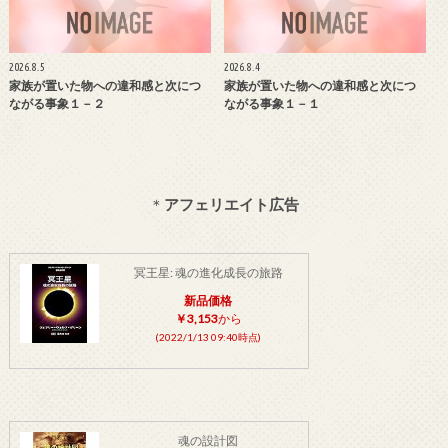
2026.8.5
2026.8.4
家族が置いた物への違和感と次につ
家族が置いた物への違和感と次につ
ながる事象１－２
ながる事象１－１
＊
アフェリエイト広告
冥王星: 魂の進化成長の旅路
新品価格
￥3,153
から
(2022/1/13 09:40時点)
魂の設計図