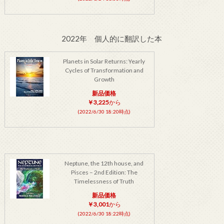
2022年 個人的に翻訳した本
Planets in Solar Returns: Yearly
Cycles of Transformation and
Growth
新品価格
￥3,225
から
(2022/6/30 18:20時点)
Neptune, the 12th house, and
Pisces – 2nd Edition: The
Timelessness of Truth
新品価格
￥3,001
から
(2022/6/30 18:22時点)