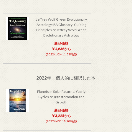
Jeffrey Wolf Green Evolutionary
Astrology: EA Glossary: Guiding
Principles of Jeffrey Wolf Green
Evolutionary Astrology
新品価格
￥4,838
から
(2022/1/24 11:53時点)
2022年 個人的に翻訳した本
Planets in Solar Returns: Yearly
Cycles of Transformation and
Growth
新品価格
￥3,225
から
(2022/6/30 18:20時点)