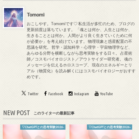
Tomomi
おこしやす。Tomomiです♡ 私生活が多忙のため、ブログの
更新頻度は落ちています。 「魂とは何か、人生とは何か、
生きることとは何か。 人間がより良く生きていくために何
が必要か」を考え続けています。 物理現象と惑星配置の不
思議を研究。 哲学・認知科学・心理学・宇宙物理学など、
あらゆる分野を横断しながら思考実験をする日々。 占星術
師／コスモバイオロジスト／アウトサイダー研究者。 魂の
メッセージを伝えるホロスコープ、 現在のエネルギーとリ
アル（物質化）を読み解くにはコスモバイオロジーがおすす
めです。
Twitter
Facebook
Instagram
YouTube
NEW POST
このライターの最新記事
▽ChatGPTとの思考実験2026-
▽ChatGPTとの思考実験2026-