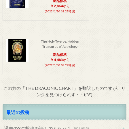
新品価格
￥2,864
から
(2022/6/30 18:23時点)
The Holy Twelve: Hidden
Treasures of Astrology
新品価格
￥4,483
から
(2022/6/30 18:27時点)
この方の「THE DRACONIC CHART」を翻訳したのですが、リ
ンクを見つけられず・・(;’∀’)
最近の投稿
過去のXの投稿を読んでもらう１
2026.08.09