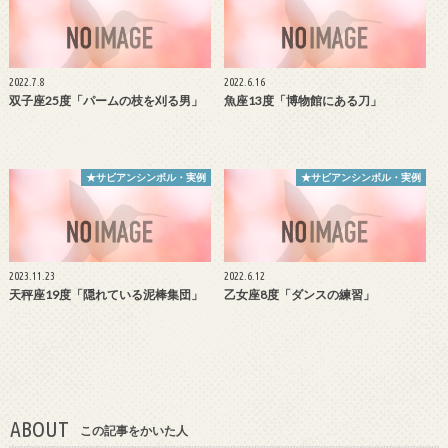
2022.7.8
2022.6.16
双子座25度「パームの枝を刈る男」
魚座13度「博物館にある刀」
★サビアンシンボル・実例
★サビアンシンボル・実例
2023.11.23
2022.6.12
天秤座19度「隠れている泥棒集団」
乙女座8度「ダンスの練習」
ABOUT
この記事をかいた人