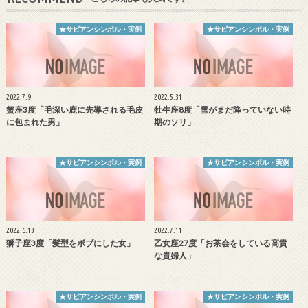
★サビアンシンボル・実例
★サビアンシンボル・実例
2022.7.9
2022.5.31
蟹座3度「毛深い鹿に先導される毛皮
牡牛座8度「雪がまだ降っていない時
に包まれた男」
期のソリ」
★サビアンシンボル・実例
★サビアンシンボル・実例
2022.6.13
2022.7.11
獅子座3度「髪型をボブにした女」
乙女座27度「お茶会をしている高貴
な貴婦人」
★サビアンシンボル・実例
★サビアンシンボル・実例