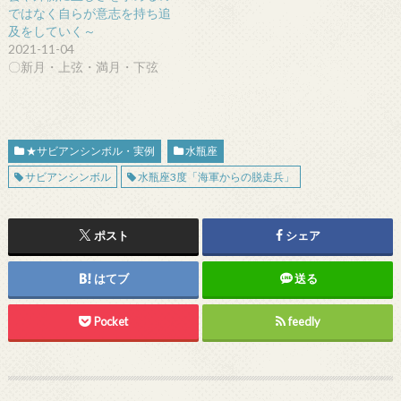
ではなく自らが意志を持ち追
及をしていく～
2021-11-04
〇新月・上弦・満月・下弦
★サビアンシンボル・実例
水瓶座
サビアンシンボル
水瓶座3度「海軍からの脱走兵」
ポスト
シェア
はてブ
送る
Pocket
feedly