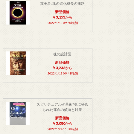
冥王星: 魂の進化成長の旅路
新品価格
￥3,153
から
(2022/1/13 09:40時点)
魂の設計図
新品価格
￥3,236
から
(2022/1/13 09:41時点)
スピリチュアル占星術?魂に秘め
られた運命の傾向と対策
新品価格
￥3,080
から
(2022/1/24 11:50時点)