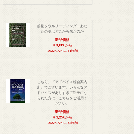
前世ソウルリーディング―あな
たの魂はどこから来たのか
新品価格
￥3,080
から
(2022/1/24 11:51時点)
こちら、『アドバイス総合案内
所』でございます。いろんなア
ドバイスがありすぎて迷子にな
られた方は、こちらをご活用く
ださい。
新品価格
￥1,250
から
(2022/1/24 11:52時点)