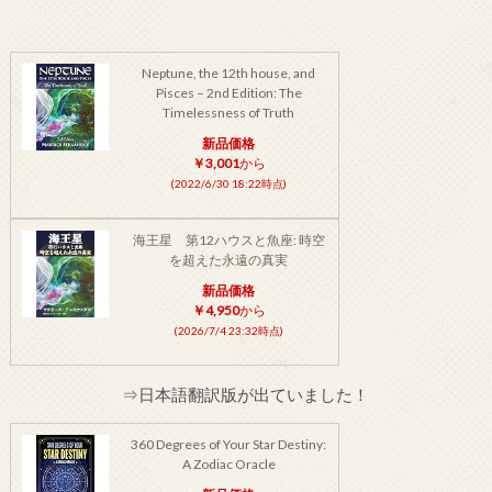
Neptune, the 12th house, and
Pisces – 2nd Edition: The
Timelessness of Truth
新品価格
￥3,001
から
(2022/6/30 18:22時点)
海王星 第12ハウスと魚座: 時空
を超えた永遠の真実
新品価格
￥4,950
から
(2026/7/4 23:32時点)
⇒日本語翻訳版が出ていました！
360 Degrees of Your Star Destiny:
A Zodiac Oracle