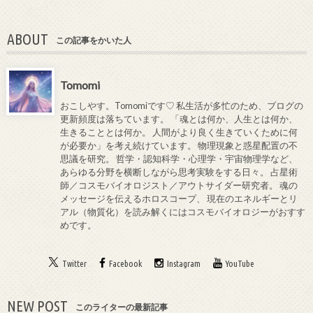
ABOUT
この記事をかいた人
Tomomi
おこしやす。Tomomiです♡ 私生活が多忙のため、ブログの
更新頻度は落ちています。 「魂とは何か、人生とは何か、
生きることとは何か。 人間がより良く生きていくために何
が必要か」を考え続けています。 物理現象と惑星配置の不
思議を研究。 哲学・認知科学・心理学・宇宙物理学など、
あらゆる分野を横断しながら思考実験をする日々。 占星術
師／コスモバイオロジスト／アウトサイダー研究者。 魂の
メッセージを伝えるホロスコープ、 現在のエネルギーとリ
アル（物質化）を読み解くにはコスモバイオロジーがおすす
めです。
Twitter
Facebook
Instagram
YouTube
NEW POST
このライターの最新記事