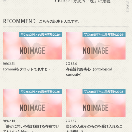
ChatGPTが思う「魂」の定義
RECOMMEND
こちらの記事も人気です。
▽ChatGPTとの思考実験2026-
▽ChatGPTとの思考実験2026-
2026.2.23
2026.2.6
Tomomiをタロットで表すと・・
存在論的好奇心（ontological
curiosity）
▽ChatGPTとの思考実験2026-
▽ChatGPTとの思考実験2026-
2026.2.10
2026.2.7
「静かに問いを投げ続ける存在でい
自分の人生そのものを受け入れるこ
てもいいんだね。」
との難しさ。