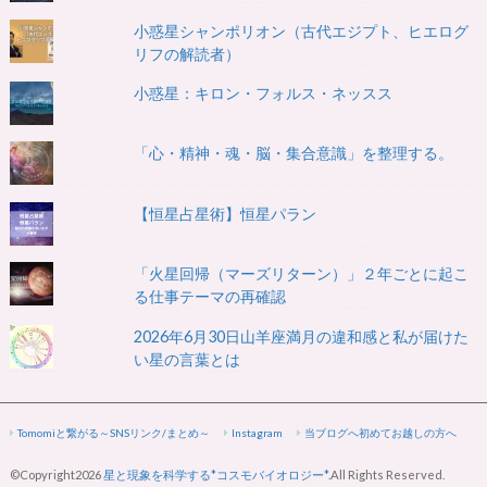
小惑星シャンポリオン（古代エジプト、ヒエログ
リフの解読者）
小惑星：キロン・フォルス・ネッスス
「心・精神・魂・脳・集合意識」を整理する。
【恒星占星術】恒星パラン
「火星回帰（マーズリターン）」２年ごとに起こ
る仕事テーマの再確認
2026年6月30日山羊座満月の違和感と私が届けた
い星の言葉とは
Tomomiと繋がる～SNSリンク/まとめ～
Instagram
当ブログへ初めてお越しの方へ
©Copyright2026
星と現象を科学する*コスモバイオロジー*
.All Rights Reserved.