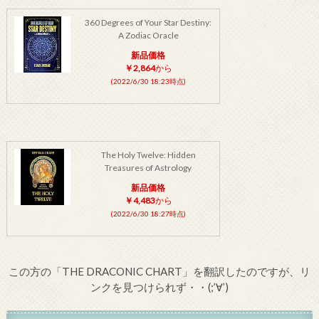
360 Degrees of Your Star Destiny:
A Zodiac Oracle
新品価格
￥2,864
から
(2022/6/30 18:23時点)
The Holy Twelve: Hidden
Treasures of Astrology
新品価格
￥4,483
から
(2022/6/30 18:27時点)
この方の「THE DRACONIC CHART」を翻訳したのですが、リ
ンクを見つけられず・・(;’∀’)