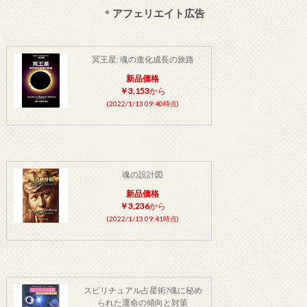
＊
アフェリエイト広告
冥王星: 魂の進化成長の旅路
新品価格
￥3,153
から
(2022/1/13 09:40時点)
魂の設計図
新品価格
￥3,236
から
(2022/1/13 09:41時点)
スピリチュアル占星術?魂に秘め
られた運命の傾向と対策