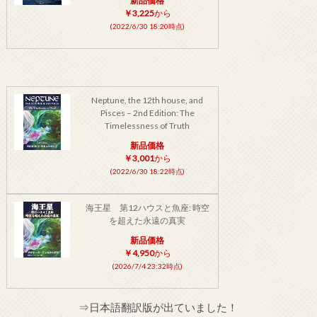
新品価格
￥3,225
から
(2022/6/30 18:20時点)
Neptune, the 12th house, and
Pisces – 2nd Edition: The
Timelessness of Truth
新品価格
￥3,001
から
(2022/6/30 18:22時点)
海王星 第12ハウスと魚座: 時空
を超えた永遠の真実
新品価格
￥4,950
から
(2026/7/4 23:32時点)
⇒日本語翻訳版が出ていました！