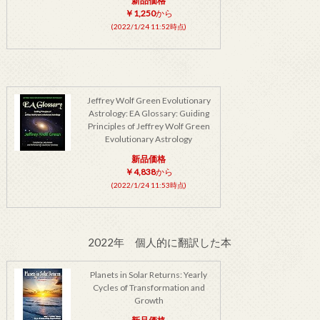
新品価格
￥1,250
から
(2022/1/24 11:52時点)
Jeffrey Wolf Green Evolutionary
Astrology: EA Glossary: Guiding
Principles of Jeffrey Wolf Green
Evolutionary Astrology
新品価格
￥4,838
から
(2022/1/24 11:53時点)
2022年 個人的に翻訳した本
Planets in Solar Returns: Yearly
Cycles of Transformation and
Growth