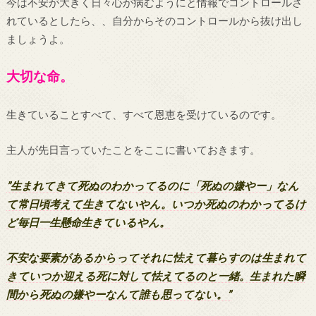
今は不安が大きく日々心が病むようにと情報でコントロールさ
れているとしたら、、自分からそのコントロールから抜け出し
ましょうよ。
大切な命。
生きていることすべて、すべて恩恵を受けているのです。
主人が先日言っていたことをここに書いておきます。
”生まれてきて死ぬのわかってるのに「死ぬの嫌やー」なん
て常日頃考えて生きてないやん。いつか死ぬのわかってるけ
ど毎日一生懸命生きているやん。
不安な要素があるからってそれに怯えて暮らすのは生まれて
きていつか迎える死に対して怯えてるのと一緒。生まれた瞬
間から死ぬの嫌やーなんて誰も思ってない。”