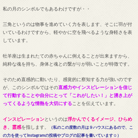
私の月のシンボルでもあるわけですが・・
三角というのは物事を進めていく力を表します、そこに羽が付
いているわけですから、軽やかに空を飛べるような身軽さを表
しています。
牡羊座は生まれたての赤ちゃんに例えることが出来ますから、
純粋な魂を持ち、身体と魂との繋がりが弱いことが特徴です。
そのため直感的に動いたり、感覚的に察知する力が強いのです
が、このシンボルではその
直感力やインスピレーションを信じ
て行動することや自分にとって「これがしたい！」と湧き上が
ってくるような情熱を大切にする
ことを伝えています。
インスピレーション
というのは
浮かんでくるイメージ、ひらめ
き、霊感
を指します。
（私のこの度数の月は９ハウスにあるので、こ
の力を使ってInstagramの投稿やブログの記事を書いています☺）