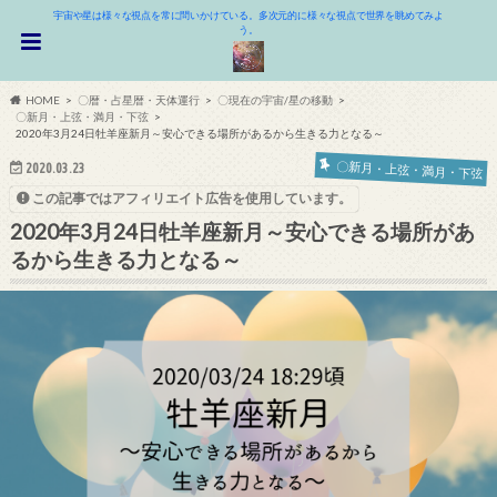
宇宙や星は様々な視点を常に問いかけている。多次元的に様々な視点で世界を眺めてみよ
う。
HOME
〇暦・占星暦・天体運行
〇現在の宇宙/星の移動
〇新月・上弦・満月・下弦
2020年3月24日牡羊座新月～安心できる場所があるから生きる力となる～
〇新月・上弦・満月・下弦
2020.03.23
この記事ではアフィリエイト広告を使用しています。
2020年3月24日牡羊座新月～安心できる場所があ
るから生きる力となる～