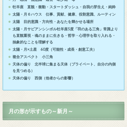
牡羊座 直観・衝動・スタートダッシュ・自我の芽生え・純粋
太陽・月６ハウス 仕事、貢献、健康、役割意識、ルーティン
太陽 目的意識・方向性・あなたを輝かせる場所
太陽・月サビアンシンボル牡羊座5度「羽のある三角」常識より
も直観重視・魂のままに生きる・哲学・心理学を取り入れる・
抽象的なことを理解する
太陽・月×土星 60度（可能性・成長・創意工夫）
複合アスペクト 小三角
天体の偏り
北半球に集まる天体（プライベート、自分の内側
を見つめる）
天体の偏り 西側（他者からの影響）
月の形が示すもの～新月～