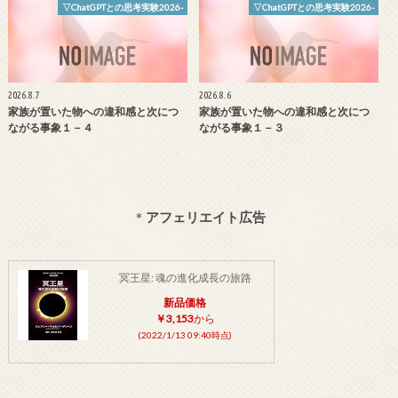
▽ChatGPTとの思考実験2026-
▽ChatGPTとの思考実験2026-
2026.8.7
2026.8.6
家族が置いた物への違和感と次につ
家族が置いた物への違和感と次につ
ながる事象１－４
ながる事象１－３
＊
アフェリエイト広告
冥王星: 魂の進化成長の旅路
新品価格
￥3,153
から
(2022/1/13 09:40時点)