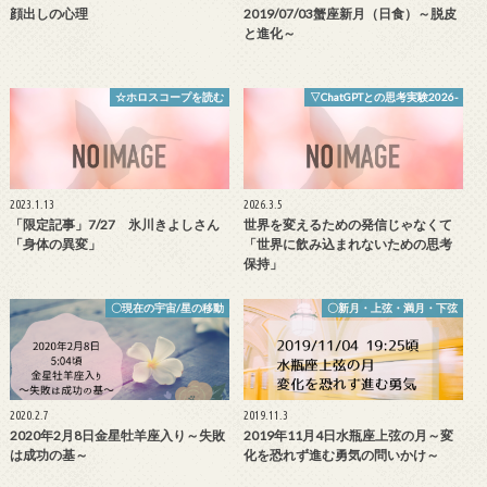
顔出しの心理
2019/07/03蟹座新月（日食）～脱皮
と進化～
☆ホロスコープを読む
▽ChatGPTとの思考実験2026-
2023.1.13
2026.3.5
「限定記事」7/27 氷川きよしさん
世界を変えるための発信じゃなくて
「身体の異変」
「世界に飲み込まれないための思考
保持」
〇現在の宇宙/星の移動
〇新月・上弦・満月・下弦
2020.2.7
2019.11.3
2020年2月8日金星牡羊座入り～失敗
2019年11月4日水瓶座上弦の月～変
は成功の基～
化を恐れず進む勇気の問いかけ～