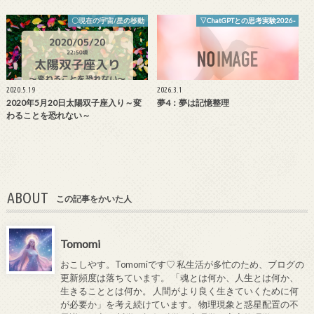
〇現在の宇宙/星の移動
▽ChatGPTとの思考実験2026-
2020.5.19
2026.3.1
2020年5月20日太陽双子座入り～変
夢4：夢は記憶整理
わることを恐れない～
ABOUT
この記事をかいた人
Tomomi
おこしやす。Tomomiです♡ 私生活が多忙のため、ブログの
更新頻度は落ちています。 「魂とは何か、人生とは何か、
生きることとは何か。 人間がより良く生きていくために何
が必要か」を考え続けています。 物理現象と惑星配置の不