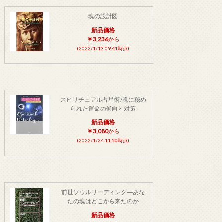
魂の設計図
新品価格
￥3,236
から
(2022/1/13 09:41時点)
スピリチュアル占星術?魂に秘め
られた運命の傾向と対策
新品価格
￥3,080
から
(2022/1/24 11:50時点)
前世ソウルリーディング―あな
たの魂はどこから来たのか
新品価格