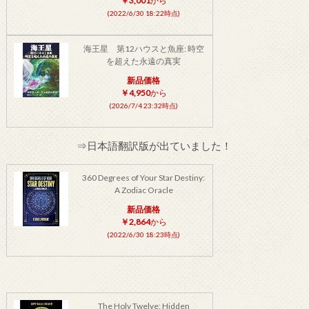
￥3,001
から
(2022/6/30 18:22時点)
海王星 第12ハウスと魚座: 時空
を超えた永遠の真実
新品価格
￥4,950
から
(2026/7/4 23:32時点)
⇒日本語翻訳版が出ていました！
360 Degrees of Your Star Destiny:
A Zodiac Oracle
新品価格
￥2,864
から
(2022/6/30 18:23時点)
The Holy Twelve: Hidden