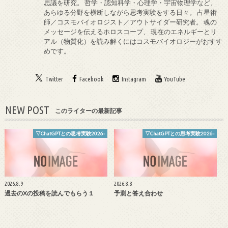
思議を研究。 哲学・認知科学・心理学・宇宙物理学など、
あらゆる分野を横断しながら思考実験をする日々。 占星術
師／コスモバイオロジスト／アウトサイダー研究者。 魂の
メッセージを伝えるホロスコープ、 現在のエネルギーとリ
アル（物質化）を読み解くにはコスモバイオロジーがおすす
めです。
Twitter
Facebook
Instagram
YouTube
NEW POST
このライターの最新記事
▽ChatGPTとの思考実験2026-
▽ChatGPTとの思考実験2026-
2026.8.9
2026.8.8
過去のXの投稿を読んでもらう１
予測と答え合わせ