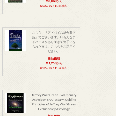
￥3,080
から
(2022/1/24 11:51時点)
こちら、『アドバイス総合案内
所』でございます。いろんなア
ドバイスがありすぎて迷子にな
られた方は、こちらをご活用く
ださい。
新品価格
￥1,250
から
(2022/1/24 11:52時点)
Jeffrey Wolf Green Evolutionary
Astrology: EA Glossary: Guiding
Principles of Jeffrey Wolf Green
Evolutionary Astrology