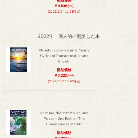
新品価格
￥4,838
から
(2022/1/24 11:53時点)
2022年 個人的に翻訳した本
Planets in Solar Returns: Yearly
Cycles of Transformation and
Growth
新品価格
￥3,225
から
(2022/6/30 18:20時点)
Neptune, the 12th house, and
Pisces – 2nd Edition: The
Timelessness of Truth
新品価格