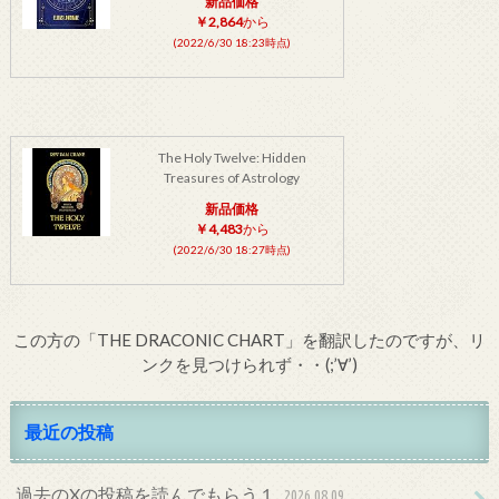
新品価格
￥2,864
から
(2022/6/30 18:23時点)
The Holy Twelve: Hidden
Treasures of Astrology
新品価格
￥4,483
から
(2022/6/30 18:27時点)
この方の「THE DRACONIC CHART」を翻訳したのですが、リ
ンクを見つけられず・・(;’∀’)
最近の投稿
過去のXの投稿を読んでもらう１
2026.08.09