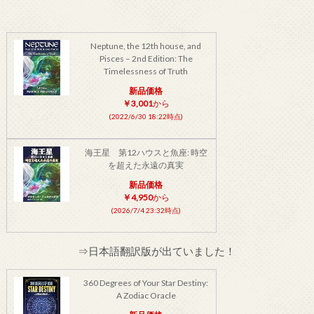
Neptune, the 12th house, and
Pisces – 2nd Edition: The
Timelessness of Truth
新品価格
￥3,001
から
(2022/6/30 18:22時点)
海王星 第12ハウスと魚座: 時空
を超えた永遠の真実
新品価格
￥4,950
から
(2026/7/4 23:32時点)
⇒日本語翻訳版が出ていました！
360 Degrees of Your Star Destiny:
A Zodiac Oracle