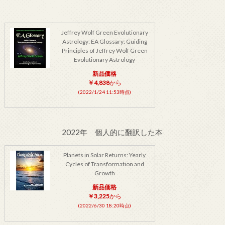
Jeffrey Wolf Green Evolutionary
Astrology: EA Glossary: Guiding
Principles of Jeffrey Wolf Green
Evolutionary Astrology
新品価格
￥4,838
から
(2022/1/24 11:53時点)
2022年 個人的に翻訳した本
Planets in Solar Returns: Yearly
Cycles of Transformation and
Growth
新品価格
￥3,225
から
(2022/6/30 18:20時点)