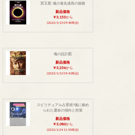
冥王星: 魂の進化成長の旅路
新品価格
￥3,153
から
(2022/1/13 09:40時点)
魂の設計図
新品価格
￥3,236
から
(2022/1/13 09:41時点)
スピリチュアル占星術?魂に秘め
られた運命の傾向と対策
新品価格
￥3,080
から
(2022/1/24 11:50時点)