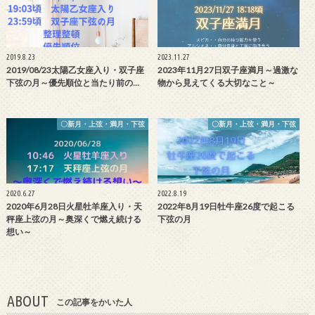
2019.8.23
2023.11.27
2019/08/23太陽乙女座入り・双子座
2023年11月27日双子座満月～過激な
下弦の月～優先順位と当たり前の…
物から見えてくる大切なこと～
〇新月・上弦・満月・下弦
〇新月・上弦・満月・下弦
2020.6.27
2022.8.19
2020年6月28日火星牡羊座入り・天
2022年8月19日牡牛座26度で起こる
秤座上弦の月～奥深くで燃え続ける
下弦の月
想い～
ABOUT
この記事をかいた人