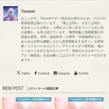
Tomomi
おこしやす。Tomomiです♡ 私生活が多忙のため、ブログの
更新頻度は落ちています。 「魂とは何か、人生とは何か、
生きることとは何か。 人間がより良く生きていくために何
が必要か」を考え続けています。 物理現象と惑星配置の不
思議を研究。 哲学・認知科学・心理学・宇宙物理学など、
あらゆる分野を横断しながら思考実験をする日々。 占星術
師／コスモバイオロジスト／アウトサイダー研究者。 魂の
メッセージを伝えるホロスコープ、 現在のエネルギーとリ
アル（物質化）を読み解くにはコスモバイオロジーがおすす
めです。
Twitter
Facebook
Instagram
YouTube
NEW POST
このライターの最新記事
▽ChatGPTとの思考実験2026-
▽ChatGPTとの思考実験2026-