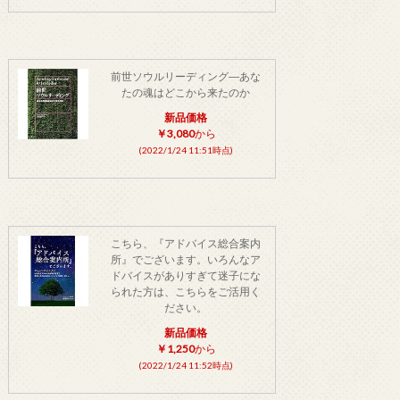
前世ソウルリーディング―あな
たの魂はどこから来たのか
新品価格
￥3,080
から
(2022/1/24 11:51時点)
こちら、『アドバイス総合案内
所』でございます。いろんなア
ドバイスがありすぎて迷子にな
られた方は、こちらをご活用く
ださい。
新品価格
￥1,250
から
(2022/1/24 11:52時点)