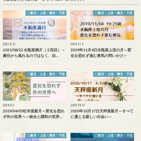
〇新月・上弦・満月・下弦
〇新月・上弦・満月・下弦
2021.8.21
2019.11.3
2021/08/22 水瓶座満月（２回目）～
2019年11月4日水瓶座上弦の月～変
責任から逃れるのではなく、自…
化を恐れず進む勇気の問いかけ～
〇新月・上弦・満月・下弦
〇新月・上弦・満月・下弦
2019.4.5
2020.10.15
2019/04/05牡羊座新月～変化を恐れ
2020年10月17日天秤座新月～すべて
ず外の世界へ～統合と調和の世界…
に通じる新しい出会い～
〇新月・上弦・満月・下弦
〇新月・上弦・満月・下弦