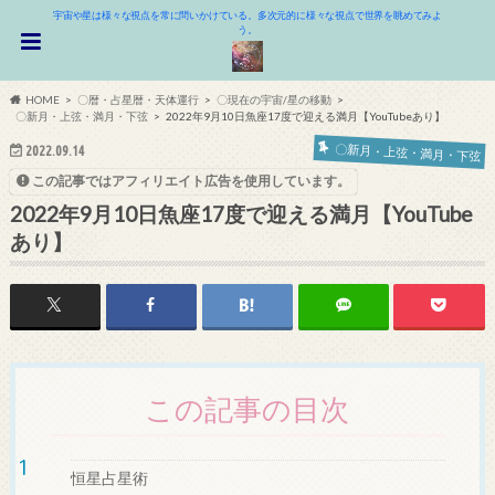
宇宙や星は様々な視点を常に問いかけている。多次元的に様々な視点で世界を眺めてみよ
う。
HOME
〇暦・占星暦・天体運行
〇現在の宇宙/星の移動
〇新月・上弦・満月・下弦
2022年9月10日魚座17度で迎える満月【YouTubeあり】
〇新月・上弦・満月・下弦
2022.09.14
この記事ではアフィリエイト広告を使用しています。
2022年9月10日魚座17度で迎える満月【YouTube
あり】
この記事の目次
恒星占星術