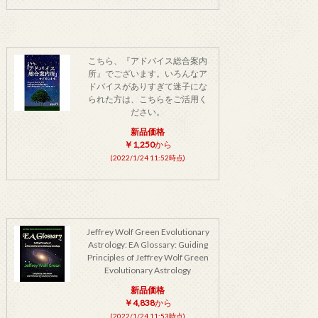
こちら、『アドバイス総合案内
所』でございます。いろんなア
ドバイスがありすぎて迷子にな
られた方は、こちらをご活用く
ださい。
新品価格
￥1,250
から
(2022/1/24 11:52時点)
Jeffrey Wolf Green Evolutionary
Astrology: EA Glossary: Guiding
Principles of Jeffrey Wolf Green
Evolutionary Astrology
新品価格
￥4,838
から
(2022/1/24 11:53時点)