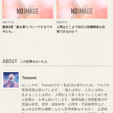
2023.11.23
2026.4.19
蟹座8度「服を着てパレードするウサ
人間はどこまで自己の深層構造を自
ギたち」
覚できるのか？
ABOUT
この記事をかいた人
Tomomi
おこしやす。Tomomiです♡ 私生活が多忙のため、ブログの
更新頻度は落ちています。 「魂とは何か、人生とは何か、
生きることとは何か。 人間がより良く生きていくために何
が必要か」を考え続けています。 物理現象と惑星配置の不
思議を研究。 哲学・認知科学・心理学・宇宙物理学など、
あらゆる分野を横断しながら思考実験をする日々。 占星術