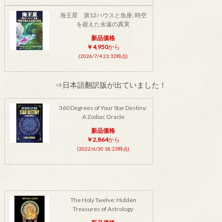
海王星 第12ハウスと魚座: 時空
を超えた永遠の真実
新品価格
￥4,950
から
(2026/7/4 23:32時点)
⇒日本語翻訳版が出ていました！
360 Degrees of Your Star Destiny:
A Zodiac Oracle
新品価格
￥2,864
から
(2022/6/30 18:23時点)
The Holy Twelve: Hidden
Treasures of Astrology