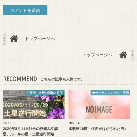
トップページへ
トップページへ
RECOMMEND
こちらの記事も人気です。
〇順行・逆行の開始と終了
★サビアンシンボル・実例
2020.5.10
2022.6.6
2020年5月11日社会の枠組みや課
水瓶座18度「仮面がはがされた男」
題、ルールの星・土星逆行開始