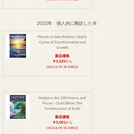
2022年 個人的に翻訳した本
Planets in Solar Returns: Yearly
Cycles of Transformation and
Growth
新品価格
￥3,225
から
(2022/6/30 18:20時点)
Neptune, the 12th house, and
Pisces – 2nd Edition: The
Timelessness of Truth
新品価格
￥3,001
から
(2022/6/30 18:22時点)