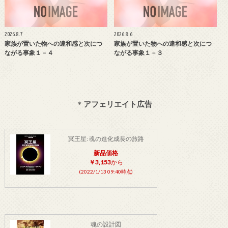
2026.8.7
2026.8.6
家族が置いた物への違和感と次につ
家族が置いた物への違和感と次につ
ながる事象１－４
ながる事象１－３
＊
アフェリエイト広告
冥王星: 魂の進化成長の旅路
新品価格
￥3,153
から
(2022/1/13 09:40時点)
魂の設計図