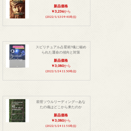
新品価格
￥3,236
から
(2022/1/13 09:41時点)
スピリチュアル占星術?魂に秘め
られた運命の傾向と対策
新品価格
￥3,080
から
(2022/1/24 11:50時点)
前世ソウルリーディング―あな
たの魂はどこから来たのか
新品価格
￥3,080
から
(2022/1/24 11:51時点)