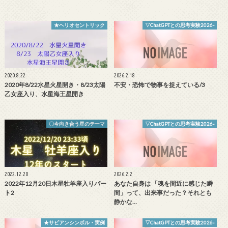
★ヘリオセントリック
▽ChatGPTとの思考実験2026-
2020.8.22
2026.2.18
2020年8/22水星火星開き・8/23太陽
不安・恐怖で物事を捉えている/3
乙女座入り、水星海王星開き
〇今向き合う星のテーマ
▽ChatGPTとの思考実験2026-
2022.12.20
2026.2.2
2022年12月20日木星牡羊座入りパー
あなた自身は 「魂を間近に感じた瞬
ト2
間」って、出来事だった？それとも
静かな…
★サビアンシンボル・実例
▽ChatGPTとの思考実験2026-