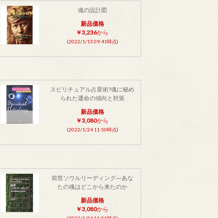
魂の設計図
新品価格
￥3,236
から
(2022/1/13 09:41時点)
スピリチュアル占星術?魂に秘め
られた運命の傾向と対策
新品価格
￥3,080
から
(2022/1/24 11:50時点)
前世ソウルリーディング―あな
たの魂はどこから来たのか
新品価格
￥3,080
から
(2022/1/24 11:51時点)