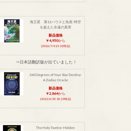
海王星 第12ハウスと魚座: 時空
を超えた永遠の真実
新品価格
￥4,950
から
(2026/7/4 23:32時点)
⇒日本語翻訳版が出ていました！
360 Degrees of Your Star Destiny:
A Zodiac Oracle
新品価格
￥2,864
から
(2022/6/30 18:23時点)
The Holy Twelve: Hidden