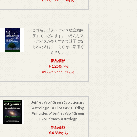
こちら、『アドバイス総合案内
所』でございます。いろんなア
ドバイスがありすぎて迷子にな
られた方は、こちらをご活用く
ださい。
新品価格
￥1,250
から
(2022/1/24 11:52時点)
Jeffrey Wolf Green Evolutionary
Astrology: EA Glossary: Guiding
Principles of Jeffrey Wolf Green
Evolutionary Astrology
新品価格
￥4,838
から