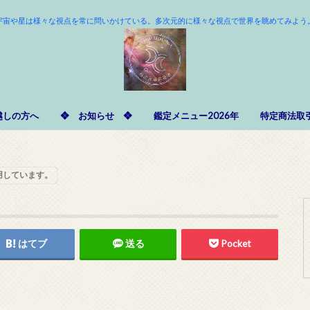
宇宙や星は様々な視点を常に問いかけている。多次元的に様々な視点で世界を眺めてみよう
越しの方へ
❖ お知らせ ❖
鑑定メニュー2026年
特定商法取
用しています。
はてブ
送る
Pocket