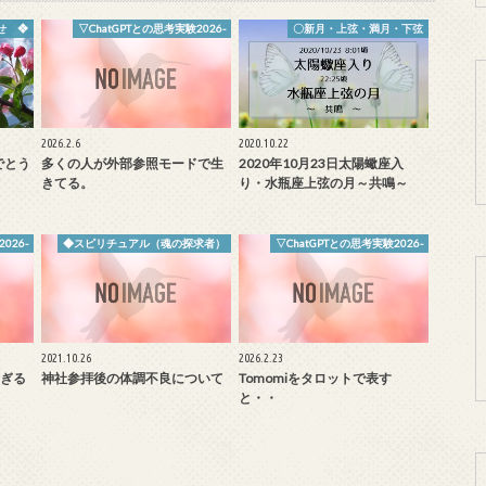
せ ❖
▽ChatGPTとの思考実験2026-
〇新月・上弦・満月・下弦
2026.2.6
2020.10.22
でとう
多くの人が外部参照モードで生
2020年10月23日太陽蠍座入
きてる。
り・水瓶座上弦の月～共鳴～
026-
◆スピリチュアル（魂の探求者）
▽ChatGPTとの思考実験2026-
2021.10.26
2026.2.23
ぎる
神社参拝後の体調不良について
Tomomiをタロットで表す
と・・