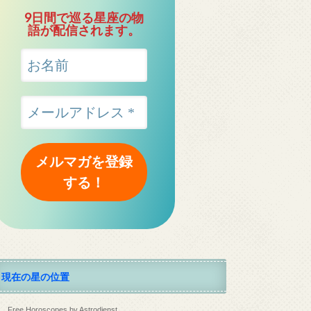
9日間で巡る星座の物
語が配信されます。
現在の星の位置
Free Horoscopes by Astrodienst