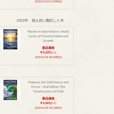
(2022/1/24 11:53時点)
2022年 個人的に翻訳した本
Planets in Solar Returns: Yearly
Cycles of Transformation and
Growth
新品価格
￥3,225
から
(2022/6/30 18:20時点)
Neptune, the 12th house, and
Pisces – 2nd Edition: The
Timelessness of Truth
新品価格
￥3,001
から
(2022/6/30 18:22時点)