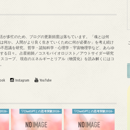
私生活が多忙のため、ブログの更新頻度は落ちています。 「魂とは何
は何か。 人間がより良く生きていくために何が必要か」を考え続け
の不思議を研究。 哲学・認知科学・心理学・宇宙物理学など、あらゆ
する日々。 占星術師／コスモバイオロジスト／アウトサイダー研究
ロスコープ、 現在のエネルギーとリアル（物質化）を読み解くにはコ
す。
ook
Instagram
YouTube
026-
▽ChatGPTとの思考実験2026-
▽ChatGPTとの思考実験2026-