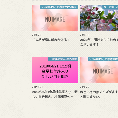
▽ChatGPTとの思考実験2026-
❖ お知ら
2026.2.3
2021.1.1
「人格が魂に触れかける」
2021年 明けましておめ
ございます！
〇現在の宇宙/星の移動
▽ChatGPTとの思考実験2
2019.4.21
2026.2.7
2019/04/21金星牡羊座入り～新
魂というのはノイズが多す
しい自分磨き、才能開花へ～
と聞こえない。