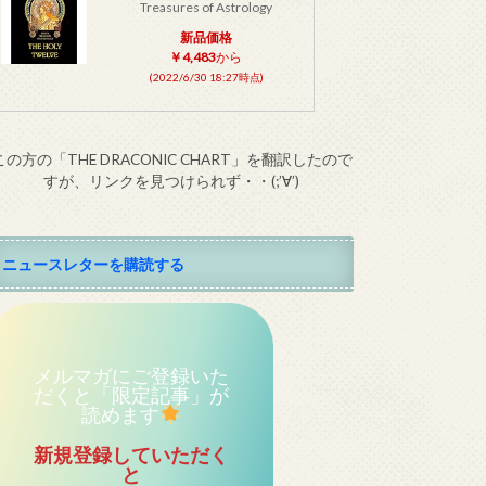
Treasures of Astrology
新品価格
￥4,483
から
(2022/6/30 18:27時点)
この方の「THE DRACONIC CHART」を翻訳したので
すが、リンクを見つけられず・・(;’∀’)
ニュースレターを購読する
メルマガにご登録いた
だくと「限定記事」が
読めます
新規登録していただく
と