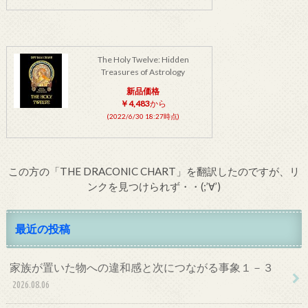
The Holy Twelve: Hidden
Treasures of Astrology
新品価格
￥4,483
から
(2022/6/30 18:27時点)
この方の「THE DRACONIC CHART」を翻訳したのですが、リ
ンクを見つけられず・・(;’∀’)
最近の投稿
家族が置いた物への違和感と次につながる事象１－３
2026.08.06