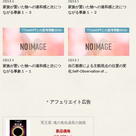
2026.8.6
2026.8.5
家族が置いた物への違和感と次につ
家族が置いた物への違和感と次につ
ながる事象１－３
ながる事象１－２
▽ChatGPTとの思考実験2026-
▽ChatGPTとの思考実験2026-
2026.8.4
2026.8.3
家族が置いた物への違和感と次につ
自己観察による主観視点の位置の変
ながる事象１－１
化 Self-Observation of …
＊
アフェリエイト広告
冥王星: 魂の進化成長の旅路
新品価格