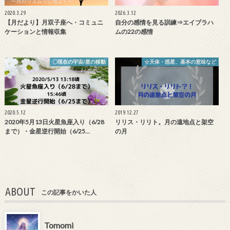
2020.3.29
2026.3.12
【月だより】月双子座へ・コミュニ
自分の感情を見る訓練⇒エイブラハ
ケーションと情報収集
ムの22の感情
〇現在の宇宙/星の移動
☆天体・惑星、基本の意味など
2020.5.12
2019.12.27
2020年5月13日火星魚座入り（6/28
リリス・リリト。月の遠地点と架空
まで）・金星逆行開始（6/25…
の月
ABOUT
この記事をかいた人
Tomomi