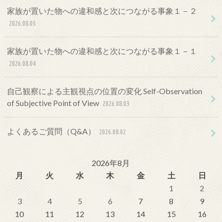
家族が置いた物への違和感と次につながる事象１－２
2026.08.05
家族が置いた物への違和感と次につながる事象１－１
2026.08.04
自己観察による主観視点の位置の変化 Self-Observation
of Subjective Point of View
2026.08.03
よくあるご質問（Q&A）
2026.08.02
2026年8月
月
火
水
木
金
土
日
1
2
3
4
5
6
7
8
9
10
11
12
13
14
15
16