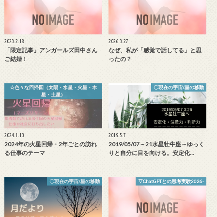
2023.2.18
2026.3.27
「限定記事」アンガールズ田中さん
なぜ、私が「感覚で話してる」と思
ご結婚！
ったの？
☆色々な回帰図（太陽・水星・火星・木
〇現在の宇宙/星の移動
星・土星）
2024.1.13
2019.5.7
2024年の火星回帰・2年ごとの訪れ
2019/05/07～21水星牡牛座～ゆっく
る仕事のテーマ
りと自分に目を向ける。安定化…
〇現在の宇宙/星の移動
▽ChatGPTとの思考実験2026-