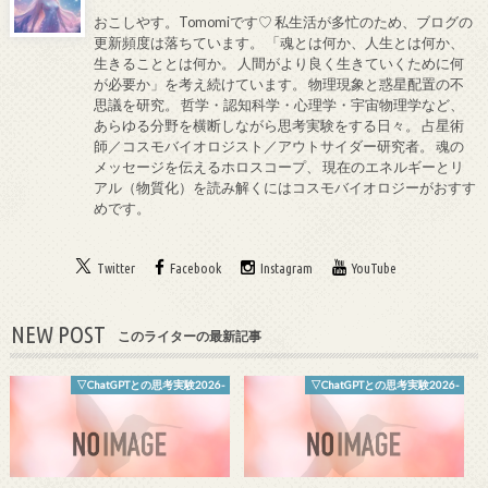
おこしやす。Tomomiです♡ 私生活が多忙のため、ブログの
更新頻度は落ちています。 「魂とは何か、人生とは何か、
生きることとは何か。 人間がより良く生きていくために何
が必要か」を考え続けています。 物理現象と惑星配置の不
思議を研究。 哲学・認知科学・心理学・宇宙物理学など、
あらゆる分野を横断しながら思考実験をする日々。 占星術
師／コスモバイオロジスト／アウトサイダー研究者。 魂の
メッセージを伝えるホロスコープ、 現在のエネルギーとリ
アル（物質化）を読み解くにはコスモバイオロジーがおすす
めです。
Twitter
Facebook
Instagram
YouTube
NEW POST
このライターの最新記事
▽ChatGPTとの思考実験2026-
▽ChatGPTとの思考実験2026-