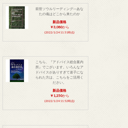
前世ソウルリーディング―あな
たの魂はどこから来たのか
新品価格
￥3,080
から
(2022/1/24 11:51時点)
こちら、『アドバイス総合案内
所』でございます。いろんなア
ドバイスがありすぎて迷子にな
られた方は、こちらをご活用く
ださい。
新品価格
￥1,250
から
(2022/1/24 11:52時点)