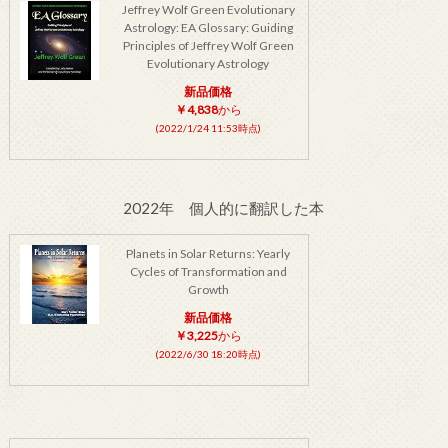
Jeffrey Wolf Green Evolutionary
Astrology: EA Glossary: Guiding
Principles of Jeffrey Wolf Green
Evolutionary Astrology
新品価格
￥4,838
から
(2022/1/24 11:53時点)
2022年 個人的に翻訳した本
Planets in Solar Returns: Yearly
Cycles of Transformation and
Growth
新品価格
￥3,225
から
(2022/6/30 18:20時点)