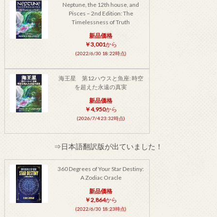
Neptune, the 12th house, and
Pisces – 2nd Edition: The
Timelessness of Truth
新品価格
￥3,001
から
(2022/6/30 18:22時点)
海王星 第12ハウスと魚座: 時空
を超えた永遠の真実
新品価格
￥4,950
から
(2026/7/4 23:32時点)
⇒日本語翻訳版が出ていました！
360 Degrees of Your Star Destiny:
A Zodiac Oracle
新品価格
￥2,864
から
(2022/6/30 18:23時点)