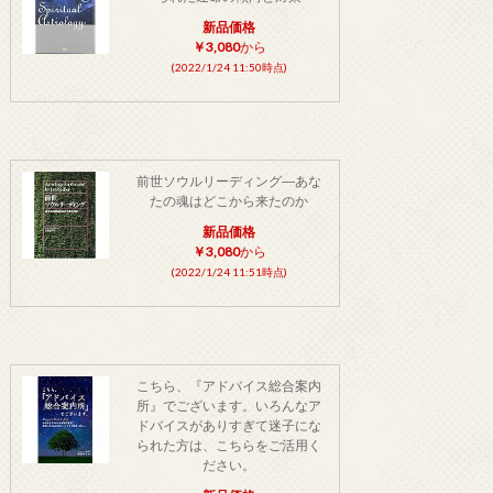
新品価格
￥3,080
から
(2022/1/24 11:50時点)
前世ソウルリーディング―あな
たの魂はどこから来たのか
新品価格
￥3,080
から
(2022/1/24 11:51時点)
こちら、『アドバイス総合案内
所』でございます。いろんなア
ドバイスがありすぎて迷子にな
られた方は、こちらをご活用く
ださい。