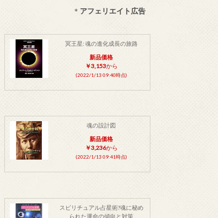
＊
アフェリエイト広告
冥王星: 魂の進化成長の旅路
新品価格
￥3,153
から
(2022/1/13 09:40時点)
魂の設計図
新品価格
￥3,236
から
(2022/1/13 09:41時点)
スピリチュアル占星術?魂に秘め
られた運命の傾向と対策