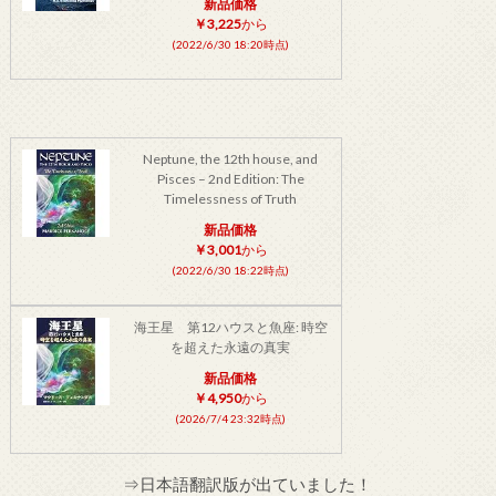
新品価格
￥3,225
から
(2022/6/30 18:20時点)
Neptune, the 12th house, and
Pisces – 2nd Edition: The
Timelessness of Truth
新品価格
￥3,001
から
(2022/6/30 18:22時点)
海王星 第12ハウスと魚座: 時空
を超えた永遠の真実
新品価格
￥4,950
から
(2026/7/4 23:32時点)
⇒日本語翻訳版が出ていました！