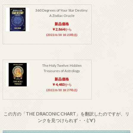
360 Degrees of Your Star Destiny:
A Zodiac Oracle
新品価格
￥2,864
から
(2022/6/30 18:23時点)
The Holy Twelve: Hidden
Treasures of Astrology
新品価格
￥4,483
から
(2022/6/30 18:27時点)
この方の「THE DRACONIC CHART」を翻訳したのですが、リ
ンクを見つけられず・・(;’∀’)