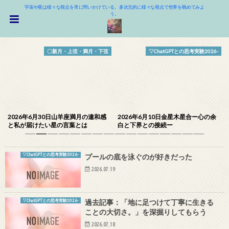
宇宙や星は様々な視点を常に問いかけている。多次元的に様々な視点で世界を眺めてみよ
う。
〇新月・上弦・満月・下弦
▽ChatGPTとの思考実験2026-
2026年6月30日山羊座満月の違和感
2026年6月10日金星木星合ー心の余
と私が届けたい星の言葉とは
白と下界との接続ー
1
2
3
4
5
6
7
8
9
10
11
12
13
14
15
16
▽ChatGPTとの思考実験2026-
プールの底を泳ぐのが好きだった
2026.07.19
▽ChatGPTとの思考実験2026-
過去記事：「地に足つけて丁寧に生きる
ことの大切さ。」を深掘りしてもらう
2026.07.18