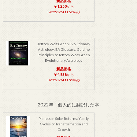
新品価格
￥1,250
から
(2022/1/24 11:52時点)
Jeffrey Wolf Green Evolutionary
Astrology: EA Glossary: Guiding
Principles of Jeffrey Wolf Green
Evolutionary Astrology
新品価格
￥4,838
から
(2022/1/24 11:53時点)
2022年 個人的に翻訳した本
Planets in Solar Returns: Yearly
Cycles of Transformation and
Growth