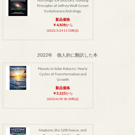
Astrology: EA Glossary: Guiding
Principles of Jeffrey Wolf Green
Evolutionary Astrology
新品価格
￥4,838
から
(2022/1/24 11:53時点)
2022年 個人的に翻訳した本
Planets in Solar Returns: Yearly
Cycles of Transformation and
Growth
新品価格
￥3,225
から
(2022/6/30 18:20時点)
Neptune, the 12th house, and