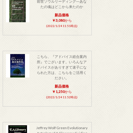
前世ソウルリーディング―あな
たの魂はどこから来たのか
新品価格
￥3,080
から
(2022/1/24 11:51時点)
こちら、『アドバイス総合案内
所』でございます。いろんなア
ドバイスがありすぎて迷子にな
られた方は、こちらをご活用く
ださい。
新品価格
￥1,250
から
(2022/1/24 11:52時点)
Jeffrey Wolf Green Evolutionary