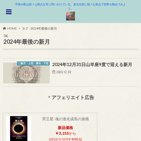
宇宙や星は様々な視点を常に問いかけている。多次元的に様々な視点で世界を眺めてみよ
う。
HOME
タグ : 2024年最後の新月
TAG
2024年最後の新月
〇新月・上弦・満月・下弦
2024年12月31日山羊座9度で迎える新月
2024.12.30
＊
アフェリエイト広告
冥王星: 魂の進化成長の旅路
新品価格
￥3,153
から
(2022/1/13 09:40時点)