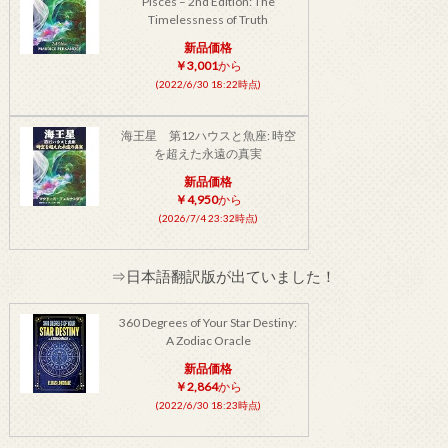
Pisces – 2nd Edition: The
Timelessness of Truth
新品価格
￥3,001
から
(2022/6/30 18:22時点)
海王星 第12ハウスと魚座: 時空
を超えた永遠の真実
新品価格
￥4,950
から
(2026/7/4 23:32時点)
⇒日本語翻訳版が出ていました！
360 Degrees of Your Star Destiny:
A Zodiac Oracle
新品価格
￥2,864
から
(2022/6/30 18:23時点)