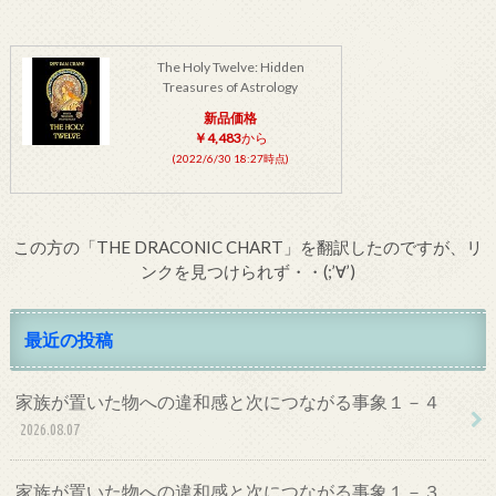
The Holy Twelve: Hidden
Treasures of Astrology
新品価格
￥4,483
から
(2022/6/30 18:27時点)
この方の「THE DRACONIC CHART」を翻訳したのですが、リ
ンクを見つけられず・・(;’∀’)
最近の投稿
家族が置いた物への違和感と次につながる事象１－４
2026.08.07
家族が置いた物への違和感と次につながる事象１－３