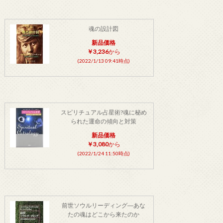
魂の設計図
新品価格
￥3,236
から
(2022/1/13 09:41時点)
スピリチュアル占星術?魂に秘め
られた運命の傾向と対策
新品価格
￥3,080
から
(2022/1/24 11:50時点)
前世ソウルリーディング―あな
たの魂はどこから来たのか