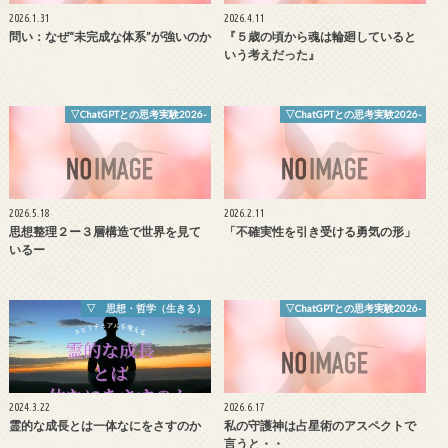
2026.1.31
2026.4.11
問い：なぜ“未完成な体系”が強いのか
『５歳の頃から魂は輪廻していると
いう考えだった』
▽ChatGPTとの思考実験2026-
▽ChatGPTとの思考実験2026-
2026.5.18
2026.2.11
思想整理２ー３層構造で世界を見て
「不確実性を引き受ける勇気の形」
いるー
▽ 思想・哲学（生きる）
▽ChatGPTとの思考実験2026-
2024.3.22
2026.6.17
霊的な成長とは一体なにをさすのか
私の守護神は占星術のアスペクトで
言うと・・