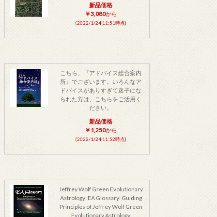
新品価格
￥3,080
から
(2022/1/24 11:51時点)
こちら、『アドバイス総合案内
所』でございます。いろんなア
ドバイスがありすぎて迷子にな
られた方は、こちらをご活用く
ださい。
新品価格
￥1,250
から
(2022/1/24 11:52時点)
Jeffrey Wolf Green Evolutionary
Astrology: EA Glossary: Guiding
Principles of Jeffrey Wolf Green
Evolutionary Astrology