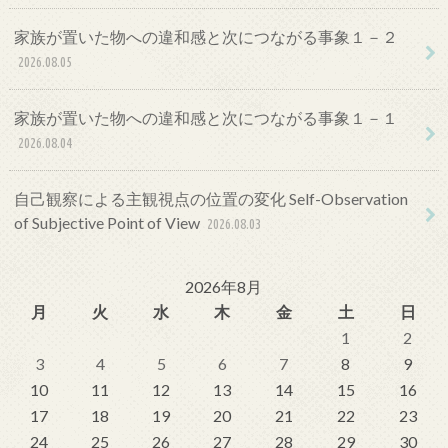
家族が置いた物への違和感と次につながる事象１－２
2026.08.05
家族が置いた物への違和感と次につながる事象１－１
2026.08.04
自己観察による主観視点の位置の変化 Self-Observation
of Subjective Point of View
2026.08.03
2026年8月
月
火
水
木
金
土
日
1
2
3
4
5
6
7
8
9
10
11
12
13
14
15
16
17
18
19
20
21
22
23
24
25
26
27
28
29
30