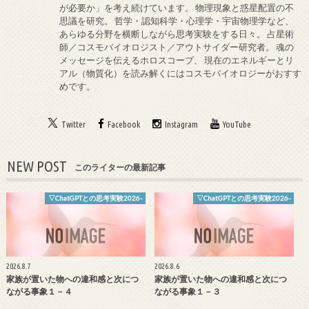
が必要か」を考え続けています。 物理現象と惑星配置の不
思議を研究。 哲学・認知科学・心理学・宇宙物理学など、
あらゆる分野を横断しながら思考実験をする日々。 占星術
師／コスモバイオロジスト／アウトサイダー研究者。 魂の
メッセージを伝えるホロスコープ、 現在のエネルギーとリ
アル（物質化）を読み解くにはコスモバイオロジーがおすす
めです。
Twitter
Facebook
Instagram
YouTube
NEW POST
このライターの最新記事
▽ChatGPTとの思考実験2026-
▽ChatGPTとの思考実験2026-
2026.8.7
2026.8.6
家族が置いた物への違和感と次につ
家族が置いた物への違和感と次につ
ながる事象１－４
ながる事象１－３