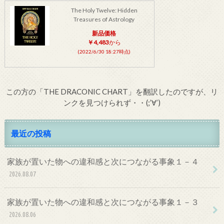
The Holy Twelve: Hidden
Treasures of Astrology
新品価格
￥4,483
から
(2022/6/30 18:27時点)
この方の「THE DRACONIC CHART」を翻訳したのですが、リ
ンクを見つけられず・・(;’∀’)
最近の投稿
家族が置いた物への違和感と次につながる事象１－４
2026.08.07
家族が置いた物への違和感と次につながる事象１－３
2026.08.06