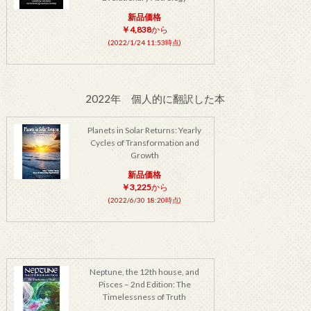
新品価格
￥4,838
から
(2022/1/24 11:53時点)
2022年 個人的に翻訳した本
Planets in Solar Returns: Yearly
Cycles of Transformation and
Growth
新品価格
￥3,225
から
(2022/6/30 18:20時点)
Neptune, the 12th house, and
Pisces – 2nd Edition: The
Timelessness of Truth