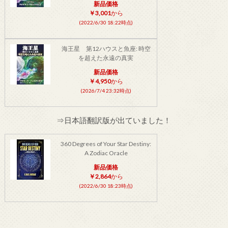
新品価格
￥3,001
から
(2022/6/30 18:22時点)
海王星 第12ハウスと魚座: 時空
を超えた永遠の真実
新品価格
￥4,950
から
(2026/7/4 23:32時点)
⇒日本語翻訳版が出ていました！
360 Degrees of Your Star Destiny:
A Zodiac Oracle
新品価格
￥2,864
から
(2022/6/30 18:23時点)