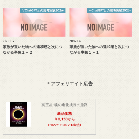
▽ChatGPTとの思考実験2026-
▽ChatGPTとの思考実験2026-
2026.8.5
2026.8.4
家族が置いた物への違和感と次につ
家族が置いた物への違和感と次につ
ながる事象１－２
ながる事象１－１
＊
アフェリエイト広告
冥王星: 魂の進化成長の旅路
新品価格
￥3,153
から
(2022/1/13 09:40時点)