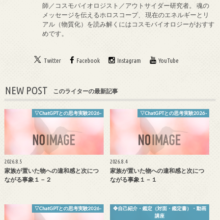
師／コスモバイオロジスト／アウトサイダー研究者。 魂の
メッセージを伝えるホロスコープ、 現在のエネルギーとリ
アル（物質化）を読み解くにはコスモバイオロジーがおすす
めです。
Twitter
Facebook
Instagram
YouTube
NEW POST
このライターの最新記事
▽ChatGPTとの思考実験2026-
▽ChatGPTとの思考実験2026-
2026.8.5
2026.8.4
家族が置いた物への違和感と次につ
家族が置いた物への違和感と次につ
ながる事象１－２
ながる事象１－１
▽ChatGPTとの思考実験2026-
❖自己紹介・鑑定（対面・鑑定書）・動画
講座