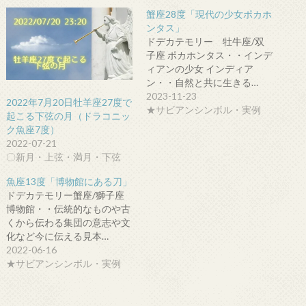
蟹座28度「現代の少女ポカホ
ンタス」
ドデカテモリー 牡牛座/双
子座 ポカホンタス・・インデ
ィアンの少女 インディア
ン・・自然と共に生きる…
2023-11-23
2022年7月20日牡羊座27度で
★サビアンシンボル・実例
起こる下弦の月（ドラコニッ
ク魚座7度）
2022-07-21
〇新月・上弦・満月・下弦
魚座13度「博物館にある刀」
ドデカテモリー蟹座/獅子座
博物館・・伝統的なものや古
くから伝わる集団の意志や文
化など今に伝える見本…
2022-06-16
★サビアンシンボル・実例