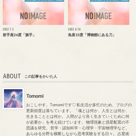
2022.7.2
2022.6.16
射手座26度「旗手」
魚座13度「博物館にある刀」
ABOUT
この記事をかいた人
Tomomi
おこしやす。Tomomiです♡ 私生活が多忙のため、ブログの
更新頻度は落ちています。 「魂とは何か、人生とは何か、
生きることとは何か。 人間がより良く生きていくために何
が必要か」を考え続けています。 物理現象と惑星配置の不
思議を研究。 哲学・認知科学・心理学・宇宙物理学など、
あらゆる分野を横断しながら思考実験をする日々。 占星術