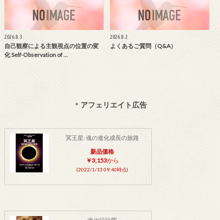
2026.8.3
2026.8.2
自己観察による主観視点の位置の変
よくあるご質問（Q&A）
化 Self-Observation of …
＊
アフェリエイト広告
冥王星: 魂の進化成長の旅路
新品価格
￥3,153
から
(2022/1/13 09:40時点)