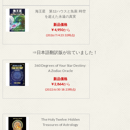
海王星 第12ハウスと魚座: 時空
を超えた永遠の真実
新品価格
￥4,950
から
(2026/7/4 23:32時点)
⇒日本語翻訳版が出ていました！
360 Degrees of Your Star Destiny:
A Zodiac Oracle
新品価格
￥2,864
から
(2022/6/30 18:23時点)
The Holy Twelve: Hidden
Treasures of Astrology