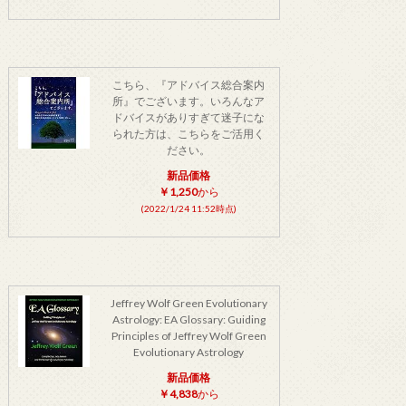
こちら、『アドバイス総合案内
所』でございます。いろんなア
ドバイスがありすぎて迷子にな
られた方は、こちらをご活用く
ださい。
新品価格
￥1,250
から
(2022/1/24 11:52時点)
Jeffrey Wolf Green Evolutionary
Astrology: EA Glossary: Guiding
Principles of Jeffrey Wolf Green
Evolutionary Astrology
新品価格
￥4,838
から