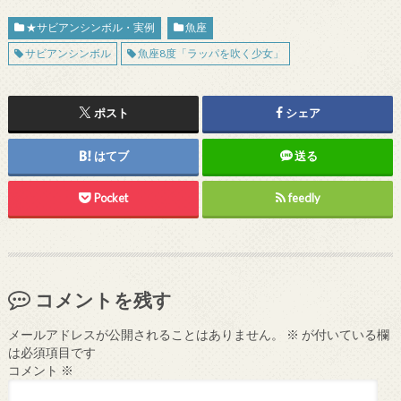
★サビアンシンボル・実例
魚座
サビアンシンボル
魚座8度「ラッパを吹く少女」
ポスト
シェア
はてブ
送る
Pocket
feedly
コメントを残す
メールアドレスが公開されることはありません。
※
が付いている欄
は必須項目です
コメント
※