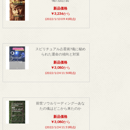
魂の設計図
新品価格
￥3,236
から
(2022/1/13 09:41時点)
スピリチュアル占星術?魂に秘め
られた運命の傾向と対策
新品価格
￥3,080
から
(2022/1/24 11:50時点)
前世ソウルリーディング―あな
たの魂はどこから来たのか
新品価格
￥3,080
から
(2022/1/24 11:51時点)