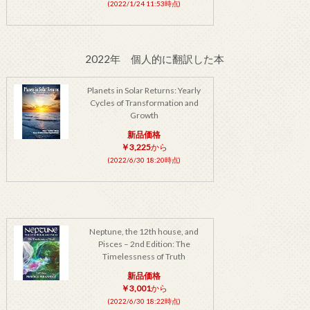
(2022/1/24 11:53時点)
2022年 個人的に翻訳した本
Planets in Solar Returns: Yearly
Cycles of Transformation and
Growth
新品価格
￥3,225
から
(2022/6/30 18:20時点)
Neptune, the 12th house, and
Pisces – 2nd Edition: The
Timelessness of Truth
新品価格
￥3,001
から
(2022/6/30 18:22時点)