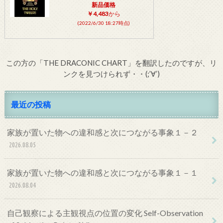
新品価格
￥4,483
から
(2022/6/30 18:27時点)
この方の「THE DRACONIC CHART」を翻訳したのですが、リ
ンクを見つけられず・・(;’∀’)
最近の投稿
家族が置いた物への違和感と次につながる事象１－２
2026.08.05
家族が置いた物への違和感と次につながる事象１－１
2026.08.04
自己観察による主観視点の位置の変化 Self-Observation