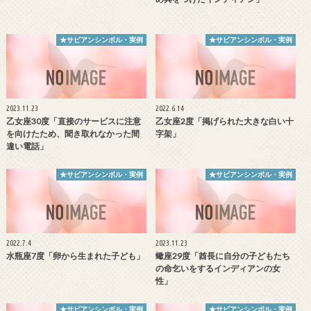
★サビアンシンボル・実例
★サビアンシンボル・実例
2023.11.23
2022.6.14
乙女座30度「直接のサービスに注意
乙女座2度「掲げられた大きな白い十
を向けたため、聞き取れなかった間
字架」
違い電話」
★サビアンシンボル・実例
★サビアンシンボル・実例
2022.7.4
2023.11.23
水瓶座7度「卵から生まれた子ども」
蠍座29度「酋長に自分の子どもたち
の命乞いをするインディアンの女
性」
★サビアンシンボル・実例
★サビアンシンボル・実例