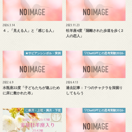
2026.3.14
2023.11.23
４，「見える人」と「感じる人」
牡羊座4度「隔離された歩道を歩く2
人の恋人」
★サビアンシンボル・実例
▽ChatGPTとの思考実験2026-
2022.6.9
2026.4.13
水瓶座22度「子どもたちが遊ぶため
過去記事：７つのチャクラを深掘り
に床に敷かれた布」
してもらう
〇新月・上弦・満月・下弦
▽ChatGPTとの思考実験2026-