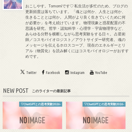
おこしやす。Tomomiです♡ 私生活が多忙のため、ブログの
更新頻度は落ちています。 「魂とは何か、人生とは何か、
生きることとは何か。 人間がより良く生きていくために何
が必要か」を考え続けています。 物理現象と惑星配置の不
思議を研究。 哲学・認知科学・心理学・宇宙物理学など、
あらゆる分野を横断しながら思考実験をする日々。 占星術
師／コスモバイオロジスト／アウトサイダー研究者。 魂の
メッセージを伝えるホロスコープ、 現在のエネルギーとリ
アル（物質化）を読み解くにはコスモバイオロジーがおすす
めです。
Twitter
Facebook
Instagram
YouTube
NEW POST
このライターの最新記事
▽ChatGPTとの思考実験2026-
▽ChatGPTとの思考実験2026-