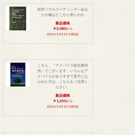
前世ソウルリーディング―あな
たの魂はどこから来たのか
新品価格
￥3,080
から
(2022/1/24 11:51時点)
こちら、『アドバイス総合案内
所』でございます。いろんなア
ドバイスがありすぎて迷子にな
られた方は、こちらをご活用く
ださい。
新品価格
￥1,250
から
(2022/1/24 11:52時点)