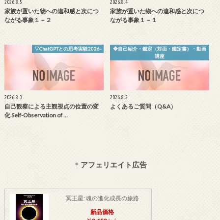
2026.8.5
2026.8.4
家族が置いた物への違和感と次につ
家族が置いた物への違和感と次につ
ながる事象１－２
ながる事象１－１
▽ChatGPTとの思考実験2026-
❖自己紹介・鑑定（対面・鑑定書）・動画
講座
2026.8.3
2026.8.2
自己観察による主観視点の位置の変
よくあるご質問（Q&A）
化 Self-Observation of …
＊
アフェリエイト広告
冥王星: 魂の進化成長の旅路
新品価格