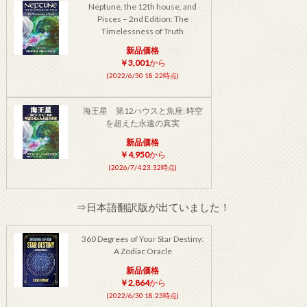
Neptune, the 12th house, and
Pisces – 2nd Edition: The
Timelessness of Truth
新品価格
￥3,001
から
(2022/6/30 18:22時点)
海王星 第12ハウスと魚座: 時空
を超えた永遠の真実
新品価格
￥4,950
から
(2026/7/4 23:32時点)
⇒日本語翻訳版が出ていました！
360 Degrees of Your Star Destiny:
A Zodiac Oracle
新品価格
￥2,864
から
(2022/6/30 18:23時点)