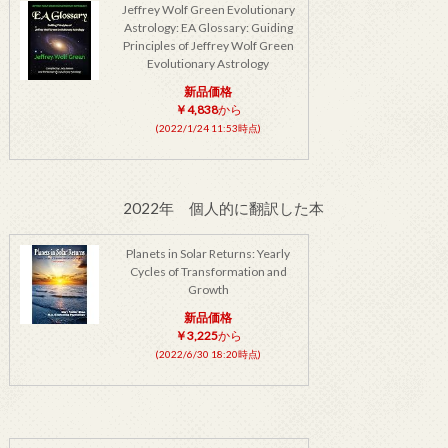
Jeffrey Wolf Green Evolutionary
Astrology: EA Glossary: Guiding
Principles of Jeffrey Wolf Green
Evolutionary Astrology
新品価格
￥4,838
から
(2022/1/24 11:53時点)
2022年 個人的に翻訳した本
Planets in Solar Returns: Yearly
Cycles of Transformation and
Growth
新品価格
￥3,225
から
(2022/6/30 18:20時点)