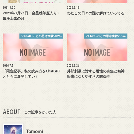
2021.3.20
2026.2.19
2021年3月21日 金星牡羊座入り・
わたしの日々の謎が解けていってる
蟹座上弦の月
▽ChatGPTとの思考実験2026-
▽ChatGPTとの思考実験2026-
2026.7.5
2026.3.26
「限定記事」私の読み方をChatGPT
外部刺激に対する耐性の有無と精神
とともに展開していく
疾患になりやすさの関係性
ABOUT
この記事をかいた人
Tomomi